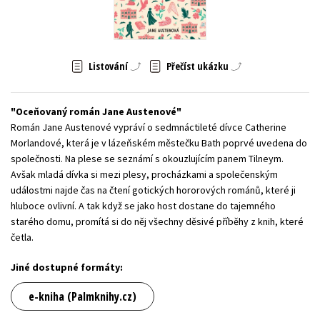
Young adult (SK)
Zahraniční literatura
Zdraví a životní styl
Všechny tituly
Listování
Přečíst ukázku
Oceňovaný román Jane Austenové
Román Jane Austenové vypráví o sedmnáctileté dívce Catherine
Morlandové, která je v lázeňském městečku Bath poprvé uvedena do
společnosti. Na plese se seznámí s okouzlujícím panem Tilneym.
Avšak mladá dívka si mezi plesy, procházkami a společenským
událostmi najde čas na čtení gotických hororových románů, které ji
hluboce ovlivní. A tak když se jako host dostane do tajemného
starého domu, promítá si do něj všechny děsivé příběhy z knih, které
četla.
Jiné dostupné formáty:
e-kniha (Palmknihy.cz)