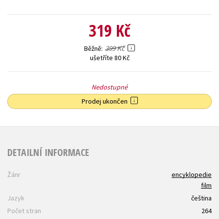
319 Kč
399 Kč
Běžně
ušetříte 80 Kč
Nedostupné
Prodej ukončen
DETAILNÍ INFORMACE
Žánr
encyklopedie
film
Jazyk
čeština
Počet stran
264