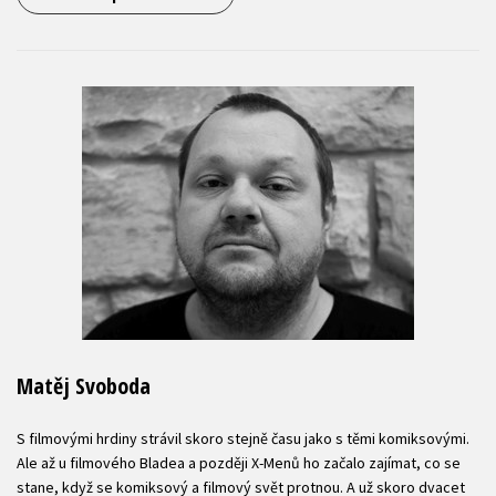
Matěj Svoboda
S filmovými hrdiny strávil skoro stejně času jako s těmi komiksovými.
Ale až u filmového Bladea a později X-Menů ho začalo zajímat, co se
stane, když se komiksový a filmový svět protnou. A už skoro dvacet