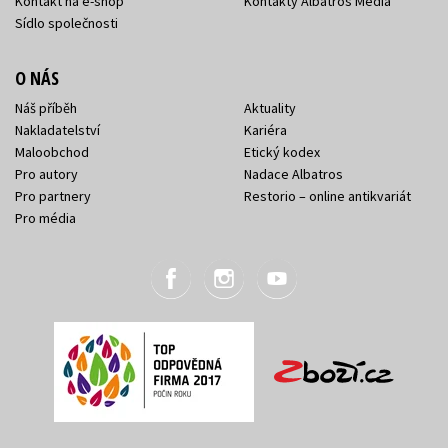
Kontakt na e-shop
Kontakty Albatros Media
Sídlo společnosti
O NÁS
Náš příběh
Aktuality
Nakladatelství
Kariéra
Maloobchod
Etický kodex
Pro autory
Nadace Albatros
Pro partnery
Restorio – online antikvariát
Pro média