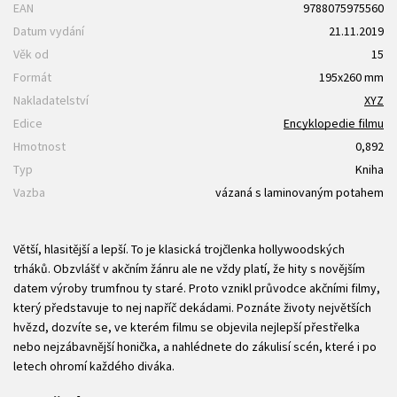
EAN
9788075975560
Datum vydání
21.11.2019
Věk od
15
Formát
195x260 mm
Nakladatelství
XYZ
Edice
Encyklopedie filmu
Hmotnost
0,892
Typ
Kniha
Vazba
vázaná s laminovaným potahem
Větší, hlasitější a lepší. To je klasická trojčlenka hollywoodských
trháků. Obzvlášť v akčním žánru ale ne vždy platí, že hity s novějším
datem výroby trumfnou ty staré. Proto vznikl průvodce akčními filmy,
který představuje to nej napříč dekádami. Poznáte životy největších
hvězd, dozvíte se, ve kterém filmu se objevila nejlepší přestřelka
nebo nejzábavnější honička, a nahlédnete do zákulisí scén, které i po
letech ohromí každého diváka.