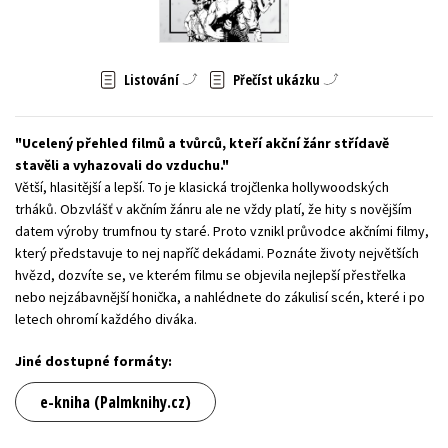
Young adult (SK)
Zahraniční literatura
Zdraví a životní styl
Všechny tituly
Listování
Přečíst ukázku
Ucelený přehled filmů a tvůrců, kteří akční žánr střídavě
stavěli a vyhazovali do vzduchu.
Větší, hlasitější a lepší. To je klasická trojčlenka hollywoodských
trháků. Obzvlášť v akčním žánru ale ne vždy platí, že hity s novějším
datem výroby trumfnou ty staré. Proto vznikl průvodce akčními filmy,
který představuje to nej napříč dekádami. Poznáte životy největších
hvězd, dozvíte se, ve kterém filmu se objevila nejlepší přestřelka
nebo nejzábavnější honička, a nahlédnete do zákulisí scén, které i po
letech ohromí každého diváka.
Jiné dostupné formáty:
e-kniha (Palmknihy.cz)