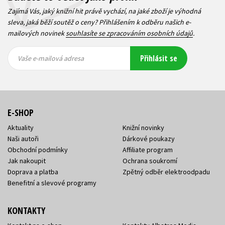
Zajímá Vás, jaký knižní hit právě vychází, na jaké zboží je výhodná
sleva, jaká běží soutěž o ceny? Přihlášením k odběru našich e-
mailových novinek
souhlasíte se zpracováním osobních údajů
.
Vaše e-
Vaše e-
Přihlásit se
mailová
mailová
Vaše e-mailová adresa
adresa
adresa
E-SHOP
Aktuality
Knižní novinky
Naši autoři
Dárkové poukazy
Obchodní podmínky
Affiliate program
Jak nakoupit
Ochrana soukromí
Doprava a platba
Zpětný odběr elektroodpadu
Benefitní a slevové programy
KONTAKTY