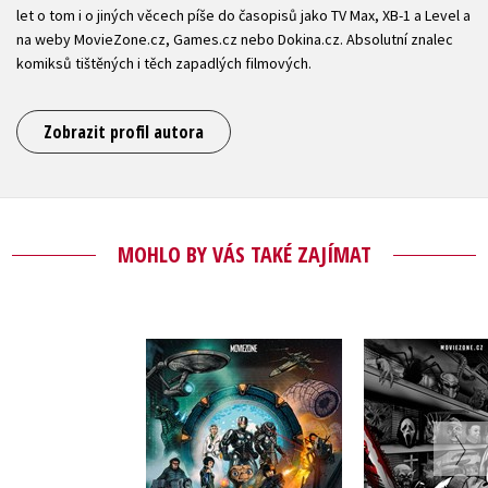
let o tom i o jiných věcech píše do časopisů jako TV Max, XB-1 a Level a
na weby MovieZone.cz, Games.cz nebo Dokina.cz. Absolutní znalec
komiksů tištěných i těch zapadlých filmových.
Zobrazit profil autora
MOHLO BY VÁS TAKÉ ZAJÍMAT
Encyklopedie sci-fi
Encyklo
filmu
hororovéh
,
Petr Cífka
,
Ondřej Mrázek
,
Petr Cífka
,
Ji
,
Václav Rybář
,
Václav 
,
Matěj Svoboda
,
Matěj Sv
,
Karel Ryška
,
Mojmír Se
,
Mojmír Sedláček
Jan Gál
,
Mila