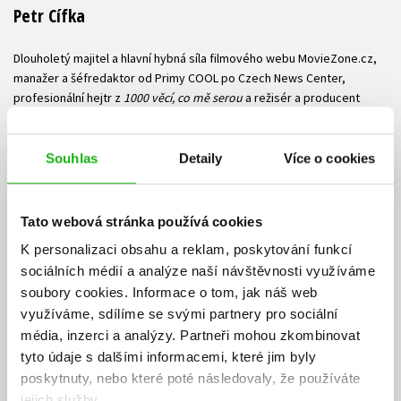
Petr Cífka
Dlouholetý majitel a hlavní hybná síla filmového webu MovieZone.cz,
manažer a šéfredaktor od Primy COOL po Czech News Center,
profesionální hejtr z
1000 věcí, co mě serou
a režisér a producent
spousty videoformátů – od Branky, body, kokoti a Rudej Fanda až po
komiksovou frašku Kapitán Říp. Milovník popkultury a intelektuální
geek, z komiksovek preferuje dvojky: Batmana, Spideyho, X-Menů i
Souhlas
Detaily
Více o cookies
Temného rytíře.
Tato webová stránka používá cookies
Zobrazit profil autora
K personalizaci obsahu a reklam, poskytování funkcí
sociálních médií a analýze naší návštěvnosti využíváme
soubory cookies.
Informace o tom, jak náš web
využíváme, sdílíme se svými partnery pro sociální
média, inzerci a analýzy.
Partneři mohou zkombinovat
tyto údaje s dalšími informacemi, které jim byly
poskytnuty, nebo které poté následovaly, že používáte
jejich služby.