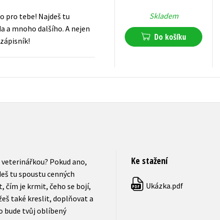
Skladem
o pro tebe! Najdeš tu
áda a mnoho dalšího. A nejen
Do košíku
 zápisník!
159
Kč
s DPH
Ke stažení
š veterinářkou? Pokud ano,
deš tu spoustu cenných
Ukázka.pdf
, čím je krmit, čeho se bojí,
PDF
žeš také kreslit, doplňovat a
o bude tvůj oblíbený