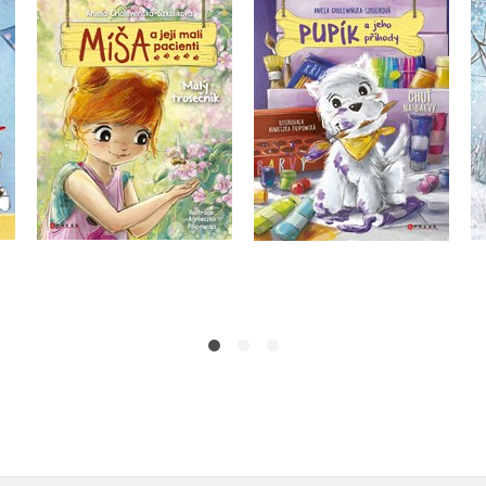
Míša a její malí
y:
Pupík a jeho příhody:
pacienti: Malý
Chuť na barvy
trosečník
Aniela Cholewińska-
Aniela Cholewińska-
Szkoliková
Szkoliková
Do košíku
Do košíku
183 Kč
229 Kč
183 Kč
229 Kč