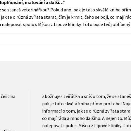
doplňování, malování a další…
Populárně - naučná pro dospělé
e se staneš veterinářkou? Pokud ano, pak je tato skvělá kniha přím
Young adult (SK)
Populárně - naučné pro děti
ak se o různá zvířata starat, čím je krmit, čeho se bojí, co mají r
Zahraniční literatura
a nalepovat spolu s Míšou z Lipové kliniky. Toto bude tvůj oblíbený
Předškoláci
Zdraví a životní styl
Příroda a zahrada
šechny tituly
čeština
Zbožňuješ zvířátka a sníš o tom, že se stane
pak je tato skvělá kniha přímo pro tebe! Naj
informací o tom, jak se o různá zvířata starat
co mají ráda a mnoho dalšího. A nejen to. Mů
nalepovat spolu s Míšou z Lipové kliniky. Tot