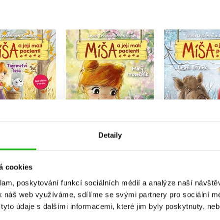
ša a její malí
Míša a její malí
Míša a jej
enti: Tajemství
pacienti: Malý
pacienti: Les
lesa
trosečník
Aniela Chol
la Cholewińska-
Aniela Cholewińska-
Szkolik
Szkoliková
Szkoliková
Do košík
Detaily
Do košíku
Do košíku
159 Kč
1
79 Kč
183 Kč
349 Kč
229 Kč
á cookies
klam, poskytování funkcí sociálních médií a analýze naší návšt
k náš web využíváme, sdílíme se svými partnery pro sociální méd
yto údaje s dalšími informacemi, které jim byly poskytnuty, neb