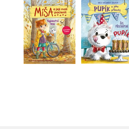
Míša a její malí
Pupík a jeho příhod
pacienti: Tajemství
Čas překvapení
lesa
Aniela Cholewińska-
Aniela Cholewińska-
Szkoliková
Szkoliková
Do košíku
Do košíku
183 Kč
229 Kč
279 Kč
349 Kč