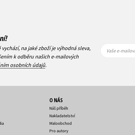
ní!
Vaše e-
Vaše e-
ě vychází, na jaké zboží je výhodná sleva,
mailová
mailová
Vaše e-mailov
adresa
adresa
ášením k odběru našich e-mailových
áním osobních údajů
.
O NÁS
Náš příběh
Nakladatelství
ia
Maloobchod
Pro autory