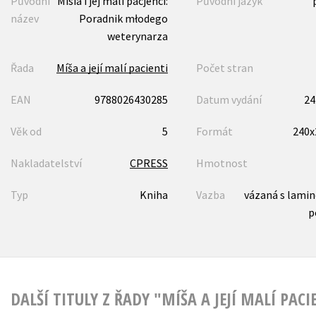
Původní
Misia i jej mali pacjenci:
Původní jazyk
název
Poradnik młodego
weterynarza
Řada
Míša a její malí pacienti
Počet stran
EAN
9788026430285
Datum vydání
24
Věk od
5
Formát
240
Nakladatelství
CPRESS
Hmotnost
Typ
Kniha
Vazba
vázaná s lami
p
DALŠÍ TITULY Z ŘADY "MÍŠA A JEJÍ MALÍ PACI