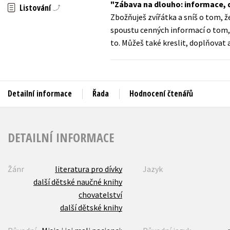
Zábava na dlouho: informace, 
Auto - moto
Listování
Zbožňuješ zvířátka a sníš o tom, ž
Jazyky
Beletrie pro děti
spoustu cenných informací o tom, j
Kalendáře
to. Můžeš také kreslit, doplňovat 
Beletrie pro dospělé
Kariéra a osobní rozvoj
Byznys a ekonomie
Komiks
Detailní informace
Řada
Hodnocení čtenářů
V
DETAILNÍ INFORMACE
Žánr
literatura pro dívky
Jazyk
další dětské naučné knihy
chovatelství
další dětské knihy