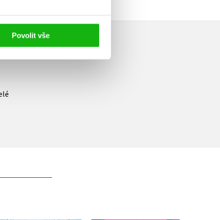
Povolit vše
elé