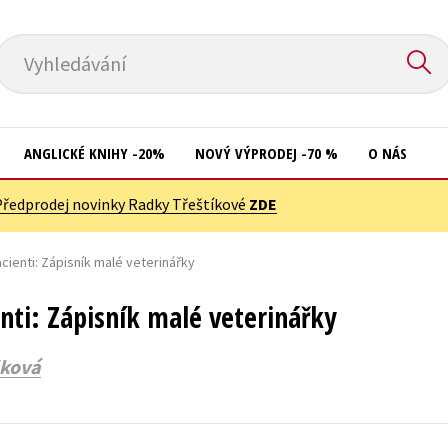
Vyhledávání
ANGLICKÉ KNIHY -20%
NOVÝ VÝPRODEJ -70 %
O NÁS
Předprodej novinky Radky Třeštíkové
ZDE
Přírodní vědy
Křížovky
Společnost, politika
pacienti: Zápisník malé veterinářky
Kuchařky
Technika a věda
New Adult
enti: Zápisník malé veterinářky
Učebnice
Ostatní
iková
Umění a kultura
Počítače
Výchova a pedagogika
Poezie
Young adult