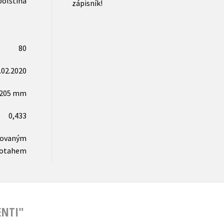
polština
zápisník!
80
.02.2020
x205 mm
0,433
novaným
otahem
ENTI"