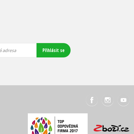
Přihlásit se
á adresa