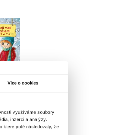
í malí
ní útulek
ewińska-
ová
u
Více o cookies
99 Kč
ěvnosti využíváme soubory
ia, inzerci a analýzy.
o které poté následovaly, že