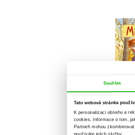
Mí
paci
Anie
Souhlas
2
Tato webová stránka použív
K personalizaci obsahu a re
cookies.
Informace o tom, ja
Partneři mohou zkombinovat t
používáte jejich služby.