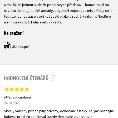
a doufá, že jednou bude žít podle svých představ. Thomas touží po
návratu do spojenecké armády, aby mohl bojovat za mír, a Ruby sní o
tom, že jednou zase uvidí kvést vlčí máky v rodné Kalifornii. Nejdříve
ale musí skončit druhá světová válka.
Ke stažení
Ukázka.pdf
PDF
HODNOCENÍ ČTENÁŘŮ
Milena Kvapilová
24.08.2020
Skvely valecny pribeh plny odvahy, odhodlani a lasky. To, jak lide tajne
bojovali proti zlu a riskovali kazdy den svoje zivoty, bylo