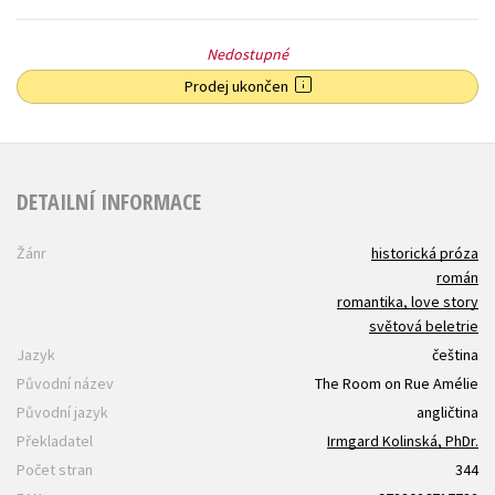
Nedostupné
Prodej ukončen
DETAILNÍ INFORMACE
Žánr
historická próza
román
romantika, love story
světová beletrie
Jazyk
čeština
Původní název
The Room on Rue Amélie
Původní jazyk
angličtina
Překladatel
Irmgard Kolinská, PhDr.
Počet stran
344