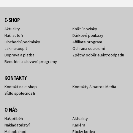
E-SHOP
Aktuality
Knižní novinky
Naši autoři
Dárkové poukazy
Obchodní podmínky
Affiliate program
Jak nakoupit
Ochrana soukromí
Doprava a platba
Zpětný odběr elektroodpadu
Benefitní a slevové programy
KONTAKTY
Kontakt na e-shop
Kontakty Albatros Media
Sídlo společnosti
O NÁS
Náš příběh
Aktuality
Nakladatelství
Kariéra
Maloobchod
Etický kodex