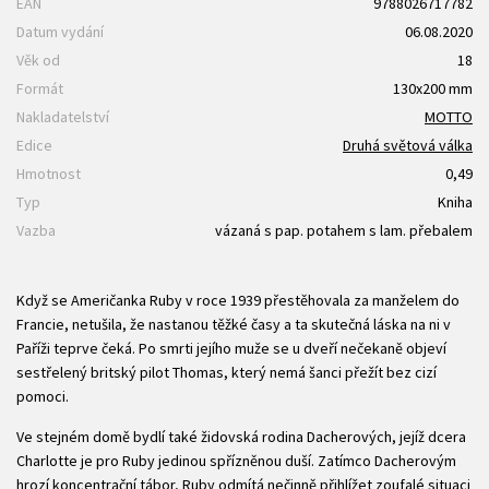
EAN
9788026717782
Datum vydání
06.08.2020
Věk od
18
Formát
130x200 mm
Nakladatelství
MOTTO
Edice
Druhá světová válka
Hmotnost
0,49
Typ
Kniha
Vazba
vázaná s pap. potahem s lam. přebalem
Když se Američanka Ruby v roce 1939 přestěhovala za manželem do
Francie, netušila, že nastanou těžké časy a ta skutečná láska na ni v
Paříži teprve čeká. Po smrti jejího muže se u dveří nečekaně objeví
sestřelený britský pilot Thomas, který nemá šanci přežít bez cizí
pomoci.
Ve stejném domě bydlí také židovská rodina Dacherových, jejíž dcera
Charlotte je pro Ruby jedinou spřízněnou duší. Zatímco Dacherovým
hrozí koncentrační tábor, Ruby odmítá nečinně přihlížet zoufalé situaci