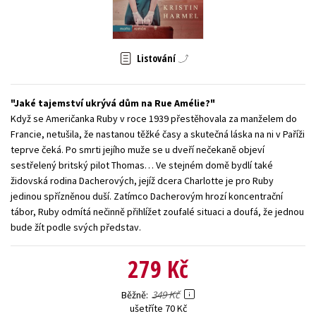
Young adult (SK)
Zahraniční literatura
Zdraví a životní styl
Všechny tituly
Listování
Jaké tajemství ukrývá dům na Rue Amélie?
Když se Američanka Ruby v roce 1939 přestěhovala za manželem do
Francie, netušila, že nastanou těžké časy a skutečná láska na ni v Paříži
teprve čeká. Po smrti jejího muže se u dveří nečekaně objeví
sestřelený britský pilot Thomas… Ve stejném domě bydlí také
židovská rodina Dacherových, jejíž dcera Charlotte je pro Ruby
jedinou spřízněnou duší. Zatímco Dacherovým hrozí koncentrační
tábor, Ruby odmítá nečinně přihlížet zoufalé situaci a doufá, že jednou
bude žít podle svých představ.
279 Kč
349 Kč
Běžně
ušetříte 70 Kč