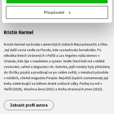
Přizpůsobit
Kristin Harmel
Kristin Harmel vyrůstala v amerických státech Massachusetts a Ohio.
Její další cesta vedla na Floridu, kde vystudovala žurnalistiku. Po
několika letech strávených v Paříži a Los Angeles našla domov v
Orlandu, kde žije s manželem a synem. Vedle čtení knih má v oblibě
cestování, vaření a degustaci vín. Autorka, jejíž romány byly přeloženy
do třicítky jazyků a prodávají se po celém světě, v minulosti působila
v médiích, včetně magazínu People. Největší úspěch zaznamenaly její
knihy odehrávající se během druhé světové války
Počkej na mě v
Paříži
(2020),
Vinařova žena
(2021) a
Kniha ztracených jmen
(2022).
Zobrazit profil autora