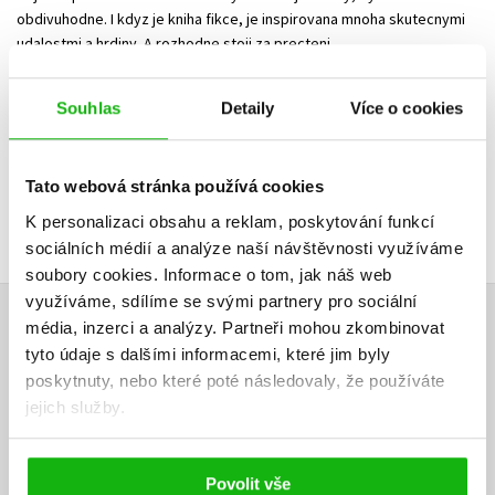
obdivuhodne. I kdyz je kniha fikce, je inspirovana mnoha skutecnymi
udalostmi a hrdiny. A rozhodne stoji za precteni.
Souhlas
Detaily
Více o cookies
Vaše hodnocení
Uživatelskou recenzi mohou vkládat pouze registrovaní uživatelé
Tato webová stránka používá cookies
Přihlásit
K personalizaci obsahu a reklam, poskytování funkcí
sociálních médií a analýze naší návštěvnosti využíváme
soubory cookies.
Informace o tom, jak náš web
využíváme, sdílíme se svými partnery pro sociální
AUTOR KNIHY
média, inzerci a analýzy.
Partneři mohou zkombinovat
tyto údaje s dalšími informacemi, které jim byly
poskytnuty, nebo které poté následovaly, že používáte
jejich služby.
Povolit vše