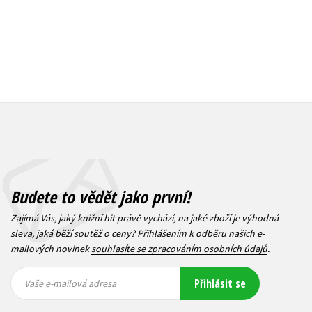
Budete to vědět jako první!
Zajímá Vás, jaký knižní hit právě vychází, na jaké zboží je výhodná
sleva, jaká běží soutěž o ceny? Přihlášením k odběru našich e-
mailových novinek
souhlasíte se zpracováním osobních údajů
.
Vaše e-
Vaše e-
Přihlásit se
mailová
mailová
Vaše e-mailová adresa
adresa
adresa