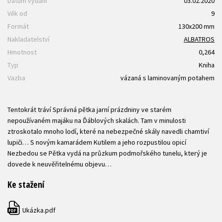
Datum vydání
03.02.2020
Věk od
9
Formát
130x200 mm
Nakladatelství
ALBATROS
Hmotnost
0,264
Typ
Kniha
Vazba
vázaná s laminovaným potahem
Tentokrát tráví Správná pětka jarní prázdniny ve starém
nepoužívaném majáku na Ďáblových skalách. Tam v minulosti
ztroskotalo mnoho lodí, které na nebezpečné skály navedli chamtiví
lupiči… S novým kamarádem Kutilem a jeho rozpustilou opicí
Nezbedou se Pětka vydá na průzkum podmořského tunelu, který je
dovede k neuvěřitelnému objevu…
Ke stažení
Ukázka.pdf
PDF