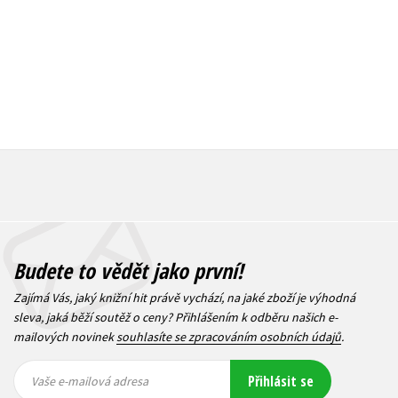
Budete to vědět jako první!
Zajímá Vás, jaký knižní hit právě vychází, na jaké zboží je výhodná
sleva, jaká běží soutěž o ceny? Přihlášením k odběru našich e-
mailových novinek
souhlasíte se zpracováním osobních údajů
.
Vaše e-
Vaše e-
Přihlásit se
mailová
mailová
Vaše e-mailová adresa
adresa
adresa