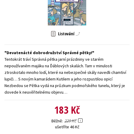
Young adult (SK)
Zahraniční literatura
Zdraví a životní styl
Všechny tituly
Listování
Devatenácté dobrodružství Správné pětky!
Tentokrát tráví Správná pětka jarní prázdniny ve starém
nepoužívaném majáku na Ďáblových skalách. Tam v minulosti
ztroskotalo mnoho lodí, které na nebezpečné skály navedli chamtiví
lupiči… S novým kamarádem Kutilem a jeho rozpustilou opicí
Nezbedou se Pětka vydá na průzkum podmořského tunelu, který je
dovede k neuvěřitelnému objevu…
183 Kč
229 Kč
Běžně
ušetříte 46 Kč