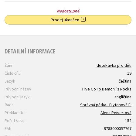
Nedostupné
Prodej ukončen
DETAILNÍ INFORMACE
Žánr
detektivka pro děti
Číslo dílu
19
Jazyk
čeština
Původní název
Five Go To Demon´s Rocks
Původní jazyk
angličtina
Řada
Správná pětka - Blytonová E.
Překladatel
Alena Peisertová
Počet stran
152
EAN
9788000057767