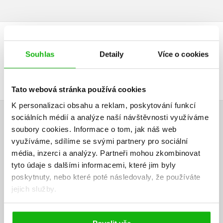
DALŠÍ TITULY Z ŘADY "SPRÁVNÁ PĚTKA - BLYTONOVÁ
Souhlas
Detaily
Více o cookies
E."
Tato webová stránka používá cookies
K personalizaci obsahu a reklam, poskytování funkcí
sociálních médií a analýze naší návštěvnosti využíváme
HODNOCENÍ ČTENÁŘŮ
soubory cookies.
Informace o tom, jak náš web
využíváme, sdílíme se svými partnery pro sociální
V současné době nejsou vytvořena žádná uživatelská hodnocení.
média, inzerci a analýzy.
Partneři mohou zkombinovat
tyto údaje s dalšími informacemi, které jim byly
Vaše hodnocení
poskytnuty, nebo které poté následovaly, že používáte
jejich služby.
Uživatelskou recenzi mohou vkládat pouze registrovaní uživatelé
Přihlásit