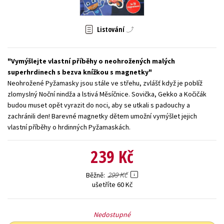
Young adult (SK)
Zahraniční literatura
Zdraví a životní styl
Listování
Všechny tituly
Vymýšlejte vlastní příběhy o neohrožených malých
superhrdinech s bezva knížkou s magnetky
Neohrožené Pyžamasky jsou stále ve střehu, zvlášť když je poblíž
zlomyslný Noční nindža a lstivá Měsíčnice. Sovička, Gekko a Kočičák
budou muset opět vyrazit do noci, aby se utkali s padouchy a
zachránili den! Barevné magnetky dětem umožní vymýšlet jejich
vlastní příběhy o hrdinných Pyžamaskách.
239 Kč
299 Kč
Běžně
ušetříte 60 Kč
Nedostupné