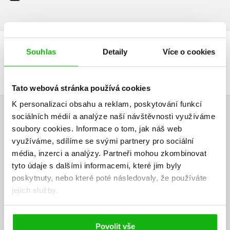
Souhlas
Detaily
Více o cookies
DALŠÍ TITULY Z ŘADY "PYŽAMASKY"
Tato webová stránka používá cookies
K personalizaci obsahu a reklam, poskytování funkcí
sociálních médií a analýze naší návštěvnosti využíváme
HODNOCENÍ ČTENÁŘŮ
soubory cookies.
Informace o tom, jak náš web
využíváme, sdílíme se svými partnery pro sociální
V současné době nejsou vytvořena žádná uživatelská hodnocení.
média, inzerci a analýzy.
Partneři mohou zkombinovat
tyto údaje s dalšími informacemi, které jim byly
Vaše hodnocení
poskytnuty, nebo které poté následovaly, že používáte
jejich služby.
Uživatelskou recenzi mohou vkládat pouze registrovaní uživatelé
Přihlásit
Povolit vše