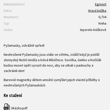
Nakladatelství
Egmont
Edice
Hravá knížka
Hmotnost
0,734
Typ
Kniha
Vazba
leporelo knížkové
Pyžamasky, odvážně vpřed!
Neohrožené Pyžamasky jsou stále ve střehu, zvlášť když je poblíž
zlomyslný Noční nindža a lstivá Měsíčnice. Sovička, Gekko a Kočičák
budou muset opět vyrazit do noci, aby se utkali s padouchy a
zachránili den!
Barevné magnetky dětem umožní vymýšlet jejich vlastní příběhy o
neohrožených Pyžamaskách.
Ke stažení
Ukázka.pdf
PDF