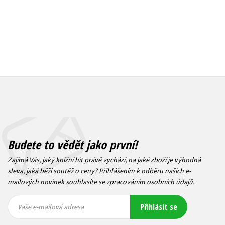
Budete to vědět jako první!
Zajímá Vás, jaký knižní hit právě vychází, na jaké zboží je výhodná
sleva, jaká běží soutěž o ceny? Přihlášením k odběru našich e-
mailových novinek
souhlasíte se zpracováním osobních údajů
.
Vaše e-
Vaše e-
Přihlásit se
mailová
mailová
Vaše e-mailová adresa
adresa
adresa