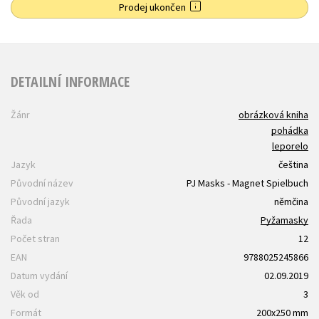
Prodej ukončen
DETAILNÍ INFORMACE
Žánr
obrázková kniha
pohádka
leporelo
Jazyk
čeština
Původní název
PJ Masks - Magnet Spielbuch
Původní jazyk
němčina
Řada
Pyžamasky
Počet stran
12
EAN
9788025245866
Datum vydání
02.09.2019
Věk od
3
Formát
200x250 mm