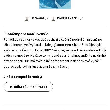
Young adult (SK)
Zahraniční literatura
Zdraví a životní styl
Listování
Přečíst ukázku
Všechny tituly
Pohádky pro malé i velké.
Pohádková sbírka Na velrybě vychází v češtině podruhé - přesně po
třiceti letech. Ve Švýcarsku, kde její autor Petr Chudožilov žije, byla
zařazena na Čestnou listinu IBBY. "Říká se, že neviditelní andělé udržují
svět v rovnováze. Když se to na jedné straně nahne, anděl to na druhé
straně přidrží. Tím má svět ještě pořád trochu balanc." Nové vydání
doprovodila svými ilustracemi Zuzana Seye.
Jiné dostupné formáty:
e-kniha (Palmknihy.cz)