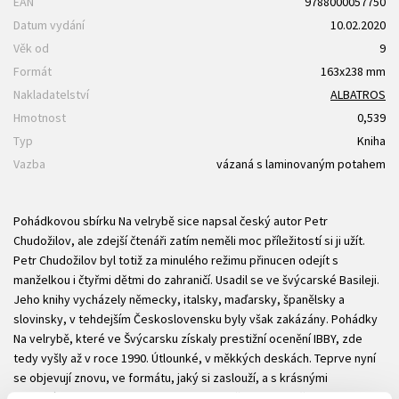
EAN
9788000057750
Datum vydání
10.02.2020
Věk od
9
Formát
163x238 mm
Nakladatelství
ALBATROS
Hmotnost
0,539
Typ
Kniha
Vazba
vázaná s laminovaným potahem
Pohádkovou sbírku Na velrybě sice napsal český autor Petr
Chudožilov, ale zdejší čtenáři zatím neměli moc příležitostí si ji užít.
Petr Chudožilov byl totiž za minulého režimu přinucen odejít s
manželkou i čtyřmi dětmi do zahraničí. Usadil se ve švýcarské Basileji.
Jeho knihy vycházely německy, italsky, maďarsky, španělsky a
slovinsky, v tehdejším Československu byly však zakázány. Pohádky
Na velrybě, které ve Švýcarsku získaly prestižní ocenění IBBY, zde
tedy vyšly až v roce 1990. Útlounké, v měkkých deskách. Teprve nyní
se objevují znovu, ve formátu, jaký si zaslouží, a s krásnými
barevnými ilustracemi Zuzany Seye. Ponořte se do světa autorovy