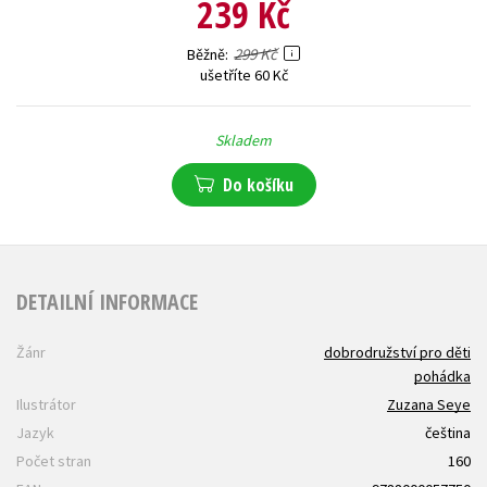
239 Kč
299 Kč
Běžně
ušetříte 60 Kč
Skladem
Do košíku
DETAILNÍ INFORMACE
Žánr
dobrodružství pro děti
pohádka
Ilustrátor
Zuzana Seye
Jazyk
čeština
Počet stran
160