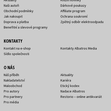
Naši autoři
Dárkové poukazy
Obchodní podmínky
Affiliate program
Jak nakoupit
Ochrana soukromí
Doprava a platba
Zpětný odběr elektroodpadu
Benefitní a slevové programy
KONTAKTY
Kontakt na e-shop
Kontakty Albatros Media
Sídlo společnosti
O NÁS
Náš příběh
Aktuality
Nakladatelství
Kariéra
Maloobchod
Etický kodex
Pro autory
Nadace Albatros
Pro partnery
Restorio – online antikvariát
Pro média