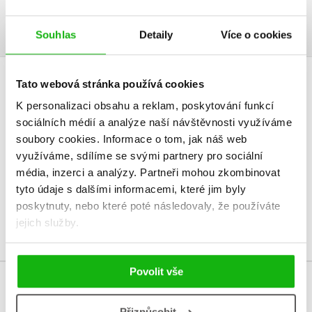
fantazie a nechte se unášet.
Souhlas
Detaily
Více o cookies
Tato webová stránka používá cookies
HODNOCENÍ ČTENÁŘŮ
K personalizaci obsahu a reklam, poskytování funkcí
sociálních médií a analýze naší návštěvnosti využíváme
V současné době nejsou vytvořena žádná uživatelská hodnocení.
soubory cookies.
Informace o tom, jak náš web
využíváme, sdílíme se svými partnery pro sociální
Vaše hodnocení
média, inzerci a analýzy.
Partneři mohou zkombinovat
Uživatelskou recenzi mohou vkládat pouze registrovaní uživatelé
tyto údaje s dalšími informacemi, které jim byly
poskytnuty, nebo které poté následovaly, že používáte
Přihlásit
jejich služby.
Povolit vše
MOHLO BY VÁS TAKÉ ZAJÍMAT
Přizpůsobit