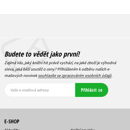
Budete to vědět jako první!
Zajímá Vás, jaký knižní hit právě vychází, na jaké zboží je výhodná
sleva, jaká běží soutěž o ceny? Přihlášením k odběru našich e-
mailových novinek
souhlasíte se zpracováním osobních údajů
.
Vaše e-
Vaše e-
Přihlásit se
mailová
mailová
Vaše e-mailová adresa
adresa
adresa
E-SHOP
Aktuality
Knižní novinky