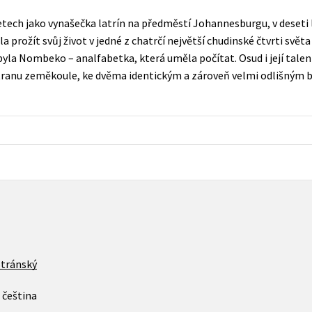
Populárně - naučná pro dospělé
tech jako vynašečka latrín na předměstí Johannesburgu, v deseti l
Young adult (SK)
Populárně - naučné pro děti
prožít svůj život v jedné z chatrčí největší chudinské čtvrti světa
Zahraniční literatura
yla Nombeko – analfabetka, která uměla počítat. Osud i její talent
Předškoláci
stranu zeměkoule, ke dvěma identickým a zároveň velmi odlišným 
Zdraví a životní styl
Příroda a zahrada
šechny tituly
Stránský
čeština