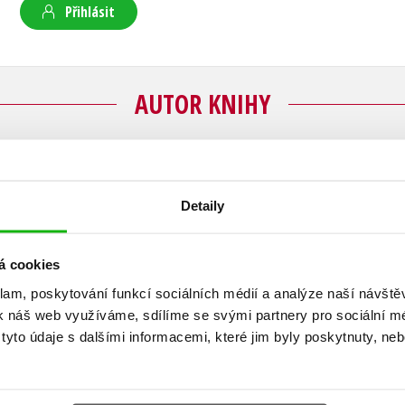
Přihlásit
AUTOR KNIHY
Jonas Jonasson
Detaily
Jonas Jonasson se narodil v roce 1961 ve Växjö 
švédštiny a španělštiny na univerzitě v Götebo
á cookies
večerník Expressen a deník Smålandsposten. Poz
klam, poskytování funkcí sociálních médií a analýze naší návšt
konzultant a založil vlastní poradenskou firm
k náš web využíváme, sdílíme se svými partnery pro sociální méd
švédské televize TV4. Po dvaceti letech ve svět
yto údaje s dalšími informacemi, které jim byly poskytnuty, neb
přestěhoval se do švýcarského kantonu Ticino, 
současnosti žije spolu se svým synem, kočkou a
Baltském moři. Mezi jeho oblíbené spisovatele 