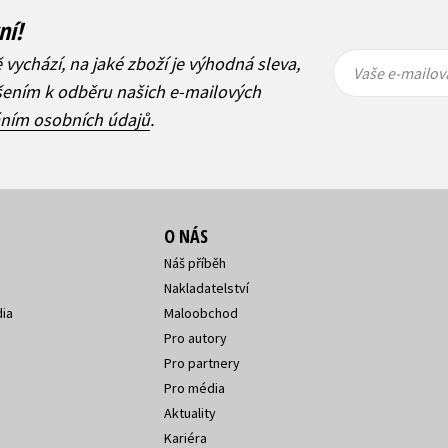
ní!
Vaše e-
Vaše e-
ě vychází, na jaké zboží je výhodná sleva,
mailová
mailová
Vaše e-mailov
adresa
adresa
ášením k odběru našich e-mailových
áním osobních údajů
.
O NÁS
Náš příběh
Nakladatelství
ia
Maloobchod
Pro autory
Pro partnery
Pro média
Aktuality
Kariéra