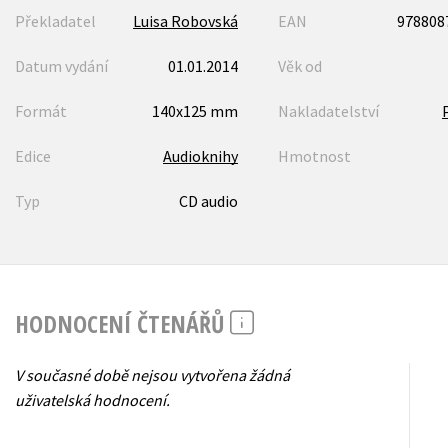
Překladatel
Luisa Robovská
EAN
978808
Datum vydání
01.01.2014
Věk od
Formát
140x125 mm
Nakladatelství
Edice
Audioknihy
Hmotnost
Typ
CD audio
HODNOCENÍ ČTENÁŘŮ
V současné době nejsou vytvořena žádná
uživatelská hodnocení.