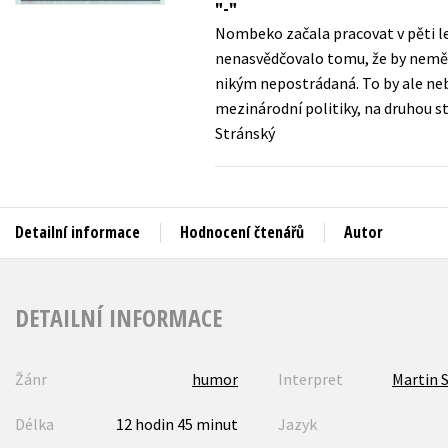
-
Auto - moto
Nombeko začala pracovat v pěti le
Jazyky
Beletrie pro děti
nenasvědčovalo tomu, že by neměla 
Kalendáře
nikým nepostrádaná. To by ale neb
Beletrie pro dospělé
mezinárodní politiky, na druhou 
Kariéra a osobní rozvoj
Byznys a ekonomie
Stránský
Komiks
V
Detailní informace
Hodnocení čtenářů
Autor
DETAILNÍ INFORMACE
Žánr
humor
Interpret
Martin 
Délka
12 hodin 45 minut
Jazyk