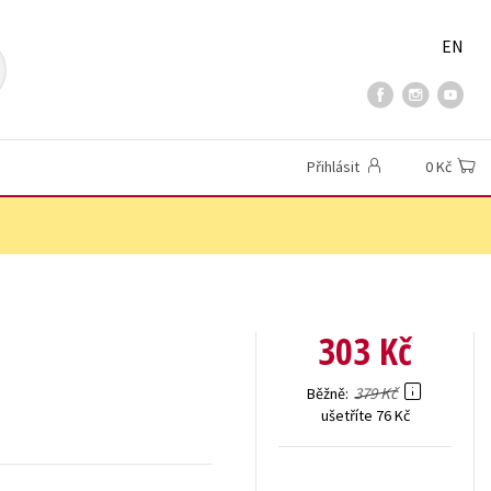
EN
Přihlásit
0 Kč
303 Kč
379 Kč
Běžně
ušetříte 76 Kč