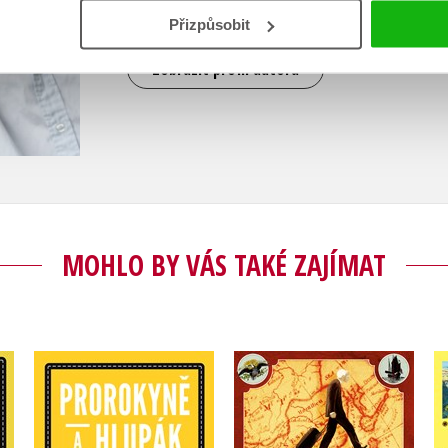
Kundera.
Přizpůsobit
Zobrazit profil autora
MOHLO BY VÁS TAKÉ ZAJÍMAT
k
Stoletý stařík, který
Prorokyně a hlupák
vylezl z okna a zmizel
Jonas Jonasson
Jonas Jonasson