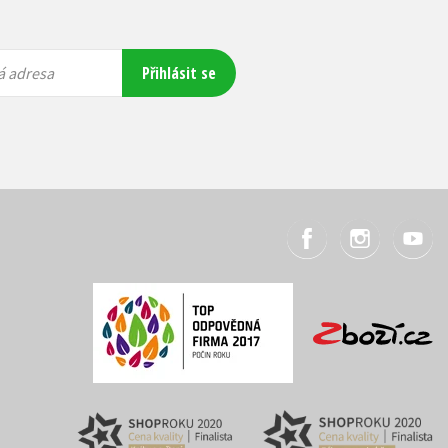
Přihlásit se
á adresa