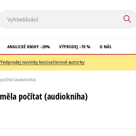
Vyhledávání
ANGLICKÉ KNIHY -20%
VÝPRODEJ -70 %
O NÁS
Předprodej novinky bestsellerové autorky
Přírodní vědy
Křížovky
Společnost, politika
počítat (audiokniha)
Kuchařky
Technika a věda
New Adult
měla počítat (audiokniha)
Učebnice
Ostatní
Umění a kultura
Počítače
Výchova a pedagogika
Poezie
Young adult