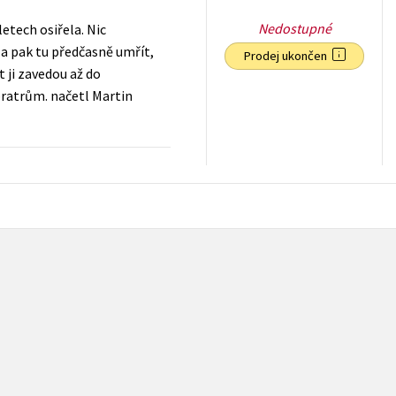
Nedostupné
etech osiřela. Nic
 a pak tu předčasně umřít,
Prodej ukončen
 ji zavedou až do
bratrům. načetl Martin
303
Kč
s DPH