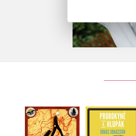
Stoletý stařík, který
Prorokyně a hlupá
vylezl z okna a zmizel
(audiokniha)
Jonas Jonasson
Jonas Jonasson