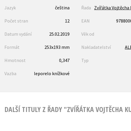
Jazyk
čeština
Řada
Zvířátka Vojtěcha
Počet stran
12
EAN
978800
Datum vydání
25.02.2019
Věk od
Formát
253x193 mm
Nakladatelství
AL
Hmotnost
0,347
Typ
Vazba
leporelo knížkové
DALŠÍ TITULY Z ŘADY "ZVÍŘÁTKA VOJTĚCHA K