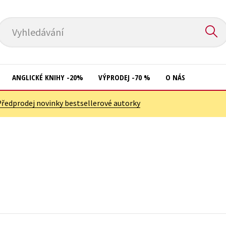
Vyhledávání
ANGLICKÉ KNIHY -20%
VÝPRODEJ -70 %
O NÁS
Předprodej novinky bestsellerové autorky
Přírodní vědy
Křížovky
Společnost, politika
Kuchařky
Technika a věda
New Adult
Učebnice
Ostatní
Umění a kultura
Počítače
Výchova a pedagogika
Poezie
Young adult