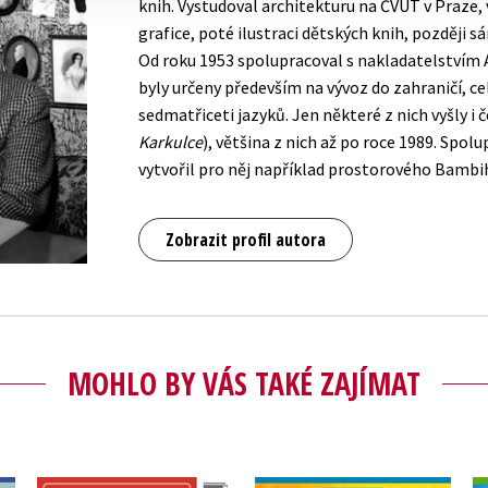
knih. Vystudoval architekturu na ČVUT v Praze, 
grafice, poté ilustraci dětských knih, později 
Od roku 1953 spolupracoval s nakladatelstvím A
byly určeny především na vývoz do zahraničí, ce
sedmatřiceti jazyků. Jen některé z nich vyšly i 
Karkulce
), většina z nich až po roce 1989. Spo
vytvořil pro něj například prostorového Bamb
Zobrazit profil autora
MOHLO BY VÁS TAKÉ ZAJÍMAT