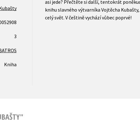
asi jede? Přečtěte si další, tentokrát poněk
 Kubašty
knihu slavného výtvarníka Vojtěcha Kubašty, 
celý svět. V češtině vychází vůbec poprvé!
0052908
3
BATROS
Kniha
UBAŠTY"