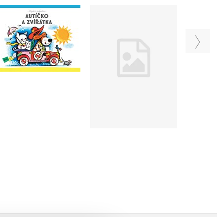
Malý traktor se
Autíčko a zvířátka
zvířátky
Vojtěch Kubašta
Vojtěch Kubašta
Do košíku
Do košíku
75 Kč
249 Kč
199 Kč
249 Kč