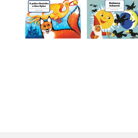
O ptáku Ohniváku a
Sedmero krkavců
lišce Ryšce
Vojtěch Kubašta
Vojtěch Kubašta
Do košíku
Do košíku
239 Kč
239 Kč
299 Kč
299 Kč