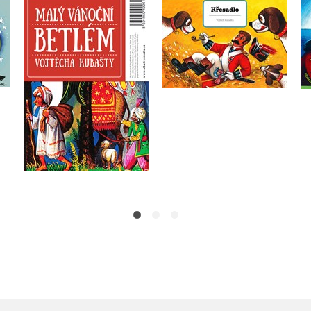
Malý vánoční betlém
Křesadlo
Vojtěcha Kubašty
Vojtěch Kubašta
Vojtěch Kubašta
Do košíku
Do košíku
239 Kč
135 Kč
299 Kč
169 Kč