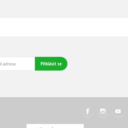
Přihlásit se
á adresa