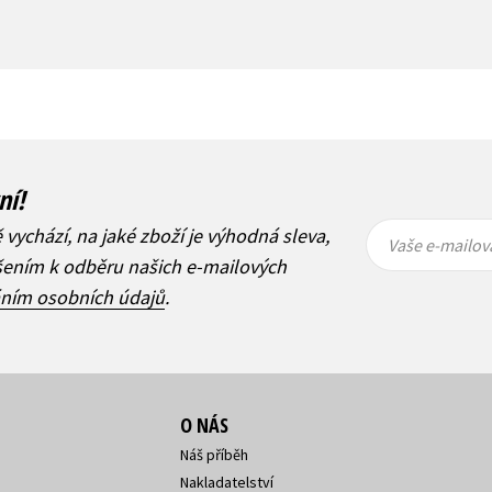
ní!
Vaše e-
Vaše e-
ě vychází, na jaké zboží je výhodná sleva,
mailová
mailová
Vaše e-mailov
adresa
adresa
ášením k odběru našich e-mailových
áním osobních údajů
.
O NÁS
Náš příběh
Nakladatelství