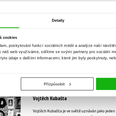
Detaily
Vaše hodnocení
Uživatelskou recenzi mohou vkládat pouze registrovaní uživat
á cookies
klam, poskytování funkcí sociálních médií a analýze naší návšt
Přihlásit
k náš web využíváme, sdílíme se svými partnery pro sociální méd
yto údaje s dalšími informacemi, které jim byly poskytnuty, neb
AUTOR KNIHY
Přizpůsobit
Vojtěch Kubašta
Vojtěch Kubašta je ve světě uznáván jako jede