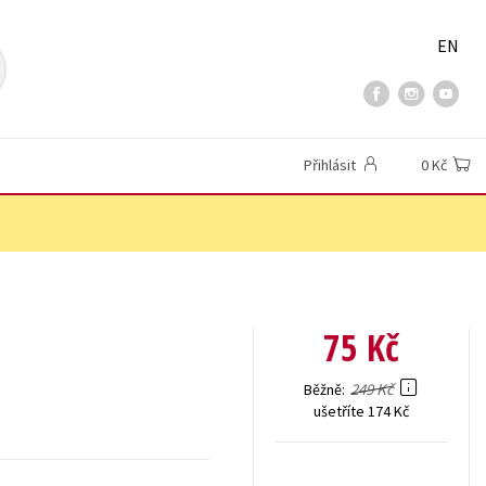
EN
Přihlásit
0 Kč
75 Kč
249 Kč
Běžně
ušetříte 174 Kč