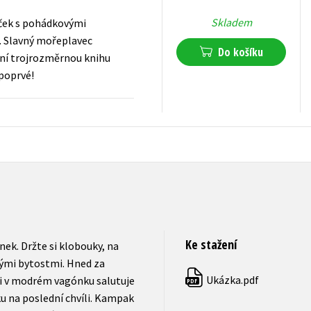
Skladem
láček s pohádkovými
. Slavný mořeplavec
Do košíku
iční trojrozměrnou knihu
 poprvé!
75
Kč
s DPH
Ke stažení
ek. Držte si klobouky, na
ovými bytostmi. Hned za
Ukázka.pdf
mi v modrém vagónku salutuje
PDF
u na poslední chvíli. Kampak