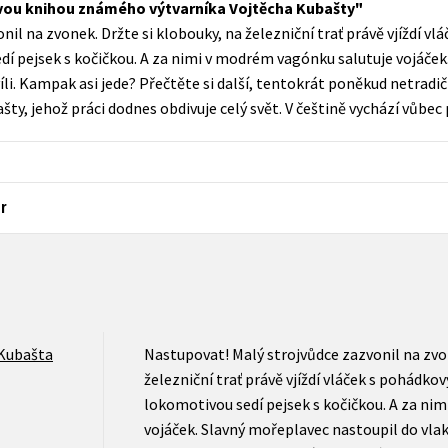
ovou knihou známého výtvarníka Vojtěcha Kubašty
Populárně - naučná pro dospělé
il na zvonek. Držte si klobouky, na železniční trať právě vjíždí v
Young adult (SK)
Populárně - naučné pro děti
í pejsek s kočičkou. A za nimi v modrém vagónku salutuje vojáček
Zahraniční literatura
íli. Kampak asi jede? Přečtěte si další, tentokrát poněkud netrad
Předškoláci
ty, jehož práci dodnes obdivuje celý svět. V češtině vychází vůbec
Zdraví a životní styl
Příroda a zahrada
r
šechny tituly
 Kubašta
Nastupovat! Malý strojvůdce zazvonil na zvon
železniční trať právě vjíždí vláček s pohádk
lokomotivou sedí pejsek s kočičkou. A za ni
vojáček. Slavný mořeplavec nastoupil do vlak