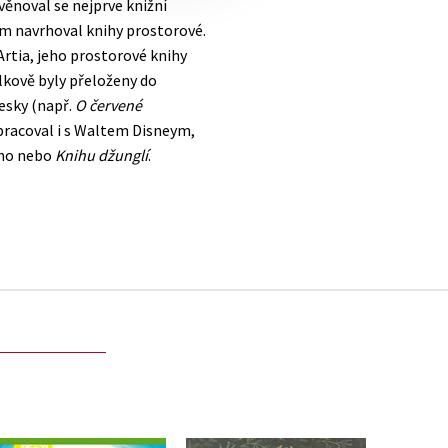
věnoval se nejprve knižní
sám navrhoval knihy prostorové.
rtia, jeho prostorové knihy
lkově byly přeloženy do
česky (např.
O červené
lupracoval i s Waltem Disneym,
iho nebo
Knihu džunglí
.