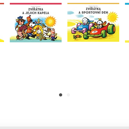
Zvířátka a sportovní
Zvířátka a jejich kapela
den
Vojtěch Kubašta
Vojtěch Kubašta
Do košíku
Do košíku
75 Kč
249 Kč
75 Kč
249 Kč