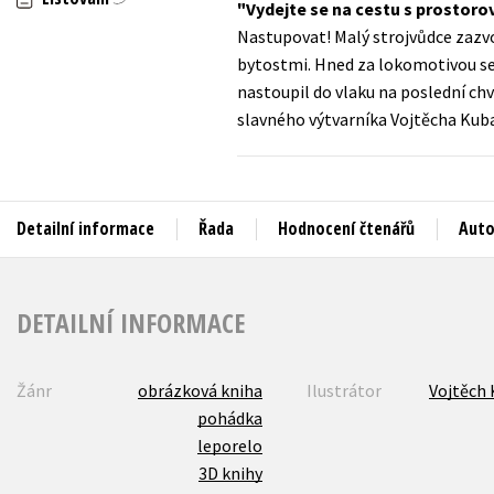
Vydejte se na cestu s prostor
Auto - moto
Nastupovat! Malý strojvůdce zazvon
Jazyky
Beletrie pro děti
bytostmi. Hned za lokomotivou sed
Kalendáře
nastoupil do vlaku na poslední chv
Beletrie pro dospělé
slavného výtvarníka Vojtěcha Kubaš
Kariéra a osobní rozvoj
Byznys a ekonomie
Komiks
Detailní informace
Řada
Hodnocení čtenářů
Auto
V
DETAILNÍ INFORMACE
Žánr
obrázková kniha
Ilustrátor
Vojtěch
pohádka
leporelo
3D knihy