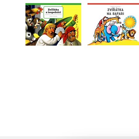
Zvířátka a loupežníci
Zvířátka na safari
Vojtěch Kubašta
Vojtěch Kubašta
Do košíku
Do košíku
199 Kč
75 Kč
249 Kč
249 Kč