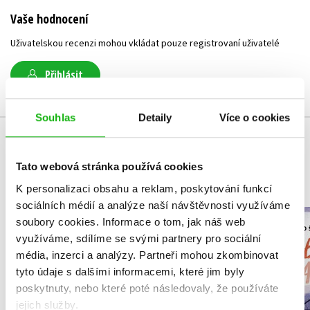
Vaše hodnocení
Uživatelskou recenzi mohou vkládat pouze registrovaní uživatelé
Přihlásit
Souhlas
Detaily
Více o cookies
MOHLO BY VÁS TAKÉ ZAJÍMAT
Tato webová stránka používá cookies
K personalizaci obsahu a reklam, poskytování funkcí
sociálních médií a analýze naší návštěvnosti využíváme
NARNIE – komplet
soubory cookies.
Informace o tom, jak náš web
Útulek 
1.-7.díl – box
využíváme, sdílíme se svými partnery pro sociální
média, inzerci a analýzy.
Partneři mohou zkombinovat
Petr Hugo
C. S. Lewis
tyto údaje s dalšími informacemi, které jim byly
poskytnuty, nebo které poté následovaly, že používáte
jejich služby.