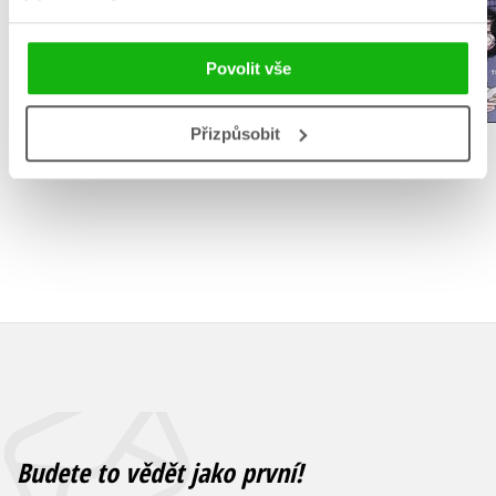
Do košík
Povolit vše
Do košíku
279 Kč
3
1 832 Kč
2 290 Kč
Přizpůsobit
Budete to vědět jako první!