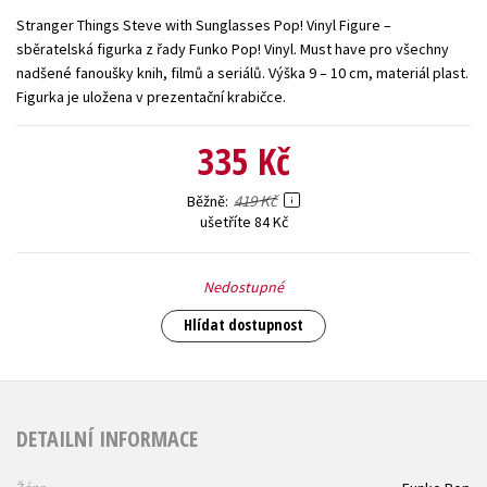
Stranger Things Steve with Sunglasses Pop! Vinyl Figure –
Young adult (SK)
Zahraniční literatura
Zdraví a životní styl
sběratelská figurka z řady Funko Pop! Vinyl. Must have pro všechny
nadšené fanoušky knih, filmů a seriálů. Výška 9 – 10 cm, materiál plast.
Všechny tituly
Figurka je uložena v prezentační krabičce.
335 Kč
419 Kč
Běžně
ušetříte 84 Kč
Nedostupné
Hlídat dostupnost
DETAILNÍ INFORMACE