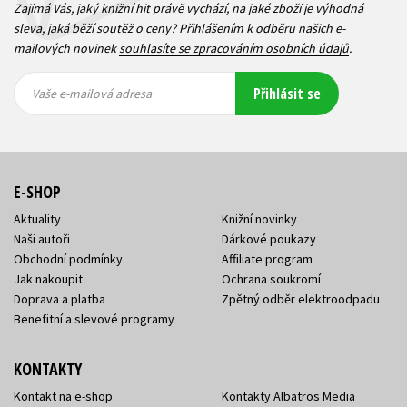
Zajímá Vás, jaký knižní hit právě vychází, na jaké zboží je výhodná
sleva, jaká běží soutěž o ceny? Přihlášením k odběru našich e-
mailových novinek
souhlasíte se zpracováním osobních údajů
.
Vaše e-
Vaše e-
Přihlásit se
mailová
mailová
Vaše e-mailová adresa
adresa
adresa
E-SHOP
Aktuality
Knižní novinky
Naši autoři
Dárkové poukazy
Obchodní podmínky
Affiliate program
Jak nakoupit
Ochrana soukromí
Doprava a platba
Zpětný odběr elektroodpadu
Benefitní a slevové programy
KONTAKTY
Kontakt na e-shop
Kontakty Albatros Media