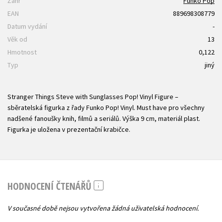
Žánr
Funko Pop
EAN
889698308779
Datum vydání
-
Věk od
13
Hmotnost
0,122
Typ
jiný
Stranger Things Steve with Sunglasses Pop! Vinyl Figure –
sběratelská figurka z řady Funko Pop! Vinyl. Must have pro všechny
nadšené fanoušky knih, filmů a seriálů. Výška 9 cm, materiál plast.
Figurka je uložena v prezentační krabičce.
HODNOCENÍ ČTENÁŘŮ
V současné době nejsou vytvořena žádná uživatelská hodnocení.