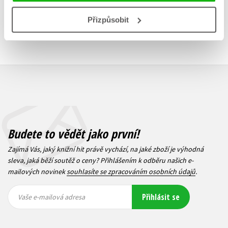
Přizpůsobit
Budete to vědět jako první!
Zajímá Vás, jaký knižní hit právě vychází, na jaké zboží je výhodná
sleva, jaká běží soutěž o ceny? Přihlášením k odběru našich e-
mailových novinek
souhlasíte se zpracováním osobních údajů
.
Vaše e-
Vaše e-
Přihlásit se
mailová
mailová
Vaše e-mailová adresa
adresa
adresa