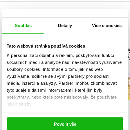
MOHLO BY VÁS TAKÉ ZAJÍMAT
Souhlas
Detaily
Více o cookies
NARNIE – komplet
Podivu
Tato webová stránka používá cookies
1.-7.díl – box
vyprávění 
K personalizaci obsahu a reklam, poskytování funkcí
piráta K
C. S. Lewis
sociálních médií a analýze naší návštěvnosti využíváme
Václav Čt
soubory cookies.
Informace o tom, jak náš web
využíváme, sdílíme se svými partnery pro sociální
média, inzerci a analýzy.
Partneři mohou zkombinovat
tyto údaje s dalšími informacemi, které jim byly
poskytnuty, nebo které poté následovaly, že používáte
Do košík
Do košíku
jejich služby.
263 Kč
1 832 Kč
3
2 290 Kč
Povolit vše