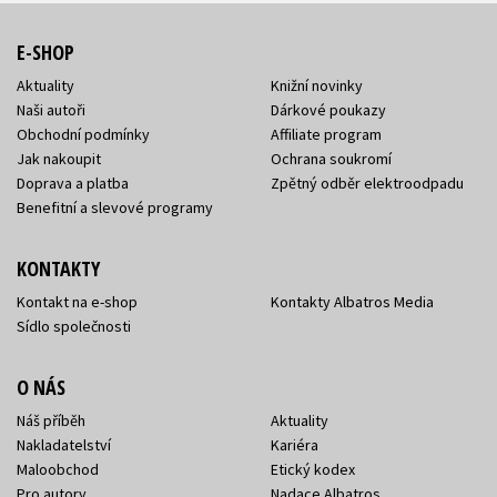
E-SHOP
Aktuality
Knižní novinky
Naši autoři
Dárkové poukazy
Obchodní podmínky
Affiliate program
Jak nakoupit
Ochrana soukromí
Doprava a platba
Zpětný odběr elektroodpadu
Benefitní a slevové programy
KONTAKTY
Kontakt na e-shop
Kontakty Albatros Media
Sídlo společnosti
O NÁS
Náš příběh
Aktuality
Nakladatelství
Kariéra
Maloobchod
Etický kodex
Pro autory
Nadace Albatros