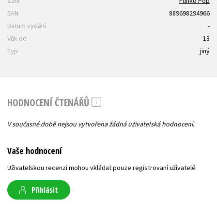
Žánr
Funko Pop
EAN
889698294966
Datum vydání
-
Věk od
13
Typ
jiný
HODNOCENÍ ČTENÁŘŮ
V současné době nejsou vytvořena žádná uživatelská hodnocení.
Vaše hodnocení
Uživatelskou recenzi mohou vkládat pouze registrovaní uživatelé
Přihlásit