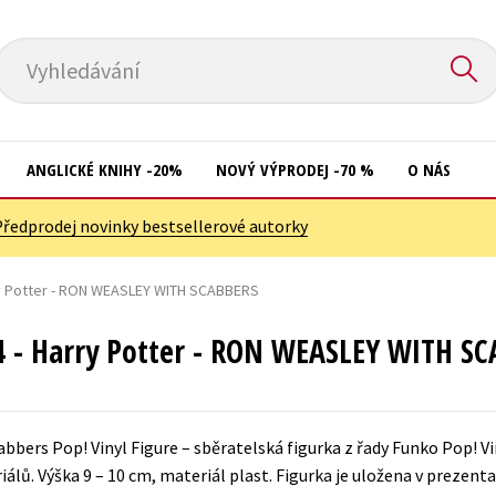
Vyhledávání
ANGLICKÉ KNIHY -20%
NOVÝ VÝPRODEJ -70 %
O NÁS
Předprodej novinky bestsellerové autorky
Přírodní vědy
Křížovky
Společnost, politika
ry Potter - RON WEASLEY WITH SCABBERS
Kuchařky
Technika a věda
New Adult
4 - Harry Potter - RON WEASLEY WITH S
Učebnice
Ostatní
Umění a kultura
Počítače
bbers Pop! Vinyl Figure – sběratelská figurka z řady Funko Pop! Vi
Výchova a pedagogika
Poezie
álů. Výška 9 – 10 cm, materiál plast. Figurka je uložena v prezenta
Young adult