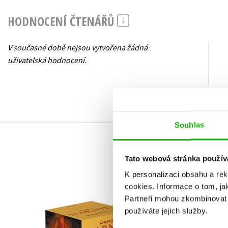
HODNOCENÍ ČTENÁŘŮ
V současné době nejsou vytvořena žádná
uživatelská hodnocení.
Souhlas
Tato webová stránka použív
K personalizaci obsahu a re
cookies.
Informace o tom, ja
Partneři mohou zkombinovat t
Podivuhodné vypráv
NARNIE – komplet
používáte jejich služby.
bývalého piráta
1.-7.díl – box