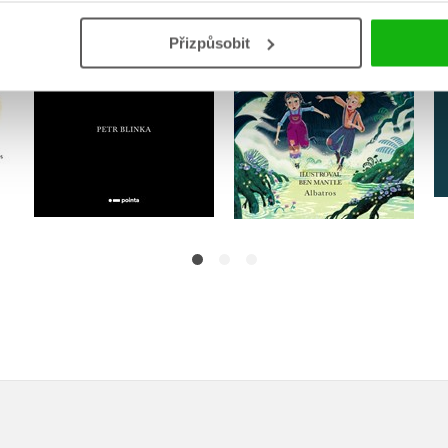
Petr Blinka
J.K. Rowling
Přizpůsobit
Do košíku
Do košíku
159 Kč
199 Kč
359 Kč
449 Kč