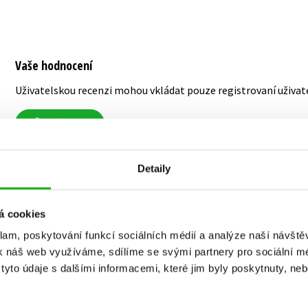
Vaše hodnocení
Uživatelskou recenzi mohou vkládat pouze registrovaní uživat
Přihlásit
Detaily
MOHLO BY VÁS TAKÉ ZAJÍMAT
á cookies
klam, poskytování funkcí sociálních médií a analýze naší návšt
k náš web využíváme, sdílíme se svými partnery pro sociální méd
yto údaje s dalšími informacemi, které jim byly poskytnuty, neb
ění
Ikabog s ilustracemi
Smrt táty
Bena Mantla