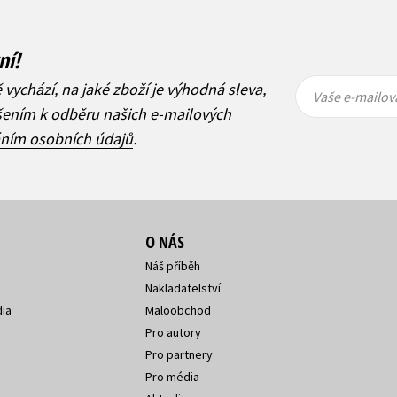
ní!
Vaše e-
Vaše e-
ě vychází, na jaké zboží je výhodná sleva,
mailová
mailová
Vaše e-mailov
adresa
adresa
ášením k odběru našich e-mailových
áním osobních údajů
.
O NÁS
Náš příběh
Nakladatelství
ia
Maloobchod
Pro autory
Pro partnery
Pro média