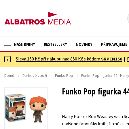
NAŠE KNIHY
BESTSELLERY
NOVINKY
PŘIPRAVUJEME
Sleva 150 Kč při nákupu nad 850 Kč s kódem
SRPEN150
|
ANGLICKÉ KNIHY -20 %
Cestování
NOVÝ VÝPRODEJ -70 %
Dárkové publikace
Domů
Dárkové zboží
Funko Pop
Funko Pop figurka 44 - Har
KNIHY S DÁRKEM
Dárkové zboží
Funko Pop figurka 4
ASTERIX S DÁRKEM
Digitální fotografie
🎁DÁRKOVÉ PUBLIKACE
Esoterika a duchovní svět
Harry Potter Ron Weasley with Sca
✉️ DÁRKOVÉ POUKAZY
Historie a military
nadšené fanoušky knih, filmů a seri
Hobby