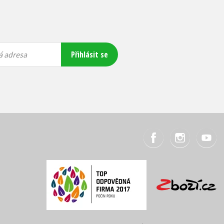
Přihlásit se
á adresa