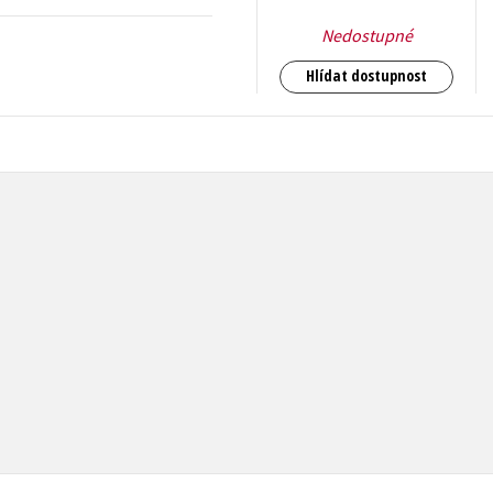
Nedostupné
Hlídat dostupnost
343
Kč
s DPH