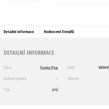
Auto - moto
Jazyky
Beletrie pro děti
Kalendáře
Beletrie pro dospělé
Kariéra a osobní rozvoj
Byznys a ekonomie
Detailní informace
Hodnocení čtenářů
Komiks
DETAILNÍ INFORMACE
V
Žánr
Funko Pop
EAN
88969
Datum vydání
-
Věk od
Typ
jiný