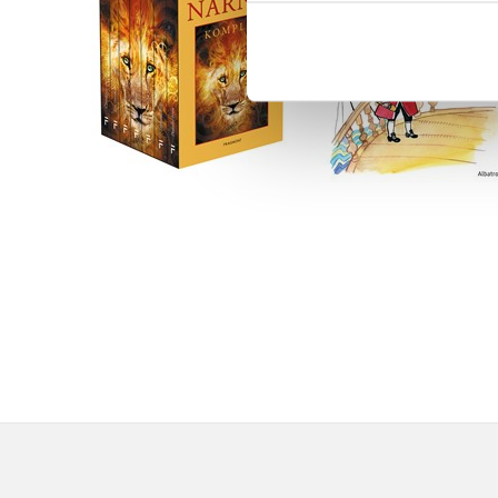
Kolíska
C. S. Lewis
Václav Čtvrtek
Do košíku
Do košíku
1 832 Kč
263 Kč
2 290 Kč
329 Kč