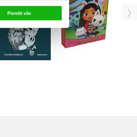
Karolína Kollárová
Kolektiv
Povolit vše
Do košíku
Do košíku
223 Kč
279 Kč
399 Kč
499 Kč