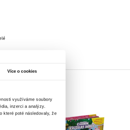
elé
Více o cookies
ěvnosti využíváme soubory
ia, inzerci a analýzy.
o které poté následovaly, že
Gábinin kouzelný
Bing
domek - Čti a hraj si s
Pokusnej Motýlek
námi