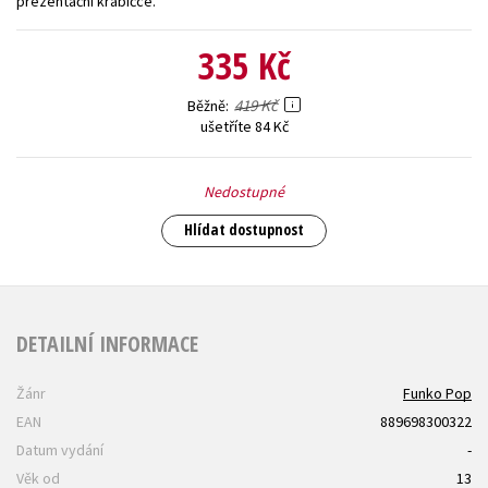
prezentační krabičce.
Young adult (SK)
Zahraniční literatura
Zdraví a životní styl
335 Kč
Všechny tituly
419 Kč
Běžně
ušetříte 84 Kč
Nedostupné
Hlídat dostupnost
DETAILNÍ INFORMACE
Žánr
Funko Pop
EAN
889698300322
Datum vydání
-
Věk od
13