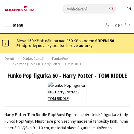
EN
ANGLICKÉ KNIHY -20 %
NOVÝ VÝPRODEJ -70 %
Menu
0 Kč
KNIHY S DÁRKEM
ASTERIX S DÁRKEM
🎁DÁRKOVÉ PUBLIKACE
✉️ DÁRKOVÉ POUKAZY
Sleva 150 Kč při nákupu nad 850 Kč s kódem
Auto - moto
Beletrie pro děti
SRPEN150
|
Předprodej novinky bestsellerové autorky
Beletrie pro dospělé
Byznys a ekonomie
Cestování
Domů
Dárkové zboží
Funko Pop
Dárkové publikace
Dárkové zboží
Digitální fotografie
Funko Pop figurka 60 - Harry Potter - TOM RIDDLE
Esoterika a duchovní svět
Historie a military
Hobby
Jazyky
Funko Pop figurka 60 - Harry Potter - TOM RIDDLE
Kalendáře
Kariéra a osobní rozvoj
Komiks
Křížovky
Kuchařky
New Adult
Ostatní
Počítače
Poezie
Populárně - naučná pro dospělé
Populárně - naučné pro děti
Předškoláci
Příroda a zahrada
Přírodní vědy
Harry Potter Tom Riddle Pop! Vinyl Figure – sběratelská figurka z řady
Funko Pop! Vinyl. Must have pro všechny nadšené fanoušky knih, filmů
Společnost, politika
Technika a věda
Učebnice
a seriálů. Výška 9 – 10 cm, materiál plast. Figurka je uložena v
Umění a kultura
Výchova a pedagogika
Young adult