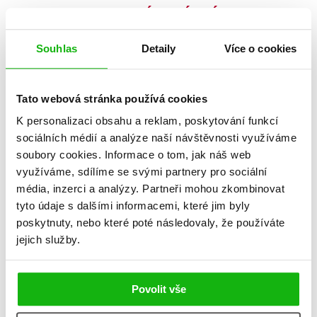
MOHLO BY VÁS TAKÉ ZAJÍMAT
Souhlas
Detaily
Více o cookies
NARNIE – komplet
Podivuhodné
Tato webová stránka používá cookies
1.-7.díl – box
vyprávění bývalého
K personalizaci obsahu a reklam, poskytování funkcí
piráta Kolíska
C. S. Lewis
sociálních médií a analýze naší návštěvnosti využíváme
Václav Čtvrtek
soubory cookies.
Informace o tom, jak náš web
využíváme, sdílíme se svými partnery pro sociální
média, inzerci a analýzy.
Partneři mohou zkombinovat
tyto údaje s dalšími informacemi, které jim byly
poskytnuty, nebo které poté následovaly, že používáte
263 Kč
1 832 Kč
329 Kč
2 290 Kč
jejich služby.
Povolit vše