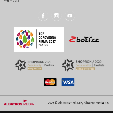
Pro média
Šenovka
Základy rybaření
Bohumil Augusta
Jakub Šabata
,
Petr Svatek
319 Kč
399 Kč
640 Kč
800 Kč
2026 © Albatrosmedia.cz, Albatros Media a.s.