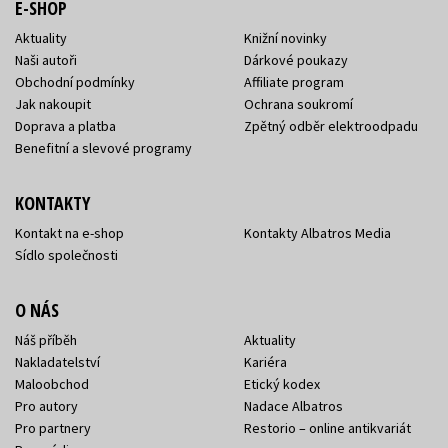
E-SHOP
Aktuality
Knižní novinky
Naši autoři
Dárkové poukazy
223 Kč
279 Kč
Obchodní podmínky
Affiliate program
359 Kč
449 Kč
Jak nakoupit
Ochrana soukromí
Doprava a platba
Zpětný odběr elektroodpadu
Benefitní a slevové programy
KONTAKTY
Kontakt na e-shop
Kontakty Albatros Media
Vybarvování podle
Deník pro malé
Sídlo společnosti
čísel: Úžasná zvířata
rybáře a rybářky
Kolektiv
O NÁS
Michaela Hrušková
Náš příběh
Aktuality
Nakladatelství
Kariéra
Maloobchod
Etický kodex
Pro autory
Nadace Albatros
263 Kč
329 Kč
Pro partnery
Restorio – online antikvariát
239 Kč
299 Kč