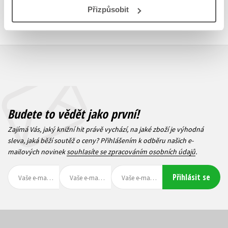
Přizpůsobit
Ikabog s ilustracemi
Smrt táty
Bena Mantla
Petr Blinka
J.K. Rowling
159 Kč
199 Kč
359 Kč
449 Kč
Budete to vědět jako první!
Zajímá Vás, jaký knižní hit právě vychází, na jaké zboží je výhodná
sleva, jaká běží soutěž o ceny? Přihlášením k odběru našich e-
mailových novinek
souhlasíte se zpracováním osobních údajů
.
Přihlásit se
Jak být dobrým
Pokusnej Motýlek
houbařem
Karolína Kollárová
Aleš Vít
,
Radomír Socha