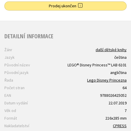
Prodej ukončen
DETAILNÍ INFORMACE
Žánr
další dětské knihy
Jazyk
čeština
Původní název
LEGO® Disney Princess™ LAB 6101
Původní jazyk
angličtina
Řada
Lego Disney Princezna
Počet stran
64
EAN
9788026425052
Datum vydání
22.07.2019
Věk od
7
Formát
216x285 mm
Nakladatelství
CPRESS