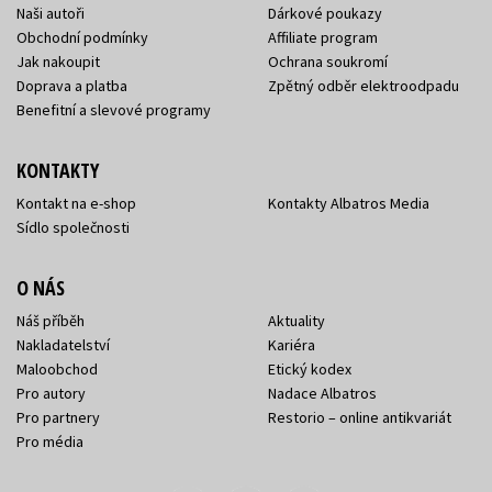
Naši autoři
Dárkové poukazy
Obchodní podmínky
Affiliate program
Jak nakoupit
Ochrana soukromí
Doprava a platba
Zpětný odběr elektroodpadu
Benefitní a slevové programy
KONTAKTY
Kontakt na e-shop
Kontakty Albatros Media
Sídlo společnosti
O NÁS
Náš příběh
Aktuality
Nakladatelství
Kariéra
Maloobchod
Etický kodex
Pro autory
Nadace Albatros
Pro partnery
Restorio – online antikvariát
Pro média