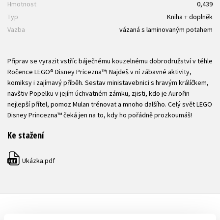
Hmotnost
0,439
Typ
Kniha + doplněk
Vazba
vázaná s laminovaným potahem
Připrav se vyrazit vstříc báječnému kouzelnému dobrodružství v téhle
Ročence LEGO® Disney Pricezna™! Najdeš v ní zábavné aktivity,
komiksy i zajímavý příběh. Sestav ministavebnici s hravým králíčkem,
navštiv Popelku v jejím úchvatném zámku, zjisti, kdo je Aurořin
nejlepší přítel, pomoz Mulan trénovat a mnoho dalšího. Celý svět LEGO
Disney Princezna™ čeká jen na to, kdy ho pořádně prozkoumáš!
Ke stažení
Ukázka.pdf
PDF
DALŠÍ TITULY Z ŘADY "LEGO DISNEY PRINCEZNA"