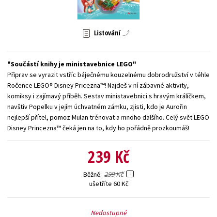
Young adult (SK)
Zahraniční literatura
Zdraví a životní styl
Listování
Všechny tituly
Součástí knihy je ministavebnice LEGO
Připrav se vyrazit vstříc báječnému kouzelnému dobrodružství v téhle
Ročence LEGO® Disney Pricezna™! Najdeš v ní zábavné aktivity,
komiksy i zajímavý příběh. Sestav ministavebnici s hravým králíčkem,
navštiv Popelku v jejím úchvatném zámku, zjisti, kdo je Aurořin
nejlepší přítel, pomoz Mulan trénovat a mnoho dalšího. Celý svět LEGO
Disney Princezna™ čeká jen na to, kdy ho pořádně prozkoumáš!
239 Kč
299 Kč
Běžně
ušetříte 60 Kč
Nedostupné