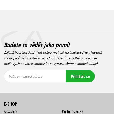
Budete to vědět jako první!
Zajímá Vás, jaký knižní hit právě vychází, na jaké zboží je výhodná
sleva, jaká běží soutěž o ceny? Přihlášením k odběru našich e-
mailových novinek
souhlasíte se zpracováním osobních údajů
.
Vaše e-
Vaše e-
Přihlásit se
mailová
mailová
Vaše e-mailová adresa
adresa
adresa
E-SHOP
Aktuality
Knižní novinky