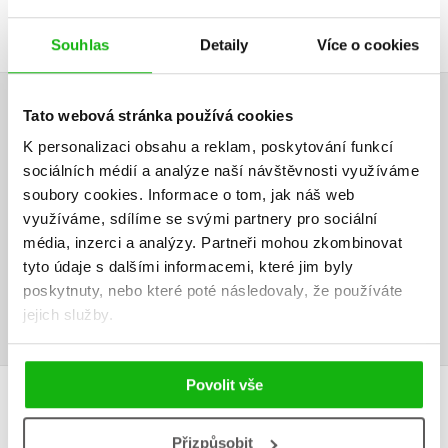
Souhlas
Detaily
Více o cookies
Tato webová stránka používá cookies
HODNOCENÍ ČTENÁŘŮ
K personalizaci obsahu a reklam, poskytování funkcí
V současné době nejsou vytvořena žádná uživatelská hodnocení.
sociálních médií a analýze naší návštěvnosti využíváme
soubory cookies.
Informace o tom, jak náš web
využíváme, sdílíme se svými partnery pro sociální
Vaše hodnocení
média, inzerci a analýzy.
Partneři mohou zkombinovat
Uživatelskou recenzi mohou vkládat pouze registrovaní uživatelé
tyto údaje s dalšími informacemi, které jim byly
poskytnuty, nebo které poté následovaly, že používáte
Přihlásit
jejich služby.
Povolit vše
MOHLO BY VÁS TAKÉ ZAJÍMAT
Přizpůsobit