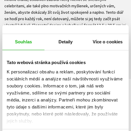
celebritami, ale také plno motivačních myšlenek, určených vám,
ženám, abyste dokázaly žít svůj život spokojeně a naplno. Tento diář
se hodí pro každý rok, není datovaný, můžete si jej tedy začít psát
vlastně kdykoli. Elegantní design a kabelkový formát 13,5 x 20,5 cm jej
předurčuje k tomu, aby se stal vaším každodenním společníkem.
Souhlas
Detaily
Více o cookies
Ke stažení
Ukázka.pdf
PDF
Tato webová stránka používá cookies
K personalizaci obsahu a reklam, poskytování funkcí
sociálních médií a analýze naší návštěvnosti využíváme
soubory cookies.
Informace o tom, jak náš web
HODNOCENÍ ČTENÁŘŮ
využíváme, sdílíme se svými partnery pro sociální
média, inzerci a analýzy.
Partneři mohou zkombinovat
V současné době nejsou vytvořena žádná uživatelská hodnocení.
tyto údaje s dalšími informacemi, které jim byly
poskytnuty, nebo které poté následovaly, že používáte
jejich služby.
Vaše hodnocení