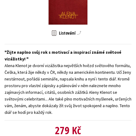
Young adult (SK)
Zahraniční literatura
Zdraví a životní styl
Všechny tituly
Listování
Žijte naplno svůj rok s motivací a inspirací známé světové
vizážistky!
Alena Klenot je dvorní vizážistka největších hvězd světového formátu,
Češka, která žije někdy v ČR, někdy na americkém kontinentu. Učí ženy
nestárnout, pořádá semináře, napsala knihu a nyní i tento diář. Kromě
prostoru pro vlastní zápisky a plánování v něm naleznete mnoho
zajímavých informací, citátů, osobních zážitků Aleny Klenot se
světovými celebritami... Ale také plno motivačních myšlenek, určených
vám, ženám, abyste dokázaly žít svůj život spokojeně a naplno. Tento
diář se hodí pro každý rok.
279 Kč