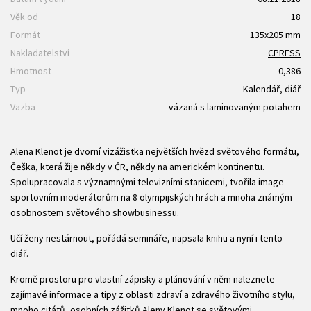
Věk od
18
Formát
135x205 mm
Nakladatelství
CPRESS
Hmotnost
0,386
Typ
Kalendář, diář
Vazba
vázaná s laminovaným potahem
Alena Klenot je dvorní vizážistka největších hvězd světového formátu,
Češka, která žije někdy v ČR, někdy na americkém kontinentu.
Spolupracovala s významnými televizními stanicemi, tvořila image
sportovním moderátorům na 8 olympijských hrách a mnoha známým
osobnostem světového showbusinessu.
Učí ženy nestárnout, pořádá semináře, napsala knihu a nyní i tento
diář.
Kromě prostoru pro vlastní zápisky a plánování v něm naleznete
zajímavé informace a tipy z oblasti zdraví a zdravého životního stylu,
mnoho citátů, osobních zážitků Aleny Klenot se světovými