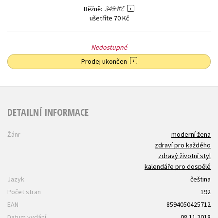
349 Kč
Běžně
ušetříte 70 Kč
Nedostupné
Prodej ukončen
DETAILNÍ INFORMACE
Žánr
moderní žena
zdraví pro každého
zdravý životní styl
kalendáře pro dospělé
Jazyk
čeština
Počet stran
192
EAN
8594050425712
Datum vydání
08.11.2018