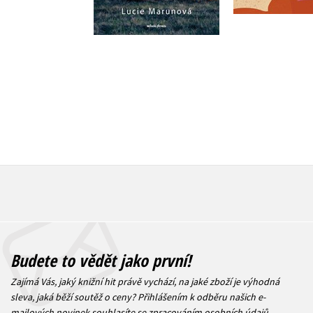
359 Kč
359 Kč
449 Kč
4
Budete to vědět jako první!
Zajímá Vás, jaký knižní hit právě vychází, na jaké zboží je výhodná
sleva, jaká běží soutěž o ceny? Přihlášením k odběru našich e-
mailových novinek
souhlasíte se zpracováním osobních údajů
.