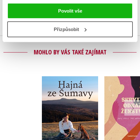
Uživatelskou recenzi mohou vkládat pouze registrovaní uživatelé
Povolit vše
Přihlásit
Přizpůsobit
MOHLO BY VÁS TAKÉ ZAJÍMAT
Hajná ze Šumavy
Skrytý odka
Lucie Marunová
Lucie L
Do košíku
Do košík