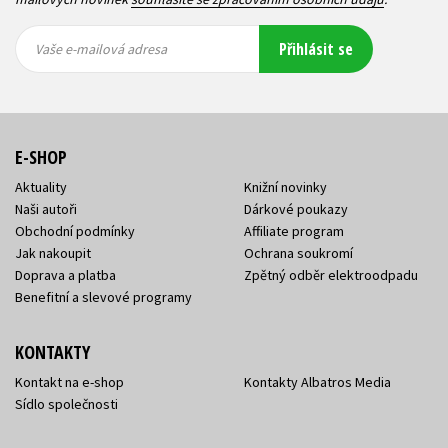
Vaše e-
Vaše e-
Přihlásit se
mailová
mailová
Vaše e-mailová adresa
adresa
adresa
E-SHOP
Aktuality
Knižní novinky
Naši autoři
Dárkové poukazy
Obchodní podmínky
Affiliate program
Jak nakoupit
Ochrana soukromí
Doprava a platba
Zpětný odběr elektroodpadu
Benefitní a slevové programy
KONTAKTY
Kontakt na e-shop
Kontakty Albatros Media
Sídlo společnosti