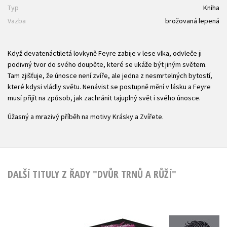
Typ
Kniha
Vazba
brožovaná lepená
Když devatenáctiletá lovkyně Feyre zabije v lese vlka, odvleče ji
podivný tvor do svého doupěte, které se ukáže být jiným světem.
Tam zjišťuje, že únosce není zvíře, ale jedna z nesmrtelných bytostí,
které kdysi vládly světu. Nenávist se postupně mění v lásku a Feyre
musí přijít na způsob, jak zachránit tajuplný svět i svého únosce.
Úžasný a mrazivý příběh na motivy Krásky a Zvířete.
DALŠÍ TITULY Z ŘADY "DVŮR TRNŮ A RŮŽÍ"