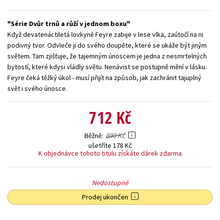
Young adult (SK)
Zahraniční literatura
Zdraví a životní styl
Série Dvůr trnů a růží v jednom boxu
Když devatenáctiletá lovkyně Feyre zabije v lese vlka, zaútočí na ni
Všechny tituly
podivný tvor. Odvleče ji do svého doupěte, které se ukáže být jiným
světem. Tam zjišťuje, že tajemným únoscem je jedna z nesmrtelných
bytostí, které kdysi vládly světu. Nenávist se postupně mění v lásku.
Feyre čeká těžký úkol - musí přijít na způsob, jak zachránit tajuplný
svět i svého únosce.
712 Kč
890 Kč
Běžně
ušetříte 178 Kč
K objednávce tohoto titulu získáte dárek zdarma
Nedostupné
Prodej ukončen