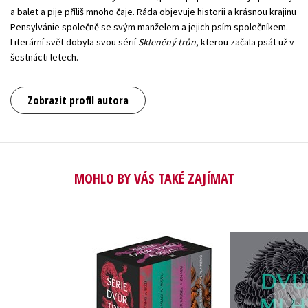
a balet a pije příliš mnoho čaje. Ráda objevuje historii a krásnou krajinu
Pensylvánie společně se svým manželem a jejich psím společníkem.
Literární svět dobyla svou sérií
Skleněný trůn
, kterou začala psát už v
šestnácti letech.
Zobrazit profil autora
MOHLO BY VÁS TAKÉ ZAJÍMAT
Dvůr trnů a růží -
Dvůr mlhy 
box 1-4
Sarah J.
Sarah J. Maas