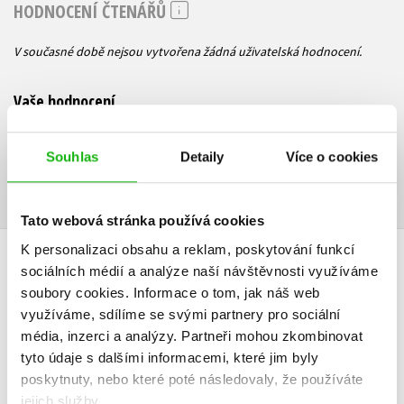
HODNOCENÍ ČTENÁŘŮ
V současné době nejsou vytvořena žádná uživatelská hodnocení.
Vaše hodnocení
Uživatelskou recenzi mohou vkládat pouze registrovaní uživatelé
Souhlas
Detaily
Více o cookies
Přihlásit
Tato webová stránka používá cookies
K personalizaci obsahu a reklam, poskytování funkcí
AUTOR KNIHY
sociálních médií a analýze naší návštěvnosti využíváme
soubory cookies.
Informace o tom, jak náš web
využíváme, sdílíme se svými partnery pro sociální
média, inzerci a analýzy.
Partneři mohou zkombinovat
tyto údaje s dalšími informacemi, které jim byly
poskytnuty, nebo které poté následovaly, že používáte
jejich služby.