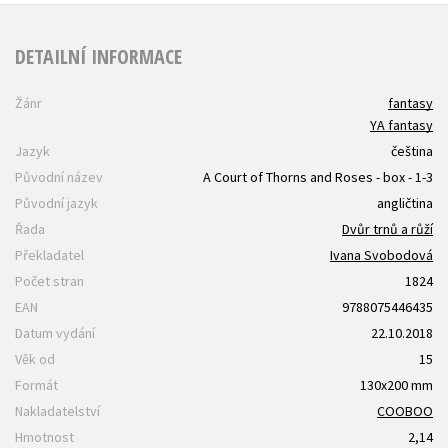
DETAILNÍ INFORMACE
Žánr
fantasy
YA fantasy
Jazyk
čeština
Původní název
A Court of Thorns and Roses - box - 1-3
Původní jazyk
angličtina
Řada
Dvůr trnů a růží
Překladatel
Ivana Svobodová
Počet stran
1824
EAN
9788075446435
Datum vydání
22.10.2018
Věk od
15
Formát
130x200 mm
Nakladatelství
COOBOO
Hmotnost
2,14