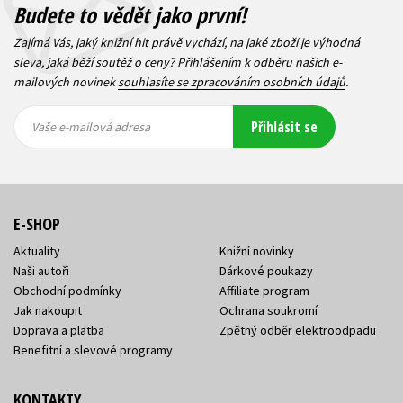
Budete to vědět jako první!
Zajímá Vás, jaký knižní hit právě vychází, na jaké zboží je výhodná
sleva, jaká běží soutěž o ceny? Přihlášením k odběru našich e-
mailových novinek
souhlasíte se zpracováním osobních údajů
.
Vaše e-
Vaše e-
Přihlásit se
mailová
mailová
Vaše e-mailová adresa
adresa
adresa
E-SHOP
Aktuality
Knižní novinky
Naši autoři
Dárkové poukazy
Obchodní podmínky
Affiliate program
Jak nakoupit
Ochrana soukromí
Doprava a platba
Zpětný odběr elektroodpadu
Benefitní a slevové programy
KONTAKTY