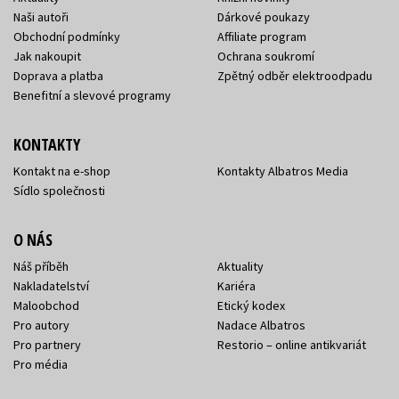
Naši autoři
Dárkové poukazy
Obchodní podmínky
Affiliate program
Jak nakoupit
Ochrana soukromí
Doprava a platba
Zpětný odběr elektroodpadu
Benefitní a slevové programy
KONTAKTY
Kontakt na e-shop
Kontakty Albatros Media
Sídlo společnosti
O NÁS
Náš příběh
Aktuality
Nakladatelství
Kariéra
Maloobchod
Etický kodex
Pro autory
Nadace Albatros
Pro partnery
Restorio – online antikvariát
Pro média