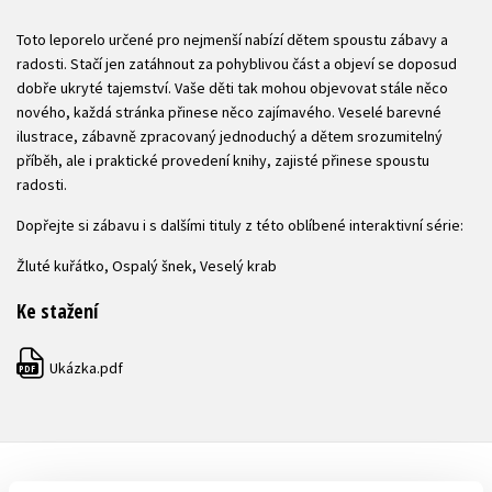
Toto leporelo určené pro nejmenší nabízí dětem spoustu zábavy a
radosti. Stačí jen zatáhnout za pohyblivou část a objeví se doposud
dobře ukryté tajemství. Vaše děti tak mohou objevovat stále něco
nového, každá stránka přinese něco zajímavého. Veselé barevné
ilustrace, zábavně zpracovaný jednoduchý a dětem srozumitelný
příběh, ale i praktické provedení knihy, zajisté přinese spoustu
radosti.
Dopřejte si zábavu i s dalšími tituly z této oblíbené interaktivní série:
Žluté kuřátko, Ospalý šnek, Veselý krab
Ke stažení
Ukázka.pdf
PDF