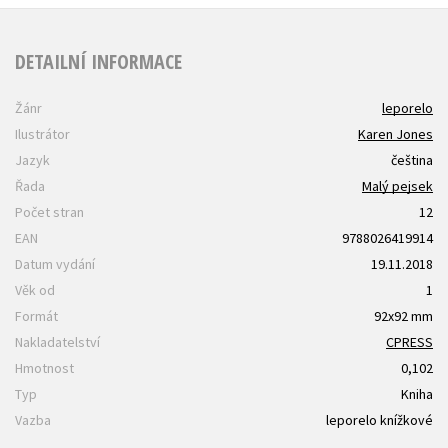
DETAILNÍ INFORMACE
Žánr
leporelo
Ilustrátor
Karen Jones
Jazyk
čeština
Řada
Malý pejsek
Počet stran
12
EAN
9788026419914
Datum vydání
19.11.2018
Věk od
1
Formát
92x92 mm
Nakladatelství
CPRESS
Hmotnost
0,102
Typ
Kniha
Vazba
leporelo knížkové