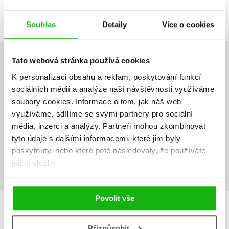
DALŠÍ TITULY Z ŘADY "MALÝ PEJSEK"
Souhlas
Detaily
Více o cookies
Tato webová stránka používá cookies
HODNOCENÍ ČTENÁŘŮ
K personalizaci obsahu a reklam, poskytování funkcí
sociálních médií a analýze naší návštěvnosti využíváme
V současné době nejsou vytvořena žádná uživatelská hodnocení.
soubory cookies.
Informace o tom, jak náš web
využíváme, sdílíme se svými partnery pro sociální
Vaše hodnocení
média, inzerci a analýzy.
Partneři mohou zkombinovat
Uživatelskou recenzi mohou vkládat pouze registrovaní uživatelé
tyto údaje s dalšími informacemi, které jim byly
poskytnuty, nebo které poté následovaly, že používáte
Přihlásit
jejich služby.
Povolit vše
MOHLO BY VÁS TAKÉ ZAJÍMAT
Přizpůsobit