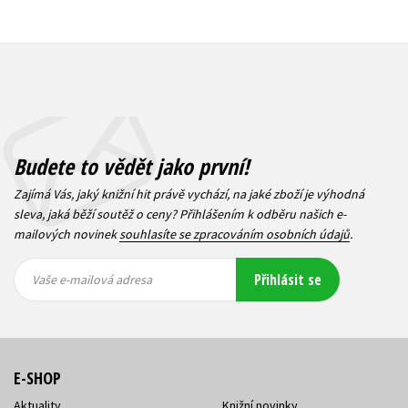
Budete to vědět jako první!
Zajímá Vás, jaký knižní hit právě vychází, na jaké zboží je výhodná
sleva, jaká běží soutěž o ceny? Přihlášením k odběru našich e-
mailových novinek
souhlasíte se zpracováním osobních údajů
.
Vaše e-
Vaše e-
Přihlásit se
mailová
mailová
Vaše e-mailová adresa
adresa
adresa
E-SHOP
Aktuality
Knižní novinky