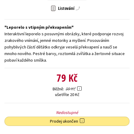
Listování
Young adult (SK)
Zahraniční literatura
Zdraví a životní styl
Všechny tituly
Leporelo s vtipným překvapením
Interaktivní leporelo s posuvnými obrázky, které podporuje rozvoj
zrakového vnímání, jemné motoriky a myšlení. Posouváním
pohyblivých částí děťátko odkryje veselá překvapení a naučí se
mnoho nového. Pestré barvy, roztomilá zvířátka a žertovné situace
pobaví každého smíška.
79 Kč
99 Kč
Běžně
ušetříte 20 Kč
Nedostupné
Prodej ukončen