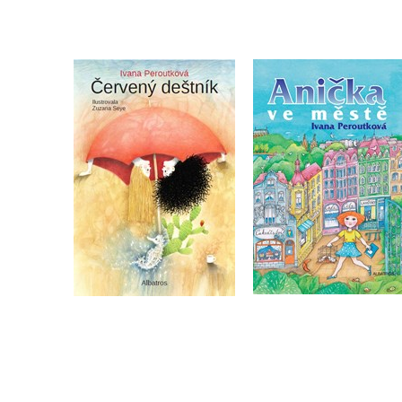
Červený deštník
Anička ve městě
Ivana Peroutková
Ivana Peroutková
Do košíku
Do košíku
215 Kč
269 Kč
279 Kč
349 Kč