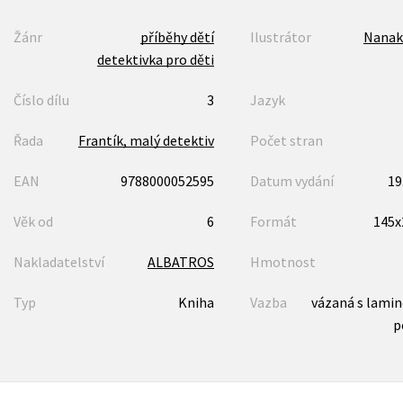
Žánr
příběhy dětí
Ilustrátor
Nanak
detektivka pro děti
Číslo dílu
3
Jazyk
Řada
Frantík, malý detektiv
Počet stran
EAN
9788000052595
Datum vydání
19
Věk od
6
Formát
145
Nakladatelství
ALBATROS
Hmotnost
Typ
Kniha
Vazba
vázaná s lami
p