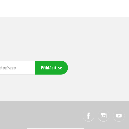
Přihlásit se
á adresa