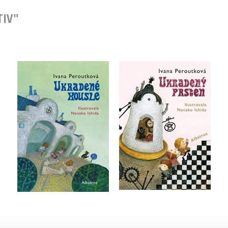
TIV"
Ukradené housle
Ukradený prsten
Ivana Peroutková
Ivana Peroutková
Do košíku
Do košíku
215 Kč
199 Kč
269 Kč
249 Kč