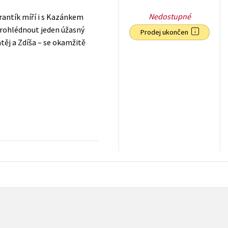
Nedostupné
Frantík míří i s Kazánkem
prohlédnout jeden úžasný
Prodej ukončen
atěj a Zdíša – se okamžitě
199
Kč
s DPH