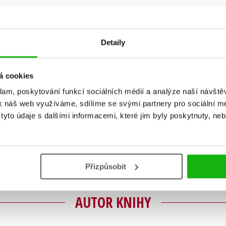
Detaily
á cookies
klam, poskytování funkcí sociálních médií a analýze naší návšt
k náš web využíváme, sdílíme se svými partnery pro sociální méd
Vaše hodnocení
yto údaje s dalšími informacemi, které jim byly poskytnuty, neb
Uživatelskou recenzi mohou vkládat pouze registrovaní uživat
Přihlásit
Přizpůsobit
AUTOR KNIHY