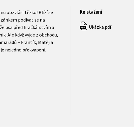
Ke stažení
 mu obzvlášť těžko! Blíží se
 Kazánkem podívat se na
Ukázka.pdf
e psa před hračkářstvím a
PDF
ník. Ale když vyjde z obchodu,
kamarádů – Frantík, Matěj a
 je nejedno překvapení.