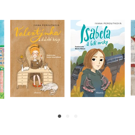
Valentýnka a daleké
Isabela a bílé mraky
kraje
Ivana Peroutková
Ivana Peroutková
Do košíku
Do košíku
239 Kč
299 Kč
239 Kč
299 Kč