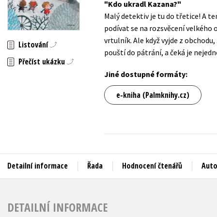
Kdo ukradl Kazana?
Auto - moto
Malý detektiv je tu do třetice! A t
Jazyky
Beletrie pro děti
podívat se na rozsvěcení velkého 
Kalendáře
vrtulník. Ale když vyjde z obchodu,
Beletrie pro dospělé
Listování
pouští do pátrání, a čeká je nejed
Kariéra a osobní rozvoj
Byznys a ekonomie
Přečíst ukázku
Komiks
Jiné dostupné formáty:
e-kniha (Palmknihy.cz)
V
Detailní informace
Řada
Hodnocení čtenářů
Auto
DETAILNÍ INFORMACE