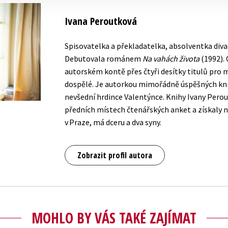
Ivana Peroutková
Spisovatelka a překladatelka, absolventka divad
Debutovala románem
Na vahách života
(1992).
autorském kontě přes čtyři desítky titulů pro 
dospělé. Je autorkou mimořádně úspěšných knižn
nevšední hrdince Valentýnce. Knihy Ivany Perou
předních místech čtenářských anket a získaly ně
v Praze, má dceru a dva syny.
Zobrazit profil autora
MOHLO BY VÁS TAKÉ ZAJÍMAT