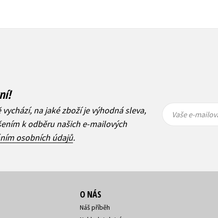
ní!
Vaše e-
Vaše e-
ě vychází, na jaké zboží je výhodná sleva,
mailová
mailová
Vaše e-mailov
adresa
adresa
ášením k odběru našich e-mailových
áním osobních údajů
.
O NÁS
Náš příběh