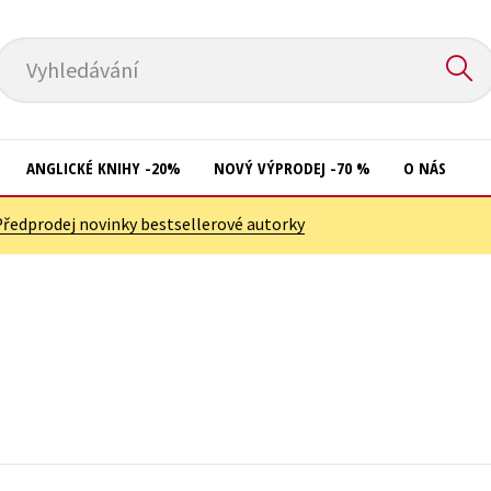
Vyhledávání
ANGLICKÉ KNIHY -20%
NOVÝ VÝPRODEJ -70 %
O NÁS
Předprodej novinky bestsellerové autorky
Přírodní vědy
Křížovky
Společnost, politika
Kuchařky
Technika a věda
New Adult
Učebnice
Ostatní
Umění a kultura
Počítače
Výchova a pedagogika
Poezie
Young adult