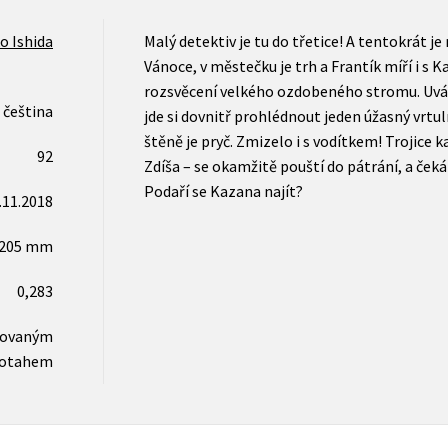
o Ishida
Malý detektiv je tu do třetice! A tentokrát je
Vánoce, v městečku je trh a Frantík míří i s
rozsvěcení velkého ozdobeného stromu. Uváž
čeština
jde si dovnitř prohlédnout jeden úžasný vrtul
štěně je pryč. Zmizelo i s vodítkem! Trojice 
92
Zdíša – se okamžitě pouští do pátrání, a čeká
Podaří se Kazana najít?
.11.2018
x205 mm
0,283
novaným
otahem