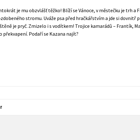
Populárně - naučná pro dospělé
entokrát je mu obzvlášť těžko! Blíží se Vánoce, v městečku je trh a 
Young adult (SK)
Populárně - naučné pro děti
ozdobeného stromu. Uváže psa před hračkářstvím a jde si dovnitř 
Zahraniční literatura
 štěně je pryč. Zmizelo i s vodítkem! Trojice kamarádů – Frantík, M
Předškoláci
no překvapení. Podaří se Kazana najít?
Zdraví a životní styl
Příroda a zahrada
šechny tituly
r