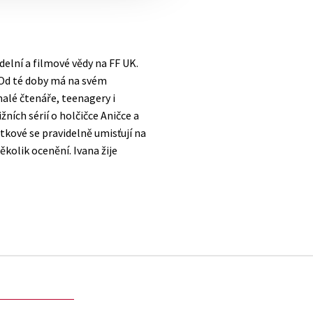
elní a filmové vědy na FF UK.
 Od té doby má na svém
malé čtenáře, teenagery i
ích sérií o holčičce Aničce a
tkové se pravidelně umisťují na
kolik ocenění. Ivana žije