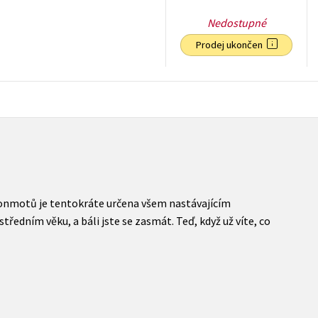
Nedostupné
Prodej ukončen
102
Kč
s DPH
 bonmotů je tentokráte určena všem nastávajícím
středním věku, a báli jste se zasmát. Teď, když už víte, co