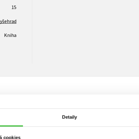
15
yšehrad
Kniha
Vaše hodnocení
Detaily
Uživatelskou recenzi mohou vkládat pouze registrovaní uživat
Přihlásit
á cookies