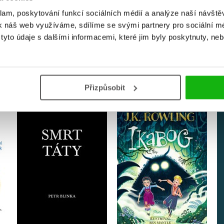
klam, poskytování funkcí sociálních médií a analýze naší návšt
k náš web využíváme, sdílíme se svými partnery pro sociální méd
yto údaje s dalšími informacemi, které jim byly poskytnuty, neb
MOHLO BY VÁS TAKÉ ZAJÍMAT
Přizpůsobit
ění
Ikabog s ilustracemi
Smrt táty
Bena Mantla
Petr Blinka
J.K. Rowling
Do košíku
Do košíku
159 Kč
199 Kč