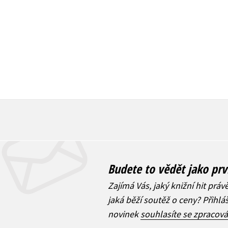
1 832 Kč
263 Kč
2 290 Kč
329 Kč
Budete to vědět jako prv
Zajímá Vás, jaký knižní hit práv
jaká běží soutěž o ceny? Přihl
novinek
souhlasíte se zpracov