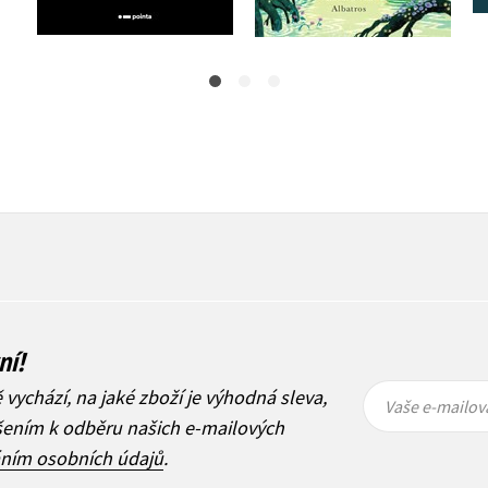
359 Kč
449 Kč
ní!
Vaše e-
Vaše e-
ě vychází, na jaké zboží je výhodná sleva,
mailová
mailová
Vaše e-mailov
adresa
adresa
ášením k odběru našich e-mailových
áním osobních údajů
.