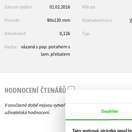
Datum vydání
01.02.2016
Věk od
Formát
80x130 mm
Nakladatelství
V
Hmotnost
0,126
Typ
Vazba
vázaná s pap. potahem s
lam. přebalem
HODNOCENÍ ČTENÁŘŮ
V současné době nejsou vytvořena žádná
Souhlas
uživatelská hodnocení.
Tato webová stránka použív