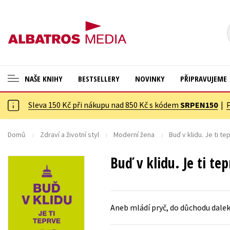
NAŠE KNIHY
BESTSELLERY
NOVINKY
PŘIPRAVUJEME
Sleva 150 Kč při nákupu nad 850 Kč s kódem
SRPEN150
|
ANGLICKÉ KNIHY -20 %
Cestování
NOVÝ VÝPRODEJ -70 %
Dárkové publikace
Domů
Zdraví a životní styl
Moderní žena
Buď v klidu. Je ti te
KNIHY S DÁRKEM
Dárkové zboží
Buď v klidu. Je ti te
ASTERIX S DÁRKEM
Digitální fotografie
🎁DÁRKOVÉ PUBLIKACE
Esoterika a duchovní svět
Aneb mládí pryč, do důchodu dalek
✉️ DÁRKOVÉ POUKAZY
Historie a military
Hobby