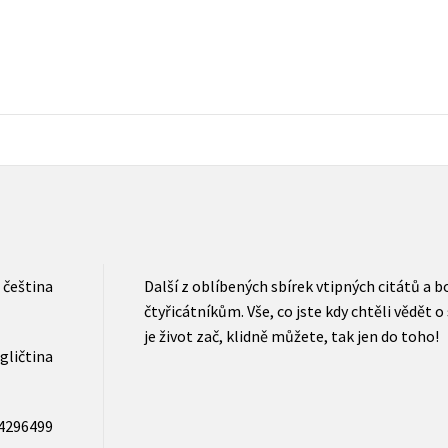
Populárně - naučná pro dospělé
Young adult (SK)
Populárně - naučné pro děti
Zahraniční literatura
Předškoláci
Zdraví a životní styl
Příroda a zahrada
šechny tituly
čeština
Další z oblíbených sbírek vtipných citátů a
čtyřicátníkům. Vše, co jste kdy chtěli vědět o 
je život zač, klidně můžete, tak jen do toho!
gličtina
4296499