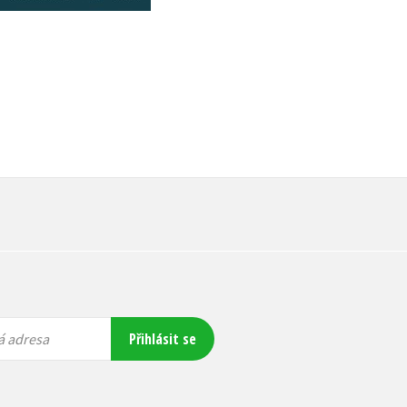
Přihlásit se
á adresa