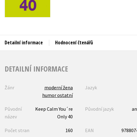
Auto - moto
Jazyky
Beletrie pro děti
Kalendáře
Beletrie pro dospělé
Kariéra a osobní rozvoj
Byznys a ekonomie
Detailní informace
Hodnocení čtenářů
Komiks
V
DETAILNÍ INFORMACE
Žánr
moderní žena
Jazyk
humor ostatní
Původní
Keep Calm You´re
Původní jazyk
an
název
Only 40
Počet stran
160
EAN
978807