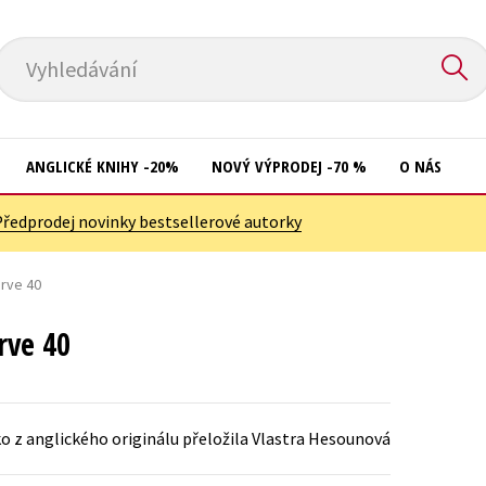
Vyhledávání
ANGLICKÉ KNIHY -20%
NOVÝ VÝPRODEJ -70 %
O NÁS
Předprodej novinky bestsellerové autorky
Přírodní vědy
Křížovky
Společnost, politika
prve 40
Kuchařky
Technika a věda
New Adult
prve 40
Učebnice
Ostatní
Umění a kultura
Počítače
o z anglického originálu přeložila Vlastra Hesounová
Výchova a pedagogika
Poezie
Young adult