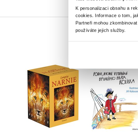
K personalizaci obsahu a re
cookies.
Informace o tom, ja
Partneři mohou zkombinovat t
používáte jejich služby.
Podivuhodné vypráv
NARNIE – komplet
bývalého piráta
1.-7.díl – box
Kolíska
C. S. Lewis
Václav Čtvrtek
Do košíku
Do košíku