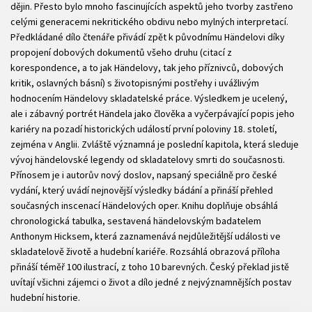
dějin. Přesto bylo mnoho fascinujících aspektů jeho tvorby zastřeno
celými generacemi nekritického obdivu nebo mylných interpretací.
Předkládané dílo čtenáře přivádí zpět k původnímu Händelovi díky
propojení dobových dokumentů všeho druhu (citací z
korespondence, a to jak Händelovy, tak jeho příznivců, dobových
kritik, oslavných básní) s životopisnými postřehy i uvážlivým
hodnocením Händelovy skladatelské práce. Výsledkem je ucelený,
ale i zábavný portrét Händela jako člověka a vyčerpávající popis jeho
kariéry na pozadí historických událostí první poloviny 18. století,
zejména v Anglii. Zvláště významná je poslední kapitola, která sleduje
vývoj händelovské legendy od skladatelovy smrti do současnosti.
Přínosem je i autorův nový doslov, napsaný speciálně pro české
vydání, který uvádí nejnovější výsledky bádání a přináší přehled
současných inscenací Händelových oper. Knihu doplňuje obsáhlá
chronologická tabulka, sestavená händelovským badatelem
Anthonym Hicksem, která zaznamenává nejdůležitější události ve
skladatelově životě a hudební kariéře. Rozsáhlá obrazová příloha
přináší téměř 100 ilustrací, z toho 10 barevných. Český překlad jistě
uvítají všichni zájemci o život a dílo jedné z nejvýznamnějších postav
hudební historie.