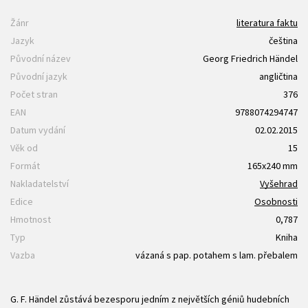
Žánr
literatura faktu
Jazyk
čeština
Původní název
Georg Friedrich Händel
Původní jazyk
angličtina
Počet stran
376
EAN
9788074294747
Datum vydání
02.02.2015
Věk od
15
Formát
165x240 mm
Nakladatelství
Vyšehrad
Edice
Osobnosti
Hmotnost
0,787
Typ
Kniha
Vazba
vázaná s pap. potahem s lam. přebalem
G. F. Händel zůstává bezesporu jedním z největších géniů hudebních