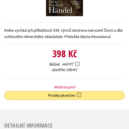
Young adult (SK)
Zahraniční literatura
Zdraví a životní styl
Všechny tituly
Kniha vychází při příležitosti 330. výročí mistrova narození Život a dílo
světového německého skladatele. Přeložila Vlasta Hesounová
398 Kč
498 Kč
Běžně
ušetříte 100 Kč
Nedostupné
Prodej ukončen
DETAILNÍ INFORMACE