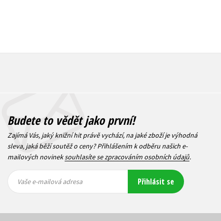
Budete to vědět jako první!
Zajímá Vás, jaký knižní hit právě vychází, na jaké zboží je výhodná
sleva, jaká běží soutěž o ceny? Přihlášením k odběru našich e-
mailových novinek
souhlasíte se zpracováním osobních údajů
.
Vaše e-
Vaše e-
Přihlásit se
mailová
mailová
Vaše e-mailová adresa
adresa
adresa