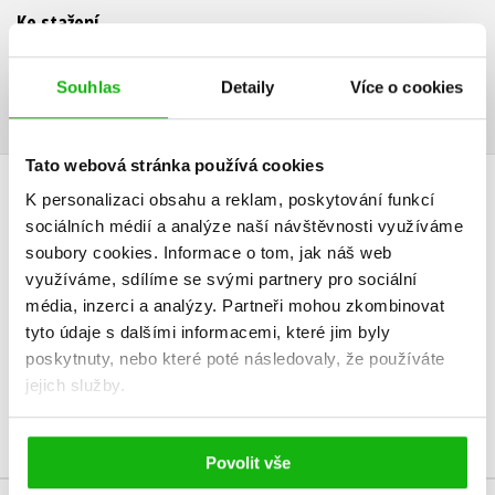
Ke stažení
Ukázka.pdf
PDF
Souhlas
Detaily
Více o cookies
Tato webová stránka používá cookies
K personalizaci obsahu a reklam, poskytování funkcí
HODNOCENÍ ČTENÁŘŮ
sociálních médií a analýze naší návštěvnosti využíváme
soubory cookies.
Informace o tom, jak náš web
V současné době nejsou vytvořena žádná uživatelská hodnocení.
využíváme, sdílíme se svými partnery pro sociální
média, inzerci a analýzy.
Partneři mohou zkombinovat
Vaše hodnocení
tyto údaje s dalšími informacemi, které jim byly
poskytnuty, nebo které poté následovaly, že používáte
Uživatelskou recenzi mohou vkládat pouze registrovaní uživatelé
jejich služby.
Přihlásit
Povolit vše