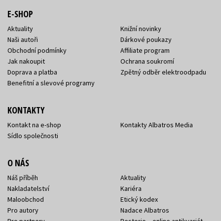
E-SHOP
Aktuality
Knižní novinky
Naši autoři
Dárkové poukazy
Obchodní podmínky
Affiliate program
Jak nakoupit
Ochrana soukromí
Doprava a platba
Zpětný odběr elektroodpadu
Benefitní a slevové programy
KONTAKTY
Kontakt na e-shop
Kontakty Albatros Media
Sídlo společnosti
O NÁS
Náš příběh
Aktuality
Nakladatelství
Kariéra
Maloobchod
Etický kodex
Pro autory
Nadace Albatros
Pro partnery
Restorio – online antikvariát