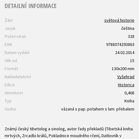
DETAILNÍ INFORMACE
Žánr
světová historie
Jazyk
čeština
Počet stran
328
EAN
9788074293863
Datum vydání
24.02.2014
Věk od
15
Formát
130x200 mm
Nakladatelství
Vyšehrad
Edice
Historica
Hmotnost
0,468
Typ
Kniha
Vazba
vázaná s pap. potahem s lam. přebalem
Známý český tibetolog a sinolog, autor řady překladů (Tibetská kniha
mrtvých, Zrcadlo králů, Pokladnice moudrého rčení, Datlovník v