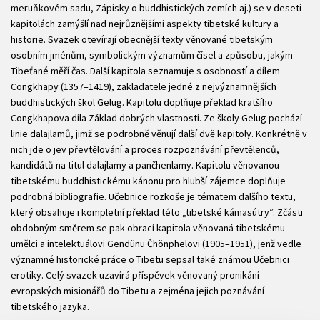
meruňkovém sadu, Zápisky o buddhistických zemích aj.) se v deseti
kapitolách zamýšlí nad nejrůznějšími aspekty tibetské kultury a
historie. Svazek otevírají obecnější texty věnované tibetským
osobním jménům, symbolickým významům čísel a způsobu, jakým
Tibeťané měří čas. Další kapitola seznamuje s osobností a dílem
Congkhapy (1357–1419), zakladatele jedné z nejvýznamnějších
buddhistických škol Gelug. Kapitolu doplňuje překlad kratšího
Congkhapova díla Základ dobrých vlastností. Ze školy Gelug pochází
linie dalajlamů, jimž se podrobně věnují další dvě kapitoly. Konkrétně v
nich jde o jev převtělování a proces rozpoznávání převtělenců,
kandidátů na titul dalajlamy a pančhenlamy. Kapitolu věnovanou
tibetskému buddhistickému kánonu pro hlubší zájemce doplňuje
podrobná bibliografie. Učebnice rozkoše je tématem dalšího textu,
který obsahuje i kompletní překlad této „tibetské kámasútry“. Zčásti
obdobným směrem se pak obrací kapitola věnovaná tibetskému
umělci a intelektuálovi Gendünu Čhönphelovi (1905–1951), jenž vedle
významné historické práce o Tibetu sepsal také známou Učebnici
erotiky. Celý svazek uzavírá příspěvek věnovaný pronikání
evropských misionářů do Tibetu a zejména jejich poznávání
tibetského jazyka.