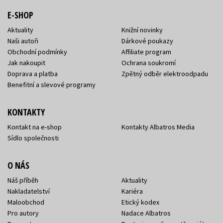
E-SHOP
Aktuality
Knižní novinky
Naši autoři
Dárkové poukazy
Obchodní podmínky
Affiliate program
Jak nakoupit
Ochrana soukromí
Doprava a platba
Zpětný odběr elektroodpadu
Benefitní a slevové programy
KONTAKTY
Kontakt na e-shop
Kontakty Albatros Media
Sídlo společnosti
O NÁS
Náš příběh
Aktuality
Nakladatelství
Kariéra
Maloobchod
Etický kodex
Pro autory
Nadace Albatros