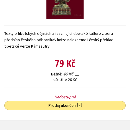
Young adult (SK)
Zahraniční literatura
Zdraví a životní styl
Všechny tituly
Texty o tibetských dějinách a fascinující tibetské kultuře z pera
předního českého odborníkaV knize nalezneme i český překlad
tibetské verze Kámasútry
79 Kč
99 Kč
Běžně
ušetříte 20 Kč
Nedostupné
Prodej ukončen