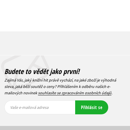
Budete to vědět jako první!
Zajímá Vás, jaký knižní hit právě vychází, na jaké zboží je výhodná
sleva, jaká běží soutěž o ceny? Přihlášením k odběru našich e-
mailových novinek
souhlasíte se zpracováním osobních údajů
.
Vaše e-
Vaše e-
Přihlásit se
mailová
mailová
Vaše e-mailová adresa
adresa
adresa