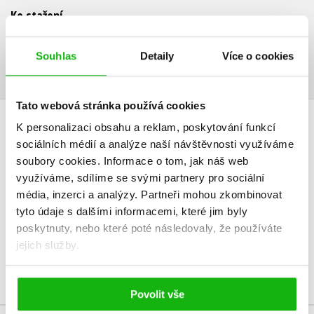
Ke stažení
Ukázka.pdf
PDF
Souhlas
Detaily
Více o cookies
Tato webová stránka používá cookies
K personalizaci obsahu a reklam, poskytování funkcí
HODNOCENÍ ČTENÁŘŮ
sociálních médií a analýze naší návštěvnosti využíváme
soubory cookies.
Informace o tom, jak náš web
V současné době nejsou vytvořena žádná uživatelská hodnocení.
využíváme, sdílíme se svými partnery pro sociální
média, inzerci a analýzy.
Partneři mohou zkombinovat
Vaše hodnocení
tyto údaje s dalšími informacemi, které jim byly
poskytnuty, nebo které poté následovaly, že používáte
Uživatelskou recenzi mohou vkládat pouze registrovaní uživatelé
jejich služby.
Přihlásit
Povolit vše