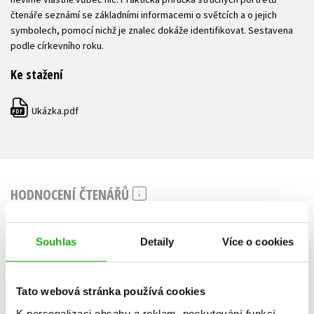
čtenáře seznámí se základními informacemi o světcích a o jejich
symbolech, pomocí nichž je znalec dokáže identifikovat. Sestavena
podle církevního roku.
Ke stažení
Ukázka.pdf
PDF
HODNOCENÍ ČTENÁŘŮ
V současné době nejsou vytvořena žádná uživatelská hodnocení.
Souhlas
Detaily
Více o cookies
Vaše hodnocení
Uživatelskou recenzi mohou vkládat pouze registrovaní uživatelé
Tato webová stránka používá cookies
K personalizaci obsahu a reklam, poskytování funkcí