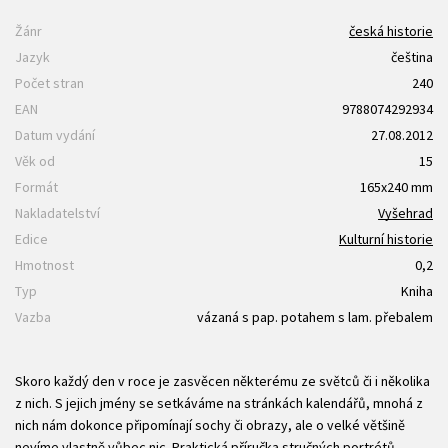
Žánr
česká historie
Jazyk
čeština
Počet stran
240
EAN
9788074292934
Datum vydání
27.08.2012
Věk od
15
Formát
165x240 mm
Nakladatelství
Vyšehrad
Edice
Kulturní historie
Hmotnost
0,2
Typ
Kniha
Vazba
vázaná s pap. potahem s lam. přebalem
Skoro každý den v roce je zasvěcen některému ze světců či i několika
z nich. S jejich jmény se setkáváme na stránkách kalendářů, mnohá z
nich nám dokonce připomínají sochy či obrazy, ale o velké většině
nevíme vlastně vůbec nic. Praktická příručka stručných portrétů