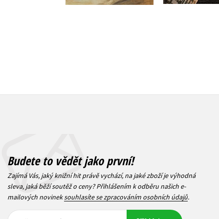
359 Kč
449 Kč
Budete to vědět jako první!
Zajímá Vás, jaký knižní hit právě vychází, na jaké zboží je výhodná
sleva, jaká běží soutěž o ceny? Přihlášením k odběru našich e-
mailových novinek
souhlasíte se zpracováním osobních údajů
.
Vaše e-
Vaše e-