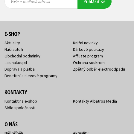
Přihlásit se
mailová
mailová
Vaše e-mailová adresa
adresa
adresa
E-SHOP
Aktuality
Knižní novinky
Naši autoři
Dárkové poukazy
Obchodní podmínky
Affiliate program
Jak nakoupit
Ochrana soukromí
Doprava a platba
Zpětný odběr elektroodpadu
Benefitní a slevové programy
KONTAKTY
Kontakt na e-shop
Kontakty Albatros Media
Sídlo společnosti
O NÁS
Náš příběh
Aktuality