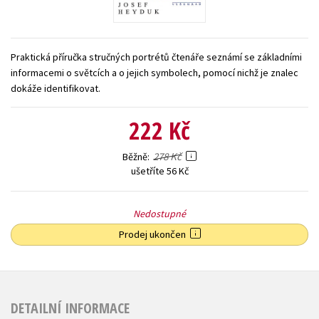
Young adult (SK)
Zahraniční literatura
Zdraví a životní styl
Všechny tituly
Praktická příručka stručných portrétů čtenáře seznámí se základními
informacemi o světcích a o jejich symbolech, pomocí nichž je znalec
dokáže identifikovat.
222 Kč
278 Kč
Běžně
ušetříte 56 Kč
Nedostupné
Prodej ukončen
DETAILNÍ INFORMACE