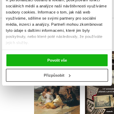
Přihlásit
sociálních médií a analýze naší návštěvnosti využíváme
soubory cookies.
Informace o tom, jak náš web
využíváme, sdílíme se svými partnery pro sociální
média, inzerci a analýzy.
Partneři mohou zkombinovat
MOHLO BY VÁS TAKÉ ZAJÍMAT
tyto údaje s dalšími informacemi, které jim byly
poskytnuty, nebo které poté následovaly, že používáte
jejich služby.
Kronika jednoho
Hříšné Bře
Povolit vše
šílenství
Petr Om
Jaroslav Čechura
Přizpůsobit
Do košík
Do košíku
319 Kč
3