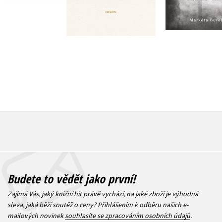
159 Kč
1
183 Kč
229 Kč
Budete to vědět jako první!
Zajímá Vás, jaký knižní hit právě vychází, na jaké zboží je výhodná
sleva, jaká běží soutěž o ceny? Přihlášením k odběru našich e-
mailových novinek
souhlasíte se zpracováním osobních údajů
.