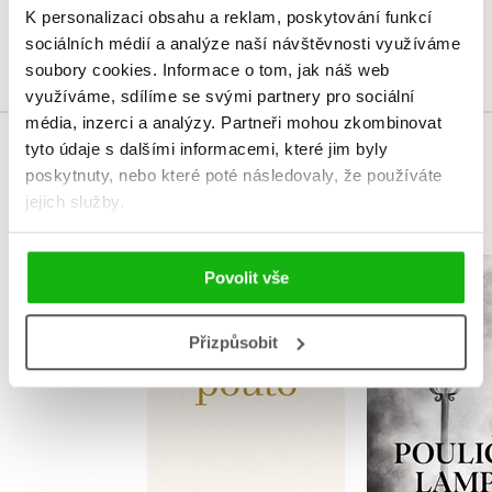
K personalizaci obsahu a reklam, poskytování funkcí
Přihlásit
sociálních médií a analýze naší návštěvnosti využíváme
soubory cookies.
Informace o tom, jak náš web
využíváme, sdílíme se svými partnery pro sociální
média, inzerci a analýzy.
Partneři mohou zkombinovat
tyto údaje s dalšími informacemi, které jim byly
MOHLO BY VÁS TAKÉ ZAJÍMAT
poskytnuty, nebo které poté následovaly, že používáte
jejich služby.
Povolit vše
Tiché pouto
Pouliční
Dita Šperková
Markéta B
Přizpůsobit
Szapanosová
Do košík
Do košíku