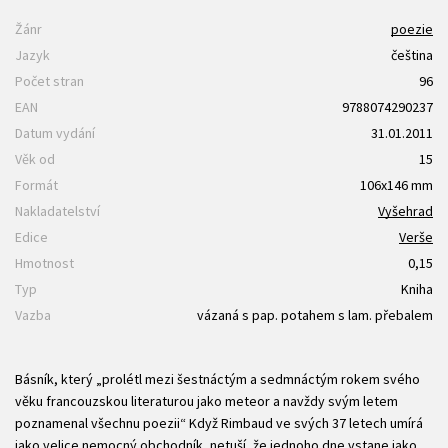
Žánr
poezie
Jazyk
čeština
Počet stran
96
EAN
9788074290237
Datum vydání
31.01.2011
Věk od
15
Formát
106x146 mm
Nakladatelství
Vyšehrad
Edice
Verše
Hmotnost
0,15
Typ
Kniha
Vazba
vázaná s pap. potahem s lam. přebalem
Básník, který „prolétl mezi šestnáctým a sedmnáctým rokem svého
věku francouzskou literaturou jako meteor a navždy svým letem
poznamenal všechnu poezii“ Když Rimbaud ve svých 37 letech umírá
jako velice nemocný obchodník, netuší, že jednoho dne vstane jako