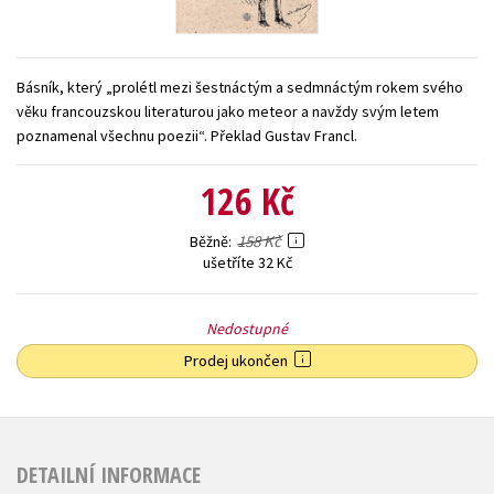
Young adult (SK)
Zahraniční literatura
Zdraví a životní styl
Všechny tituly
Básník, který „prolétl mezi šestnáctým a sedmnáctým rokem svého
věku francouzskou literaturou jako meteor a navždy svým letem
poznamenal všechnu poezii“. Překlad Gustav Francl.
126 Kč
158 Kč
Běžně
ušetříte 32 Kč
Nedostupné
Prodej ukončen
DETAILNÍ INFORMACE