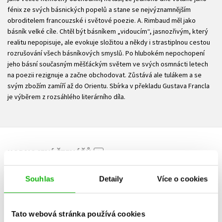
fénix ze svých básnických popelů a stane se nejvýznamnějším
obroditelem francouzské i světové poezie. A. Rimbaud měl jako
básník velké cíle. Chtěl být básníkem „vidoucím“, jasnozřivým, který
realitu nepopisuje, ale evokuje složitou a někdy i strastiplnou cestou
rozrušování všech básníkových smyslů. Po hlubokém nepochopení
jeho básní současným měšťáckým světem ve svých osmnácti letech
na poezii rezignuje a začne obchodovat. Zůstává ale tulákem a se
svým zbožím zamíří až do Orientu. Sbírka v překladu Gustava Francla
je výběrem z rozsáhlého literárního díla.
HODNOCENÍ ČTENÁŘŮ
V současné době nejsou vytvořena žádná uživatelská hodnocení.
Souhlas
Detaily
Více o cookies
Vaše hodnocení
Tato webová stránka používá cookies
Uživatelskou recenzi mohou vkládat pouze registrovaní uživatelé