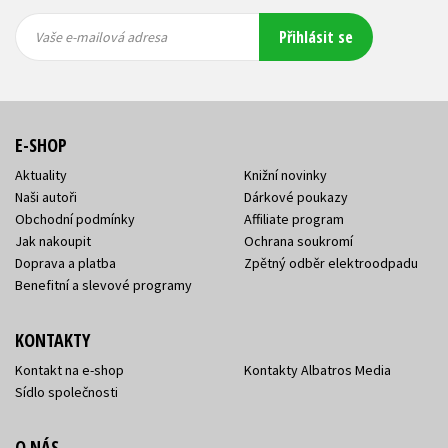
Vaše e-
Vaše e-
Přihlásit se
mailová
mailová
Vaše e-mailová adresa
adresa
adresa
E-SHOP
Aktuality
Knižní novinky
Naši autoři
Dárkové poukazy
Obchodní podmínky
Affiliate program
Jak nakoupit
Ochrana soukromí
Doprava a platba
Zpětný odběr elektroodpadu
Benefitní a slevové programy
KONTAKTY
Kontakt na e-shop
Kontakty Albatros Media
Sídlo společnosti
O NÁS