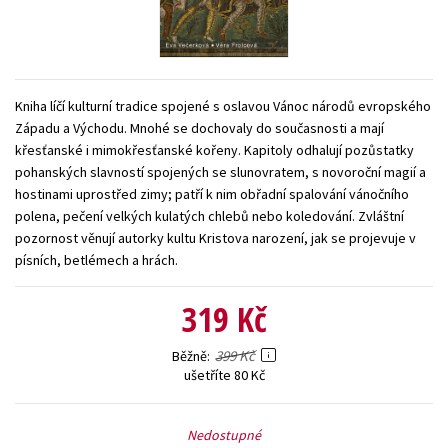
Young adult (SK)
Zahraniční literatura
Zdraví a životní styl
Všechny tituly
Kniha líčí kulturní tradice spojené s oslavou Vánoc národů evropského
Západu a Východu. Mnohé se dochovaly do současnosti a mají
křesťanské i mimokřesťanské kořeny. Kapitoly odhalují pozůstatky
pohanských slavností spojených se slunovratem, s novoroční magií a
hostinami uprostřed zimy; patří k nim obřadní spalování vánočního
polena, pečení velkých kulatých chlebů nebo koledování. Zvláštní
pozornost věnují autorky kultu Kristova narození, jak se projevuje v
písních, betlémech a hrách.
319 Kč
399 Kč
Běžně
ušetříte 80 Kč
Nedostupné