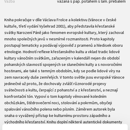
Vazba
vázaná s pap. potahem s lam. přebalem
Kniha pokračuje v díle Václava Frolce a kolektivu (Vánoce v české
kultuře, třetí vydání Vyšehrad 2001), aby představila křesťanské
svátky Narození Páně jako fenomen evropské kultury, který zachoval
mnoho společných jevů v nesmírné rozmanitosti. Proto kapitoly
postupují tematicky a podávají výpověď z pramenů a hledisek oboru
etnologie. Hodnotí reflexe křesťanského kultu a vklad tradic lidové
kultury vánočním svátkům, zařazeným v kalendáři nejen do období
pohanských slavností spojených se slunečními kulty a s novoročními
hostinami, ale také s temným obdobím, kdy se podle lidové víry na
zem navracely duše zemřelých. V tomto světle jsou evropské Vánoce
jedinečné už proto, že dochovaly zvlášť různorodé projevy
svátečnosti a kultu, čerpající z pohanství a z křesťanství, a neznají
konfrontační tón. Vypoví o tom kapitoly věnované koledním
obchůzkám, štědrovečerní noci, stolování a pokrmům, obyčeji
spalování vánočního polena nebo písním. Záměrem autorek byla
snaha o vyvážený přístup ke kulturnímu prostoru západního a
východního křesťanství. Knihu doplní některé autentické dokumenty
(fotografie, ukázky písní).