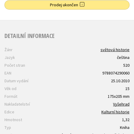
Prodej ukončen
DETAILNÍ INFORMACE
Žánr
světová historie
Jazyk
čeština
Počet stran
520
EAN
9788074290060
Datum vydání
25.10.2010
Věk od
15
Formát
175x205 mm
Nakladatelství
Vyšehrad
Edice
Kulturní historie
Hmotnost
1,32
Typ
Kniha