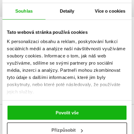
Souhlas
Detaily
Více o cookies
HODNOCENÍ ČTENÁŘŮ
Tato webová stránka používá cookies
K personalizaci obsahu a reklam, poskytování funkcí
V současné době nejsou vytvořena žádná uživatelská hodnocení.
sociálních médií a analýze naší návštěvnosti využíváme
soubory cookies.
Informace o tom, jak náš web
Vaše hodnocení
využíváme, sdílíme se svými partnery pro sociální
média, inzerci a analýzy.
Partneři mohou zkombinovat
Uživatelskou recenzi mohou vkládat pouze registrovaní uživatelé
tyto údaje s dalšími informacemi, které jim byly
poskytnuty, nebo které poté následovaly, že používáte
Přihlásit
jejich služby.
Povolit vše
MOHLO BY VÁS TAKÉ ZAJÍMAT
Přizpůsobit