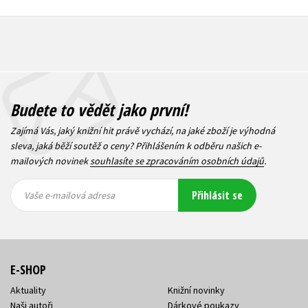
Budete to vědět jako první!
Zajímá Vás, jaký knižní hit právě vychází, na jaké zboží je výhodná
sleva, jaká běží soutěž o ceny? Přihlášením k odběru našich e-
mailových novinek
souhlasíte se zpracováním osobních údajů
.
Vaše e-
Vaše e-
Přihlásit se
mailová
mailová
Vaše e-mailová adresa
adresa
adresa
E-SHOP
Aktuality
Knižní novinky
Naši autoři
Dárkové poukazy