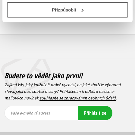
Přizpůsobit
Budete to vědět jako první!
Zajímá Vás, jaký knižní hit právě vychází, na jaké zboží je výhodná
sleva, jaká běží soutěž o ceny? Přihlášením k odběru našich e-
mailových novinek
souhlasíte se zpracováním osobních údajů
.
Vaše e-
Vaše e-
Přihlásit se
mailová
mailová
Vaše e-mailová adresa
adresa
adresa