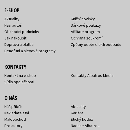
E-SHOP
Aktuality
Knižní novinky
Naši autoři
Dárkové poukazy
Obchodní podmínky
Affiliate program
Jak nakoupit
Ochrana soukromí
Doprava a platba
Zpětný odběr elektroodpadu
Benefitní a slevové programy
KONTAKTY
Kontakt na e-shop
Kontakty Albatros Media
Sídlo společnosti
O NÁS
Náš příběh
Aktuality
Nakladatelství
Kariéra
Maloobchod
Etický kodex
Pro autory
Nadace Albatros