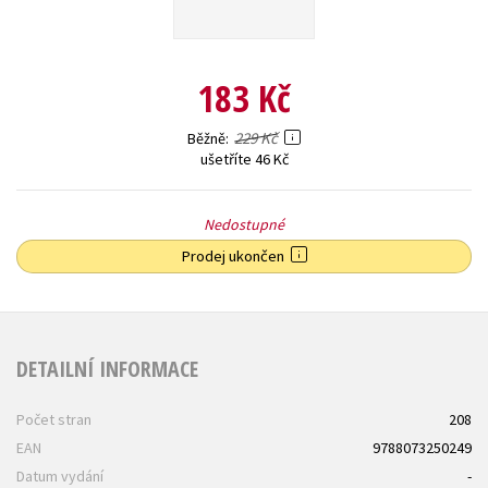
Young adult (SK)
Zahraniční literatura
Zdraví a životní styl
Všechny tituly
183 Kč
229 Kč
Běžně
ušetříte 46 Kč
Nedostupné
Prodej ukončen
DETAILNÍ INFORMACE
Počet stran
208
EAN
9788073250249
Datum vydání
-