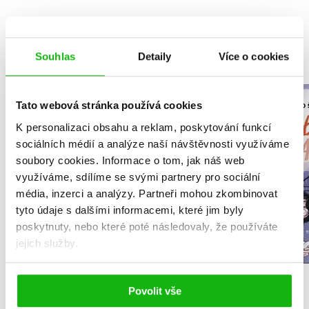
MOHLO BY VÁS TAKÉ ZAJÍMAT
Souhlas
Detaily
Více o cookies
NARNIE – komplet
Tato webová stránka používá cookies
Útulek 
1.-7.díl – box
K personalizaci obsahu a reklam, poskytování funkcí
Petr Hugo
C. S. Lewis
sociálních médií a analýze naší návštěvnosti využíváme
soubory cookies.
Informace o tom, jak náš web
využíváme, sdílíme se svými partnery pro sociální
média, inzerci a analýzy.
Partneři mohou zkombinovat
tyto údaje s dalšími informacemi, které jim byly
Do košík
poskytnuty, nebo které poté následovaly, že používáte
Do košíku
279 Kč
jejich služby.
3
1 832 Kč
2 290 Kč
Povolit vše