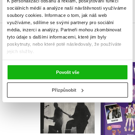
K personalizaci obsahu a reklam, poskytování funkcí
Přihlásit
sociálních médií a analýze naší návštěvnosti využíváme
soubory cookies.
Informace o tom, jak náš web
využíváme, sdílíme se svými partnery pro sociální
média, inzerci a analýzy.
Partneři mohou zkombinovat
tyto údaje s dalšími informacemi, které jim byly
MOHLO BY VÁS TAKÉ ZAJÍMAT
poskytnuty, nebo které poté následovaly, že používáte
jejich služby.
K-pop: Kn
Zkouška sirén
Povolit vše
fanou
Přemysl Rut
Delphin B
Přizpůsobit
Do košíku
Do košík
439 Kč
549 Kč