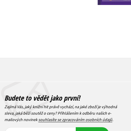
215 Kč
2
Budete to vědět jako první!
Zajímá Vás, jaký knižní hit právě vychází, na jaké zboží je výhodná
sleva, jaká běží soutěž o ceny? Přihlášením k odběru našich e-
mailových novinek
souhlasíte se zpracováním osobních údajů
.
Vaše e-
Vaše e-