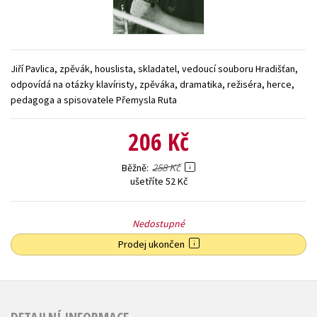
Young adult (SK)
Zahraniční literatura
Zdraví a životní styl
Všechny tituly
Jiří Pavlica, zpěvák, houslista, skladatel, vedoucí souboru Hradišťan,
odpovídá na otázky klavíristy, zpěváka, dramatika, režiséra, herce,
pedagoga a spisovatele Přemysla Ruta
206 Kč
258 Kč
Běžně
ušetříte 52 Kč
Nedostupné
Prodej ukončen