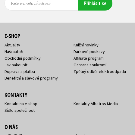
Přihlásit se
mailová
mailová
Vaše e-mailová adresa
adresa
adresa
E-SHOP
Aktuality
Knižní novinky
Naši autoři
Dárkové poukazy
Obchodní podmínky
Affiliate program
Jak nakoupit
Ochrana soukromí
Doprava a platba
Zpětný odběr elektroodpadu
Benefitní a slevové programy
KONTAKTY
Kontakt na e-shop
Kontakty Albatros Media
Sídlo společnosti
O NÁS