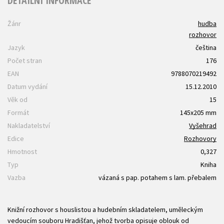
DETAILNÍ INFORMACE
Žánr
hudba
rozhovor
Jazyk
čeština
Počet stran
176
EAN
9788070219492
Datum vydání
15.12.2010
Věk od
15
Formát
145x205 mm
Nakladatelství
Vyšehrad
Edice
Rozhovory
Hmotnost
0,327
Typ
Kniha
Vazba
vázaná s pap. potahem s lam. přebalem
Knižní rozhovor s houslistou a hudebním skladatelem, uměleckým
vedoucím souboru Hradišťan, jehož tvorba opisuje oblouk od