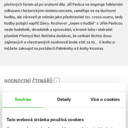
písňových forem až po oratorní díla. Jiří Pavlica se inspiruje folklorním
odkazem i historickými reminiscencemi, zaměřuje se na duchovní
hudbu, ale zároveň je vnímán jako představitel tzv. cross-overu, tedy
hudby putující napříč žánry. Rozhovor „nejen o hudbě“ s Jiřím Pavlicou
vede hudebník, divadelník a spisovatel, a kromě toho i sběratel
písniček Přemysl Rut. Netřeba dodávat, že setkání těchto dvou
zajímavých a všestranných osobností bude stát za to… E-knihu si
můžete zakoupit na portálech Palmknihy a E-knihy Kosmas
HODNOCENÍ ČTENÁŘŮ
V současné době nejsou vytvořena žádná uživatelská hodnocení.
Souhlas
Detaily
Více o cookies
Vaše hodnocení
Uživatelskou recenzi mohou vkládat pouze registrovaní uživatelé
Tato webová stránka používá cookies