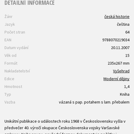
DETAILNÍ INFORMACE
Žánr
česká historie
Jazyk
čeština
Počet stran
64
EAN
9788070219034
Datum vydání
20.11.2007
Věk od
15
Formát
235x267 mm
Nakladatelství
Vyšehrad
Edice
Moderní dějiny
Hmotnost
1,4
Typ
Kniha
Vazba
vázaná s pap. potahem s lam. přebalem
Unikátní publikace o událostech roku 1968 v Československu vyšla v
předvečer 40. výročí okupace Československa vojsky Varšavské