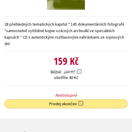
Young adult (SK)
Zahraniční literatura
Zdraví a životní styl
Všechny tituly
28 přehledných tematických kapitol * 145 dokumentárních fotografií
*samostatně vytištěné kopie vzácných archiválií ve speciálních
kapsách * CD s autentickými rozhlasovými nahrávkami ze srpnových
dní
159 Kč
199 Kč
Běžně
ušetříte 40 Kč
Nedostupné
Prodej ukončen