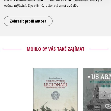
našich dějinách
. Žije v Brně, je ženatý a má dvě děti.
Zobrazit profil autora
MOHLO BY VÁS TAKÉ ZAJÍMAT
Českoslovenští
US Arm
legionáři za 1.
Českosloven
světové války
František
František Emmert