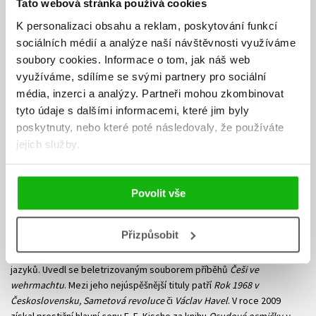
Tato webová stránka používá cookies
K personalizaci obsahu a reklam, poskytování funkcí
sociálních médií a analýze naší návštěvnosti využíváme
soubory cookies.
Informace o tom, jak náš web
využíváme, sdílíme se svými partnery pro sociální
média, inzerci a analýzy.
Partneři mohou zkombinovat
tyto údaje s dalšími informacemi, které jim byly
poskytnuty, nebo které poté následovaly, že používáte
jejich služby.
František Emmert
Povolit vše
František Emmert je uznávaný a oceňovaný autor literatury faktu. Ve
Přizpůsobit
svém díle se věnuje především českým dějinám dvacátého století.
Některé jeho tituly byly vydány opakovaně nebo přeloženy do cizích
jazyků. Uvedl se beletrizovaným souborem příběhů
Češi ve
wehrmachtu
. Mezi jeho nejúspěšnější tituly patří
Rok 1968 v
Československu, Sametová revoluce
či
Václav Havel
. V roce 2009
získal prestižní hlavní cenu E. E. Kische za knihu
Osudové osmičky v