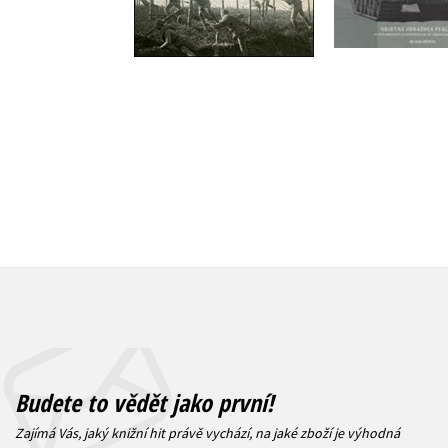
Do košík
Do košíku
319 Kč
3
399 Kč
499 Kč
Budete to vědět jako první!
Zajímá Vás, jaký knižní hit právě vychází, na jaké zboží je výhodná