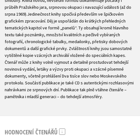
smlouvy. Kniha novou, nevšední formou dokumentuje počátky i
průběh Pražského jara, srpnovou okupaci i navazující události (až do
srpna 1969).Jedinečnost knihy spočívá především ve špičkovém
grafickém zpracování. Děj je uspořádán do krátkých přehledných
tematických kapitol ve formě „panelů“. Ty obsahují kromě hlavního
textu také poznámky, množství kvalitních a pečlivě vybíraných
fotografií, chronologické tabulky, medailonky, přetisky dobových
dokumentů a další grafické prvky. Zvláštností knihy jsou samostatně
vytištěné kopie vzácných archiválií vložené do speciálních kapes.
Čtenář může z knihy volně vyjmout a detailně prostudovat tehdejší
novinová vydání, letáky a výzvy proti okupaci a vzácné písemné
dokumenty, včetně prohlášení Dva tisíce slov nebo Moskevského
protokolu. Součástí publikace je také CD s autentickými rozhlasovými
nahrávkami ze srpnových dní. Publikace tak plně vtáhne čtenáře –
pamětníka i mladší generaci – do tehdejší atmosféry.
HODNOCENÍ ČTENÁŘŮ