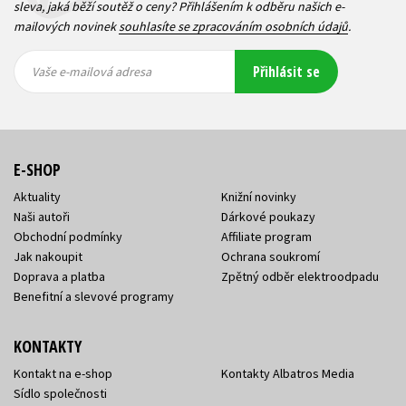
sleva, jaká běží soutěž o ceny? Přihlášením k odběru našich e-
mailových novinek
souhlasíte se zpracováním osobních údajů
.
Vaše e-
Vaše e-
Přihlásit se
mailová
mailová
Vaše e-mailová adresa
adresa
adresa
E-SHOP
Aktuality
Knižní novinky
Naši autoři
Dárkové poukazy
Obchodní podmínky
Affiliate program
Jak nakoupit
Ochrana soukromí
Doprava a platba
Zpětný odběr elektroodpadu
Benefitní a slevové programy
KONTAKTY
Kontakt na e-shop
Kontakty Albatros Media
Sídlo společnosti