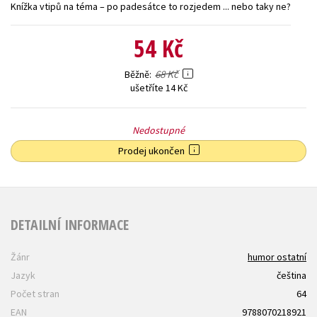
Knížka vtipů na téma – po padesátce to rozjedem ... nebo taky ne?
Young adult (SK)
Zahraniční literatura
Zdraví a životní styl
54 Kč
Všechny tituly
68 Kč
Běžně
ušetříte 14 Kč
Nedostupné
Prodej ukončen
DETAILNÍ INFORMACE
Žánr
humor ostatní
Jazyk
čeština
Počet stran
64
EAN
9788070218921