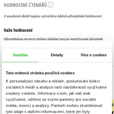
HODNOCENÍ ČTENÁŘŮ
V současné době nejsou vytvořena žádná uživatelská hodnocení.
Vaše hodnocení
Uživatelskou recenzi mohou vkládat pouze registrovaní uživatelé
Přihlásit
Souhlas
Detaily
Více o cookies
Tato webová stránka používá cookies
MOHLO BY VÁS TAKÉ ZAJÍMAT
K personalizaci obsahu a reklam, poskytování funkcí
sociálních médií a analýze naší návštěvnosti využíváme
soubory cookies.
Informace o tom, jak náš web
využíváme, sdílíme se svými partnery pro sociální
Heřmanova
Jsou i dale
média, inzerci a analýzy.
Partneři mohou zkombinovat
kuchařka
matky n
tyto údaje s dalšími informacemi, které jim byly