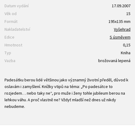
Datum vydání
17.09.2007
Věk od
15
Formát
195x135 mm
Nakladatelství
Vyšehrad
Edice
S úsměvem
Hmotnost
0,15
Typ
Kniha
Vazba
brožovaná lepená
Padesátku berou lidé většinou jako významný životní předěl, důvod k
oslavám i zamyšlení. Knížky vtipů na téma: „Po padesátce to
rozjedem… nebo taky ne“, pro muže i ženy tohle jubileum berou na
lehkou váhu. A proč vlastně ne? Vždyť mladší než dnes už nikdy
nebudeme.