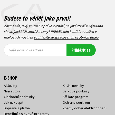
Budete to vědět jako první!
Zajímá Vás, jaký knižní hit právě vychází, na jaké zboží je výhodná
sleva, jaká běží soutěž o ceny? Přihlášením k odběru našich e-
mailových novinek
souhlasíte se zpracováním osobních údajů
.
Vaše e-
Vaše e-
Přihlásit se
mailová
mailová
Vaše e-mailová adresa
adresa
adresa
E-SHOP
Aktuality
Knižní novinky
Naši autoři
Dárkové poukazy
Obchodní podmínky
Affiliate program
Jak nakoupit
Ochrana soukromí
Doprava a platba
Zpětný odběr elektroodpadu
Benefitní a slevové programy