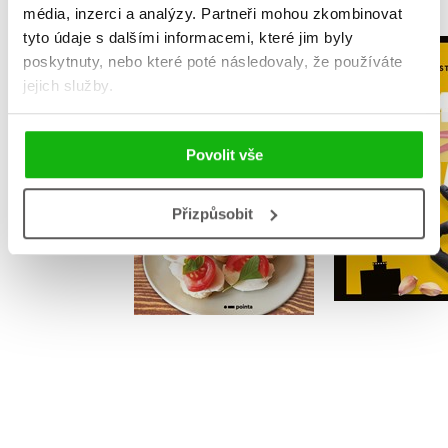
média, inzerci a analýzy.
Partneři mohou zkombinovat
tyto údaje s dalšími informacemi, které jim byly
Heřma
poskytnuty, nebo které poté následovaly, že používáte
S Kikinou v kuchyni
kucha
jejich služby.
Kristýna Kolenčíková
Ostravsky G
Povolit vše
Přizpůsobit
Do košíku
Do košík
223 Kč
279 Kč
359 Kč
4