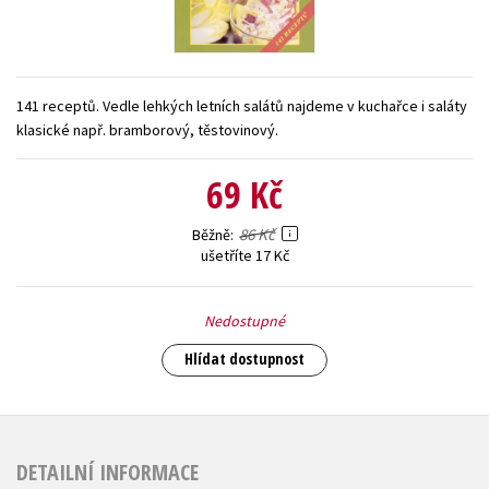
Young adult (SK)
Zahraniční literatura
Zdraví a životní styl
Všechny tituly
141 receptů. Vedle lehkých letních salátů najdeme v kuchařce i saláty
klasické např. bramborový, těstovinový.
69 Kč
86 Kč
Běžně
ušetříte 17 Kč
Nedostupné
Hlídat dostupnost
DETAILNÍ INFORMACE