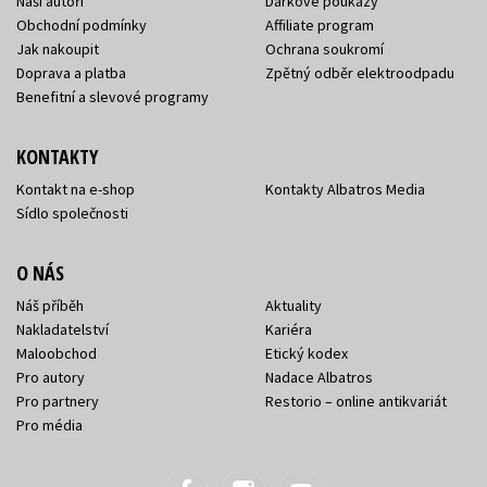
Naši autoři
Dárkové poukazy
Obchodní podmínky
Affiliate program
Jak nakoupit
Ochrana soukromí
Doprava a platba
Zpětný odběr elektroodpadu
Benefitní a slevové programy
KONTAKTY
Kontakt na e-shop
Kontakty Albatros Media
Sídlo společnosti
O NÁS
Náš příběh
Aktuality
Nakladatelství
Kariéra
Maloobchod
Etický kodex
Pro autory
Nadace Albatros
Pro partnery
Restorio – online antikvariát
Pro média