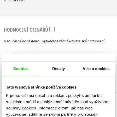
HODNOCENÍ ČTENÁŘŮ
V současné době nejsou vytvořena žádná uživatelská hodnocení.
Vaše hodnocení
Uživatelskou recenzi mohou vkládat pouze registrovaní uživatelé
Souhlas
Detaily
Více o cookies
Přihlásit
Tato webová stránka používá cookies
K personalizaci obsahu a reklam, poskytování funkcí
sociálních médií a analýze naší návštěvnosti využíváme
MOHLO BY VÁS TAKÉ ZAJÍMAT
soubory cookies.
Informace o tom, jak náš web
využíváme, sdílíme se svými partnery pro sociální