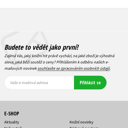
Budete to vědět jako první!
Zajímá Vás, jaký knižní hit právě vychází, na jaké zboží je výhodná
sleva, jaká běží soutěž o ceny? Přihlášením k odběru našich e-
mailových novinek
souhlasíte se zpracováním osobních údajů
.
Vaše e-
Vaše e-
Přihlásit se
mailová
mailová
Vaše e-mailová adresa
adresa
adresa
E-SHOP
Aktuality
Knižní novinky