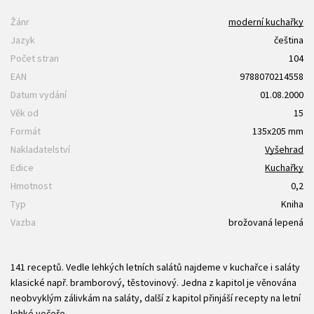
Žánr
moderní kuchařky
Jazyk
čeština
Počet stran
104
EAN
9788070214558
Datum vydání
01.08.2000
Věk od
15
Formát
135x205 mm
Nakladatelství
Vyšehrad
Edice
Kuchařky
Hmotnost
0,2
Typ
Kniha
Vazba
brožovaná lepená
141 receptů. Vedle lehkých letních salátů najdeme v kuchařce i saláty
klasické např. bramborový, těstovinový. Jedna z kapitol je věnována
neobvyklým zálivkám na saláty, další z kapitol přinjáší recepty na letní
lehké večeře.