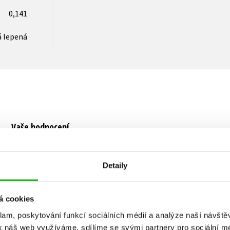
0,141
 lepená
Vaše hodnocení
Uživatelskou recenzi mohou vkládat pouze registrovaní uživat
Detaily
Přihlásit
á cookies
klam, poskytování funkcí sociálních médií a analýze naší návšt
k náš web využíváme, sdílíme se svými partnery pro sociální méd