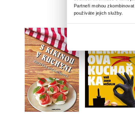
Partneři mohou zkombinovat t
používáte jejich služby.
Heřmanova kuchař
S Kikinou v kuchyni
Ostravsky Gastrošef
Kristýna Kolenčíková
Do košíku
Do košíku
223 Kč
279 Kč
359 Kč
449 Kč