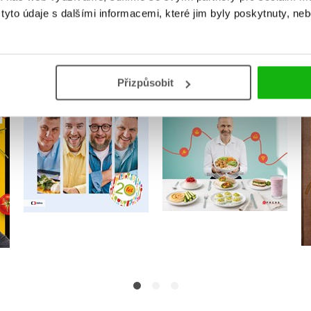
MOHLO BY VÁS TAKÉ ZAJÍMAT
yto údaje s dalšími informacemi, které jim byly poskytnuty, neb
Přizpůsobit
ka
GLP-1 kuchařka
Kluci v akci 20 let
Evžen Machytka
Jaromíra Hüttlová
Do košíku
Do košíku
319 Kč
399 Kč
399 Kč
499 Kč