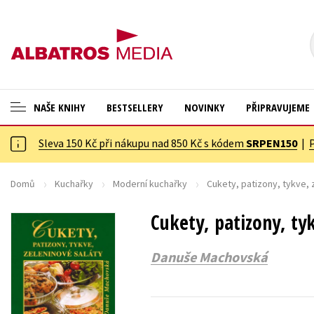
NAŠE KNIHY
BESTSELLERY
NOVINKY
PŘIPRAVUJEME
Sleva 150 Kč při nákupu nad 850 Kč s kódem
SRPEN150
|
ANGLICKÉ KNIHY -20 %
Cestování
VÝPRODEJ -70 %
Dárkové publikace
Domů
Kuchařky
Moderní kuchařky
Cukety, patizony, tykve, 
KNIHY S DÁRKEM
Dárkové zboží
Cukety, patizony, tyk
ASTERIX S DÁRKEM
Digitální fotografie
Danuše Machovská
🎁DÁRKOVÉ PUBLIKACE
Esoterika a duchovní svět
✉️ DÁRKOVÉ POUKAZY
Historie a military
Hobby