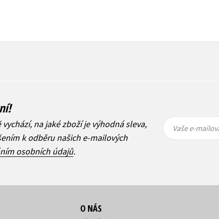
ní!
Vaše e-
Vaše e-
ě vychází, na jaké zboží je výhodná sleva,
mailová
mailová
Vaše e-mailov
adresa
adresa
ášením k odběru našich e-mailových
áním osobních údajů
.
O NÁS