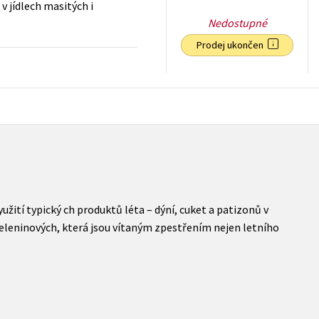
v jídlech masitých i
Nedostupné
Prodej ukončen
75
Kč
s DPH
užití typický ch produktů léta – dýní, cuket a patizonů v
zeleninových, která jsou vítaným zpestřením nejen letního