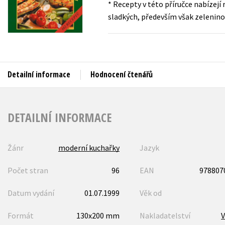
* Recepty v této příručce nabízejí 
Auto - moto
sladkých, především však zelenino
Jazyky
Beletrie pro děti
Kalendáře
Beletrie pro dospělé
Kariéra a osobní rozvoj
Byznys a ekonomie
Detailní informace
Hodnocení čtenářů
Komiks
V
DETAILNÍ INFORMACE
Žánr
moderní kuchařky
Jazyk
Počet stran
96
EAN
978807
Datum vydání
01.07.1999
Věk od
Formát
130x200 mm
Nakladatelství
V