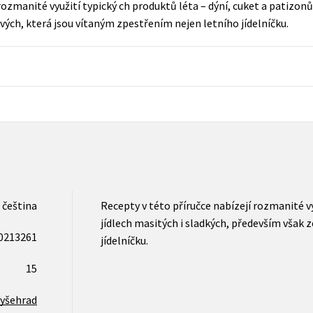
rozmanité využití typický ch produktů léta – dýní, cuket a patizonů 
Populárně - naučná pro dospělé
vých, která jsou vítaným zpestřením nejen letního jídelníčku.
Young adult (SK)
Populárně - naučné pro děti
Zahraniční literatura
Předškoláci
Zdraví a životní styl
Příroda a zahrada
šechny tituly
čeština
Recepty v této příručce nabízejí rozmanité vy
jídlech masitých i sladkých, především však 
0213261
jídelníčku.
15
yšehrad