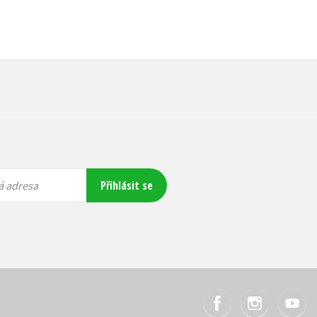
Přihlásit se
á adresa