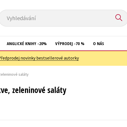
Vyhledávání
ANGLICKÉ KNIHY -20%
VÝPRODEJ -70 %
O NÁS
Předprodej novinky bestsellerové autorky
Přírodní vědy
Křížovky
Společnost, politika
zeleninové saláty
Kuchařky
Technika a věda
New Adult
ve, zeleninové saláty
Učebnice
Ostatní
Umění a kultura
Počítače
Výchova a pedagogika
Poezie
Young adult