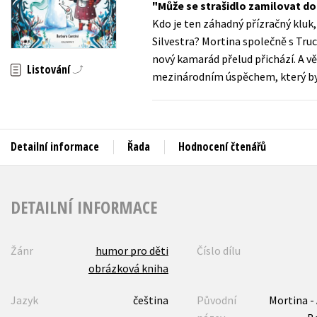
Může se strašidlo zamilovat do
Auto - moto
Kdo je ten záhadný přízračný kluk
Jazyky
Beletrie pro děti
Silvestra? Mortina společně s Truc
Kalendáře
nový kamarád přelud přichází. A věř
Beletrie pro dospělé
Listování
mezinárodním úspěchem, který byl p
Kariéra a osobní rozvoj
Byznys a ekonomie
Komiks
Detailní informace
Řada
Hodnocení čtenářů
V
DETAILNÍ INFORMACE
Žánr
humor pro děti
Číslo dílu
obrázková kniha
Jazyk
čeština
Původní
Mortina -