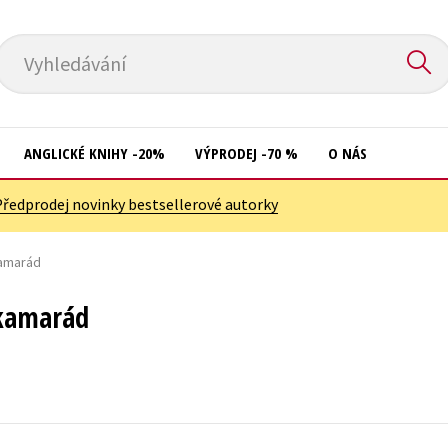
Vyhledávání
ANGLICKÉ KNIHY -20%
VÝPRODEJ -70 %
O NÁS
Předprodej novinky bestsellerové autorky
Přírodní vědy
Křížovky
Společnost, politika
kamarád
Kuchařky
Technika a věda
New Adult
 kamarád
Učebnice
Ostatní
Umění a kultura
Počítače
Výchova a pedagogika
Poezie
Young adult