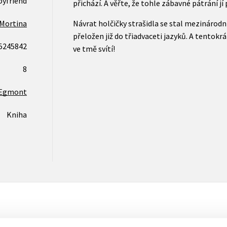
oyfriend
přichází. A věřte, že tohle zábavné pátrání jí
Mortina
Návrat holčičky strašidla se stal mezinárod
přeložen již do třiadvaceti jazyků. A tentokr
5245842
ve tmě svítí!
8
Egmont
Kniha