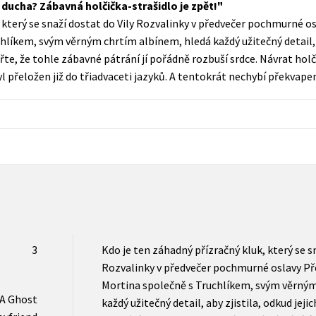
 ducha? Zábavná holčička-strašidlo je zpět!
Populárně - naučná pro dospělé
, který se snaží dostat do Vily Rozvalinky v předvečer pochmurné 
Young adult (SK)
Populárně - naučné pro děti
hlíkem, svým věrným chrtím albínem, hledá každý užitečný detail, a
Zahraniční literatura
te, že tohle zábavné pátrání jí pořádně rozbuší srdce. Návrat holči
Předškoláci
řeložen již do třiadvaceti jazyků. A tentokrát nechybí překvapení
Zdraví a životní styl
Příroda a zahrada
šechny tituly
3
Kdo je ten záhadný přízračný kluk, který se sn
Rozvalinky v předvečer pochmurné oslavy Př
Mortina společně s Truchlíkem, svým věrným
 A Ghost
každý užitečný detail, aby zjistila, odkud jej