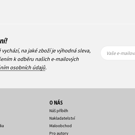
ní!
Vaše e-
Vaše e-
ě vychází, na jaké zboží je výhodná sleva,
mailová
mailová
Vaše e-mailov
adresa
adresa
ášením k odběru našich e-mailových
áním osobních údajů
.
O NÁS
Náš příběh
Nakladatelství
ia
Maloobchod
Pro autory