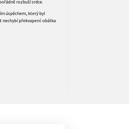
 pořádně rozbuší srdce.
ním úspěchem, který byl
át nechybí překvapení: obálka