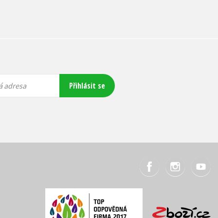
Přihlásit se
á adresa