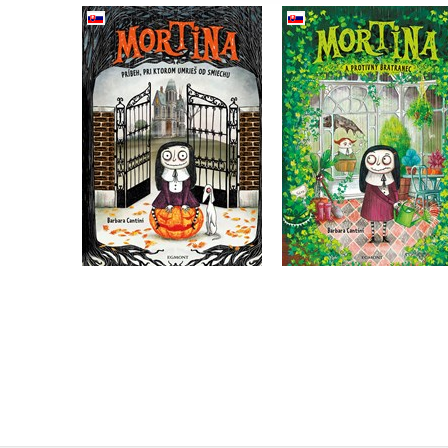
Mortina a protivn
Mortina (slovensky)
bratranec (slovensk
Barbara Cantini
Barbara Cantini
Do košíku
Do košíku
159 Kč
199 Kč
159 Kč
199 Kč