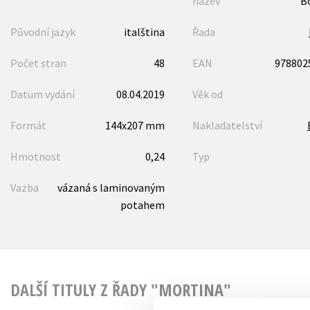
název
B
Původní jazyk
italština
Řada
Počet stran
48
EAN
978802
Datum vydání
08.04.2019
Věk od
Formát
144x207 mm
Nakladatelství
Hmotnost
0,24
Typ
Vazba
vázaná s laminovaným
potahem
DALŠÍ TITULY Z ŘADY "MORTINA"