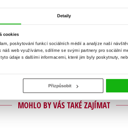
Detaily
á cookies
klam, poskytování funkcí sociálních médií a analýze naší návšt
Vaše hodnocení
k náš web využíváme, sdílíme se svými partnery pro sociální méd
Uživatelskou recenzi mohou vkládat pouze registrovaní uživat
yto údaje s dalšími informacemi, které jim byly poskytnuty, neb
Přihlásit
Přizpůsobit
MOHLO BY VÁS TAKÉ ZAJÍMAT