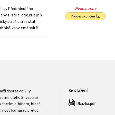
Nedostupné
oslavy Předminulého
by zjistila, odkud jejich
Prodej ukončen
čky strašidla se stal
: obálka ve tmě svítí!
159
Kč
s DPH
Ke stažení
aží dostat do Vily
edminulého Silvestra?
Ukázka.pdf
 chrtím albínem, hledá
PDF
ich nový kamarád přelud