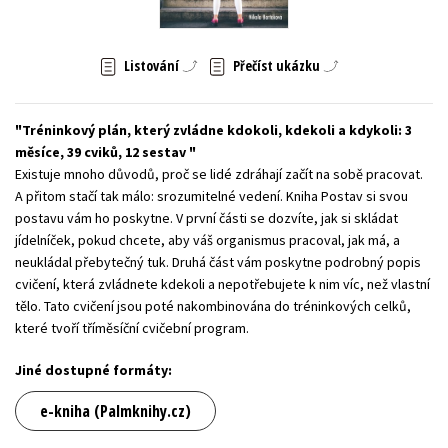
Young adult (SK)
Zahraniční literatura
Zdraví a životní styl
Listování
Přečíst ukázku
Všechny tituly
Tréninkový plán, který zvládne kdokoli, kdekoli a kdykoli: 3
měsíce, 39 cviků, 12 sestav
Existuje mnoho důvodů, proč se lidé zdráhají začít na sobě pracovat.
A přitom stačí tak málo: srozumitelné vedení. Kniha Postav si svou
postavu vám ho poskytne. V první části se dozvíte, jak si skládat
jídelníček, pokud chcete, aby váš organismus pracoval, jak má, a
neukládal přebytečný tuk. Druhá část vám poskytne podrobný popis
cvičení, která zvládnete kdekoli a nepotřebujete k nim víc, než vlastní
tělo. Tato cvičení jsou poté nakombinována do tréninkových celků,
které tvoří tříměsíční cvičební program.
Jiné dostupné formáty:
e-kniha (Palmknihy.cz)