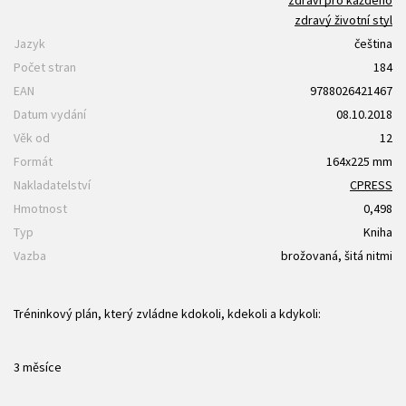
zdravý životní styl
Jazyk
čeština
Počet stran
184
EAN
9788026421467
Datum vydání
08.10.2018
Věk od
12
Formát
164x225 mm
Nakladatelství
CPRESS
Hmotnost
0,498
Typ
Kniha
Vazba
brožovaná, šitá nitmi
Tréninkový plán, který zvládne kdokoli, kdekoli a kdykoli:
3 měsíce