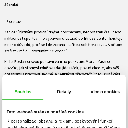
39 cviků
12 sestav
Zahlcení různými protichůdnými informacemi, nedostatek času nebo
nákladnost sportovního vybavení či vstupů do fitness center. Existuje
mnoho důvodů, proč se lidé zdráhají začít na sobě pracovat. A přitom
stačí tak málo – srozumitelné vedení.
Kniha Postav si svou postavu vám ho poskytne. V první části se
dozvíte, jak si smysluplně skládat jídelníček, pokud chcete, aby váš
organismus pracoval, jak má, a neukládal přebytečný tuk. Druhá část
knihy vám pak poskytne přehledný a podrobný popis cvičení, která
zvládnete prakticky kdekoli a nepotřebujete k nim víc, než vlastní
Souhlas
Detaily
Více o cookies
tělo. Tato cvičení jsou poté nakombinována do funkčních tréninkových
celků, které tvoří tříměsíční cvičební program. Takže už žádné výmluvy
a vzhůru za lepší postavou!
Tato webová stránka používá cookies
Autorka knihy
Nikola Bartáková
působí jako profesionální osobní
K personalizaci obsahu a reklam, poskytování funkcí
trenérka, organizátorka různých sportovních událostí a působí také
sociálních médií a analýze naší návštěvnosti využíváme