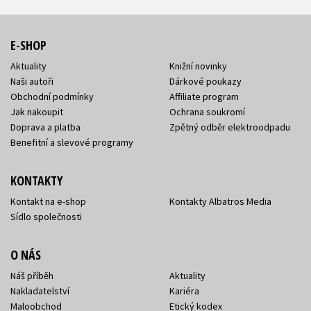
E-SHOP
Aktuality
Knižní novinky
Naši autoři
Dárkové poukazy
Obchodní podmínky
Affiliate program
Jak nakoupit
Ochrana soukromí
Doprava a platba
Zpětný odběr elektroodpadu
Benefitní a slevové programy
KONTAKTY
Kontakt na e-shop
Kontakty Albatros Media
Sídlo společnosti
O NÁS
Náš příběh
Aktuality
Nakladatelství
Kariéra
Maloobchod
Etický kodex