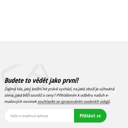
Budete to vědět jako první!
Zajímá Vás, jaký knižní hit právě vychází, na jaké zboží je výhodná
sleva, jaká běží soutěž o ceny? Přihlášením k odběru našich e-
mailových novinek
souhlasíte se zpracováním osobních údajů
.
Vaše e-
Vaše e-
Přihlásit se
mailová
mailová
Vaše e-mailová adresa
adresa
adresa