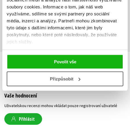
na 360°Academy, kde působí jako instruktorka.
soubory cookies.
Informace o tom, jak náš web
využíváme, sdílíme se svými partnery pro sociální
Ke stažení
média, inzerci a analýzy.
Partneři mohou zkombinovat
tyto údaje s dalšími informacemi, které jim byly
Obsah.pdf
Ukázka.pdf
PDF
PDF
poskytnuty, nebo které poté následovaly, že používáte
jejich služby.
Povolit vše
HODNOCENÍ ČTENÁŘŮ
Přizpůsobit
V současné době nejsou vytvořena žádná uživatelská hodnocení.
Vaše hodnocení
Uživatelskou recenzi mohou vkládat pouze registrovaní uživatelé
Přihlásit