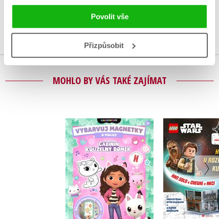
Uživatelskou recenzi mohou vkládat pouze registrovaní uživatelé
Povolit vše
Přihlásit
Přizpůsobit
MOHLO BY VÁS TAKÉ ZAJÍMAT
Gábinin kouzelný
LEGO® Sta
domek - Vybarvuj
Han Solo a 
magnetky
akc
Kolektiv
Kolekt