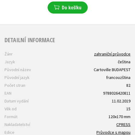
Do košíku
DETAILNÍ INFORMACE
Žánr
zahraniční průvodce
Jazyk
čeština
Původní název
Cartoville BUDAPEST
Původní jazyk
francouzština
Počet stran
82
EAN
9788026420811
Datum vydání
11.02.2019
Věk od
15
Formát
120x170 mm
Nakladatelství
CPRESS
Edice
Průvodce s mapou