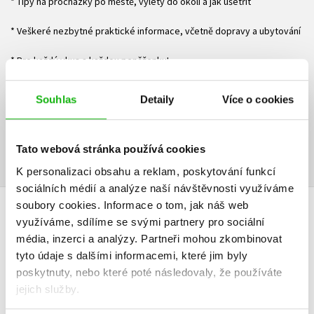
* Tipy na procházky po městě, výlety do okolí a jak ušetřit
* Veškeré nezbytné praktické informace, včetně dopravy a ubytování
* Pro každý vkus a každou peněženku!
Souhlas
Detaily
Více o cookies
Ke stažení
Obsah.pdf
Ukázka.pdf
PDF
PDF
Tato webová stránka používá cookies
K personalizaci obsahu a reklam, poskytování funkcí
sociálních médií a analýze naší návštěvnosti využíváme
soubory cookies.
Informace o tom, jak náš web
HODNOCENÍ ČTENÁŘŮ
využíváme, sdílíme se svými partnery pro sociální
média, inzerci a analýzy.
Partneři mohou zkombinovat
V současné době nejsou vytvořena žádná uživatelská hodnocení.
tyto údaje s dalšími informacemi, které jim byly
poskytnuty, nebo které poté následovaly, že používáte
jejich služby.
Vaše hodnocení