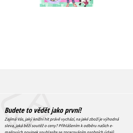
Do košíku
Do košík
183 Kč
319 Kč
229 Kč
3
Budete to vědět jako první!
Zajímá Vás, jaký knižní hit právě vychází, na jaké zboží je výhodná
sleva, jaká běží soutěž o ceny? Přihlášením k odběru našich e-
mailových novinek
souhlasíte se zpracováním osobních údajů
.