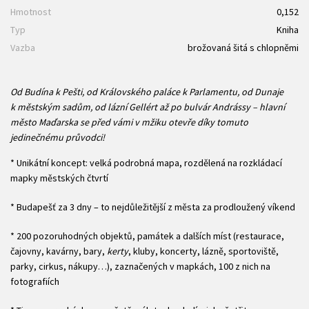
Hmotnost
0,152
Typ
Kniha
Vazba
brožovaná šitá s chlopněmi
Od Budína k Pešti, od Královského paláce k Parlamentu, od Dunaje
k městským sadům, od lázní Gellért až po bulvár Andrássy – hlavní
město Maďarska se před vámi v mžiku otevře díky tomuto
jedinečnému průvodci!
* Unikátní koncept: velká podrobná mapa, rozdělená na rozkládací
mapky městských čtvrtí
* Budapešť za 3 dny – to nejdůležitější z města za prodloužený víkend
* 200 pozoruhodných objektů, památek a dalších míst (restaurace,
čajovny, kavárny, bary,
kerty
, kluby, koncerty, lázně, sportoviště,
parky, cirkus, nákupy…), zaznačených v mapkách, 100 z nich na
fotografiích