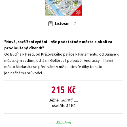
Young adult (SK)
Zahraniční literatura
Zdraví a životní styl
Všechny tituly
Listování
Nové, rozšíření vydání – vše podstatné z města a okolí za
prodloužený víkend!
Od Budína k Pešti, od Královského paláce k Parlamentu, od Dunaje k
městským sadům, od lázní Gellért až po bulvár Andrássy – hlavní
město Maďarska se před vámi v mžiku otevře díky tomuto
jedinečnému průvodci.
215 Kč
269 Kč
Běžně
ušetříte 54 Kč
Skladem