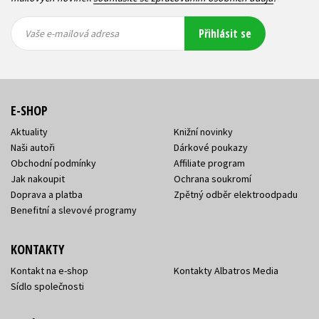
Vaše e-
Vaše e-
Přihlásit se
mailová
mailová
Vaše e-mailová adresa
adresa
adresa
E-SHOP
Aktuality
Knižní novinky
Naši autoři
Dárkové poukazy
Obchodní podmínky
Affiliate program
Jak nakoupit
Ochrana soukromí
Doprava a platba
Zpětný odběr elektroodpadu
Benefitní a slevové programy
KONTAKTY
Kontakt na e-shop
Kontakty Albatros Media
Sídlo společnosti