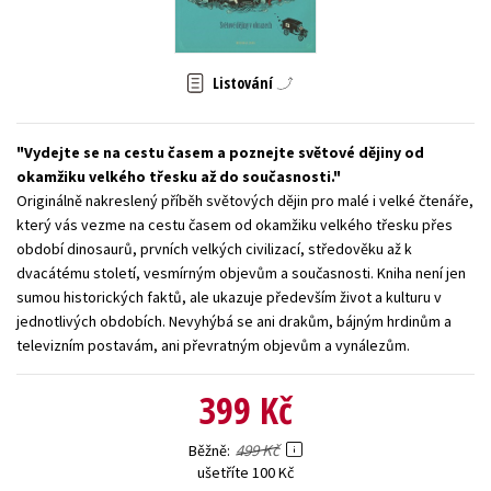
Young adult (SK)
Zahraniční literatura
Zdraví a životní styl
Všechny tituly
Listování
Vydejte se na cestu časem a poznejte světové dějiny od
okamžiku velkého třesku až do současnosti.
Originálně nakreslený příběh světových dějin pro malé i velké čtenáře,
který vás vezme na cestu časem od okamžiku velkého třesku přes
období dinosaurů, prvních velkých civilizací, středověku až k
dvacátému století, vesmírným objevům a současnosti. Kniha není jen
sumou historických faktů, ale ukazuje především život a kulturu v
jednotlivých obdobích. Nevyhýbá se ani drakům, bájným hrdinům a
televizním postavám, ani převratným objevům a vynálezům.
399 Kč
499 Kč
Běžně
ušetříte 100 Kč