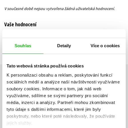
V současné době nejsou vytvořena žádná uživatelská hodnocení.
Vaše hodnocení
Uživatelskou recenzi mohou vkládat pouze registrovaní uživatelé
Souhlas
Detaily
Více o cookies
Přihlásit
Tato webová stránka používá cookies
AUTOR KNIHY
K personalizaci obsahu a reklam, poskytování funkcí
sociálních médií a analýze naší návštěvnosti využíváme
soubory cookies.
Informace o tom, jak náš web
využíváme, sdílíme se svými partnery pro sociální
média, inzerci a analýzy.
Partneři mohou zkombinovat
tyto údaje s dalšími informacemi, které jim byly
poskytnuty, nebo které poté následovaly, že používáte
jejich služby.