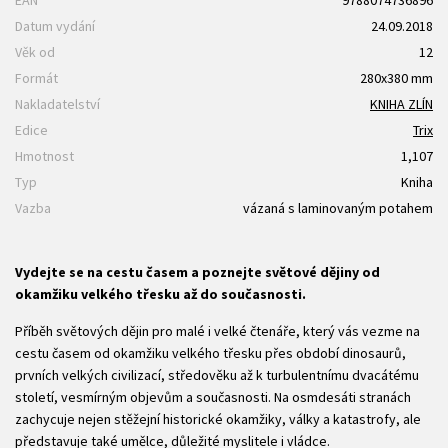
Datum vydání
24.09.2018
Věk od
12
Formát
280x380 mm
Nakladatelství
KNIHA ZLÍN
Edice
Trix
Hmotnost
1,107
Typ
Kniha
Vazba
vázaná s laminovaným potahem
Vydejte se na cestu časem a poznejte světové dějiny od
okamžiku velkého třesku až do současnosti.
Příběh světových dějin pro malé i velké čtenáře, který vás vezme na
cestu časem od okamžiku velkého třesku přes období dinosaurů,
prvních velkých civilizací, středověku až k turbulentnímu dvacátému
století, vesmírným objevům a současnosti. Na osmdesáti stranách
zachycuje nejen stěžejní historické okamžiky, války a katastrofy, ale
představuje také umělce, důležité myslitele i vládce.