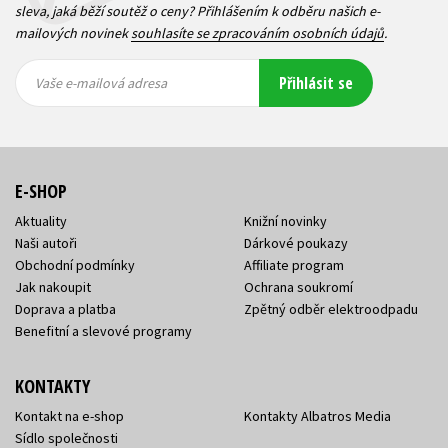
sleva, jaká běží soutěž o ceny? Přihlášením k odběru našich e-
mailových novinek
souhlasíte se zpracováním osobních údajů
.
Vaše e-
Vaše e-
Přihlásit se
mailová
mailová
Vaše e-mailová adresa
adresa
adresa
E-SHOP
Aktuality
Knižní novinky
Naši autoři
Dárkové poukazy
Obchodní podmínky
Affiliate program
Jak nakoupit
Ochrana soukromí
Doprava a platba
Zpětný odběr elektroodpadu
Benefitní a slevové programy
KONTAKTY
Kontakt na e-shop
Kontakty Albatros Media
Sídlo společnosti