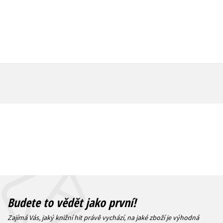
Budete to vědět jako první!
Zajímá Vás, jaký knižní hit právě vychází, na jaké zboží je výhodná