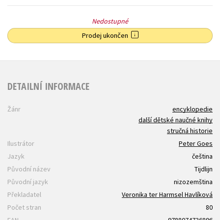
Nedostupné
Prodej ukončen
DETAILNÍ INFORMACE
Žánr
encyklopedie
další dětské naučné knihy
stručná historie
Ilustrátor
Peter Goes
Jazyk
čeština
Původní název
Tijdlijn
Původní jazyk
nizozemština
Překladatel
Veronika ter Harmsel Havlíková
Počet stran
80
EAN
9788074736896