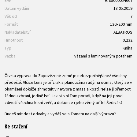
EAN
9788000054667
Datum vydání
13.05.2019
Věk od
7
Formát
130x200 mm
Nakladatelství
ALBATROS
Hmotnost
0,232
Typ
Kniha
Vazba
vázaná s laminovaným potahem
Čtvrtá výprava do Zapovězené země je nebezpečnější než všechny
předešlé. Vlčice Luna je přízrak s planoucíma rudýma očima, který se v
okamžení dokáže zhmotnit v netvora z masa a kostí. Nelze ji přemoct
žádnou zbraní, jedině lstí. Jak si s ní Tom poradí, když na její povel
zdivočí všechna lesní zvěř, a dokonce i jeho věrný přítel Šedivák?
Budeš mít dost odvahy a vydáš se s Tomem na další výpravu?
Ke stažení