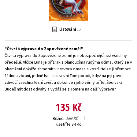
Young adult (SK)
Zahraniční literatura
Zdraví a životní styl
Všechny tituly
Listování
Čtvrtá výprava do Zapovězené země!
Čtvrtá výprava do Zapovězené země je nebezpečnější než všechny
předešlé. Vlčice Luna je přízrak s planoucíma rudýma očima, který se v
okamžení dokáže zhmotnit v netvora z masa a kostí. Nelze ji přemoct
žádnou zbraní, jedině lstí. Jak si s ní Tom poradí, když na její povel
zdivočí všechna lesní zvěř, a dokonce i jeho věrný přítel Šedivák?
Budeš mít dost odvahy a vydáš se s Tomem na další výpravu?
135 Kč
169 Kč
Běžně
ušetříte 34 Kč