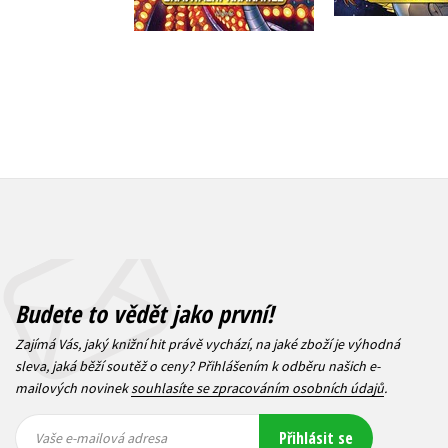
Budete to vědět jako první!
Zajímá Vás, jaký knižní hit právě vychází, na jaké zboží je výhodná
sleva, jaká běží soutěž o ceny? Přihlášením k odběru našich e-
mailových novinek
souhlasíte se zpracováním osobních údajů
.
Vaše e-
Vaše e-
Přihlásit se
mailová
mailová
Vaše e-mailová adresa