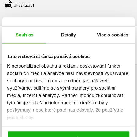
Ukázka.pdf
PDF
Souhlas
Detaily
Více o cookies
DALŠÍ TITULY Z ŘADY "BEAST QUEST"
Tato webová stránka používá cookies
K personalizaci obsahu a reklam, poskytování funkcí
sociálních médií a analýze naší návštěvnosti využíváme
HODNOCENÍ ČTENÁŘŮ
soubory cookies.
Informace o tom, jak náš web
využíváme, sdílíme se svými partnery pro sociální
V současné době nejsou vytvořena žádná uživatelská hodnocení.
média, inzerci a analýzy.
Partneři mohou zkombinovat
tyto údaje s dalšími informacemi, které jim byly
Vaše hodnocení
poskytnuty, nebo které poté následovaly, že používáte
jejich služby.
Uživatelskou recenzi mohou vkládat pouze registrovaní uživatelé
Přihlásit