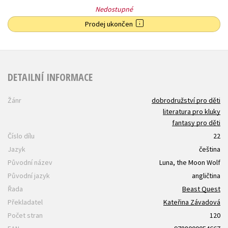
Nedostupné
Prodej ukončen
DETAILNÍ INFORMACE
Žánr
dobrodružství pro děti
literatura pro kluky
fantasy pro děti
Číslo dílu
22
Jazyk
čeština
Původní název
Luna, the Moon Wolf
Původní jazyk
angličtina
Řada
Beast Quest
Překladatel
Kateřina Závadová
Počet stran
120