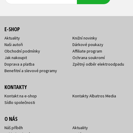
adresa
adresa
E-SHOP
Aktuality
Knižní novinky
Naši autoři
Dárkové poukazy
Obchodní podmínky
Affiliate program
Jak nakoupit
Ochrana soukromí
Doprava a platba
Zpětný odběr elektroodpadu
Benefitní a slevové programy
KONTAKTY
Kontakt na e-shop
Kontakty Albatros Media
Sídlo společnosti
O NÁS
Náš příběh
Aktuality