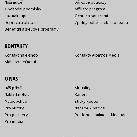
Naši autoři
Dárkové poukazy
Obchodní podmínky
Affiliate program
Jak nakoupit
Ochrana soukromí
Doprava a platba
Zpětný odběr elektroodpadu
Benefitní a slevové programy
KONTAKTY
Kontakt na e-shop
Kontakty Albatros Media
Sídlo společnosti
O NÁS
Náš příběh
Aktuality
Nakladatelství
Kariéra
Maloobchod
Etický kodex
Pro autory
Nadace Albatros
Pro partnery
Restorio – online antikvariát
Pro média