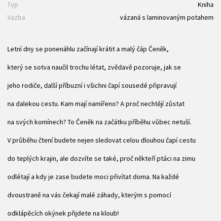
Typ
Kniha
Vazba
vázaná s laminovaným potahem
Letní dny se ponenáhlu začínají krátit a malý čáp Čeněk,
který se sotva naučil trochu létat, zvědavě pozoruje, jak se
jeho rodiče, další příbuzní i všichni čapí sousedé připravují
na dalekou cestu. Kam mají namířeno? A proč nechtějí zůstat
na svých komínech? To Čeněk na začátku příběhu vůbec netuší.
V průběhu čtení budete nejen sledovat celou dlouhou čapí cestu
do teplých krajin, ale dozvíte se také, proč někteří ptáci na zimu
odlétají a kdy je zase budete moci přivítat doma. Na každé
dvoustraně na vás čekají malé záhady, kterým s pomocí
odklápěcích okýnek přijdete na kloub!