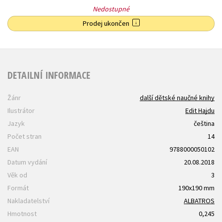
Nedostupné
Prodej ukončen
DETAILNÍ INFORMACE
Žánr
další dětské naučné knihy
Ilustrátor
Edit Hajdu
Jazyk
čeština
Počet stran
14
EAN
9788000050102
Datum vydání
20.08.2018
Věk od
3
Formát
190x190 mm
Nakladatelství
ALBATROS
Hmotnost
0,245