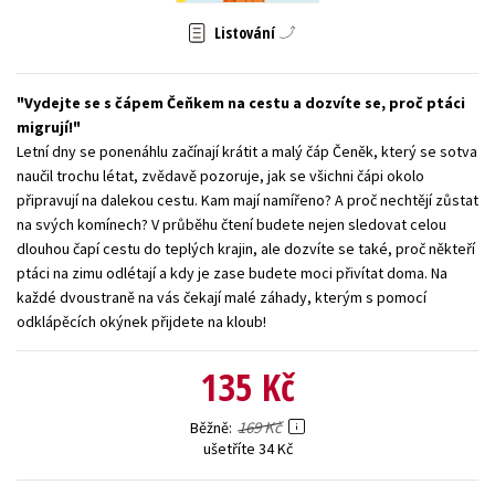
Young adult (SK)
Zahraniční literatura
Zdraví a životní styl
Listování
Všechny tituly
Vydejte se s čápem Čeňkem na cestu a dozvíte se, proč ptáci
migrují!
Letní dny se ponenáhlu začínají krátit a malý čáp Čeněk, který se sotva
naučil trochu létat, zvědavě pozoruje, jak se všichni čápi okolo
připravují na dalekou cestu. Kam mají namířeno? A proč nechtějí zůstat
na svých komínech? V průběhu čtení budete nejen sledovat celou
dlouhou čapí cestu do teplých krajin, ale dozvíte se také, proč někteří
ptáci na zimu odlétají a kdy je zase budete moci přivítat doma. Na
každé dvoustraně na vás čekají malé záhady, kterým s pomocí
odklápěcích okýnek přijdete na kloub!
135 Kč
169 Kč
Běžně
ušetříte 34 Kč