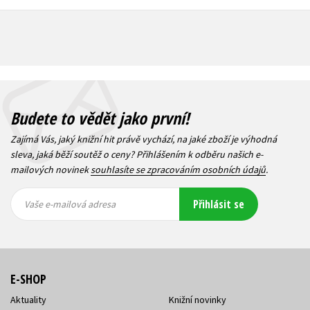
Budete to vědět jako první!
Zajímá Vás, jaký knižní hit právě vychází, na jaké zboží je výhodná
sleva, jaká běží soutěž o ceny? Přihlášením k odběru našich e-
mailových novinek
souhlasíte se zpracováním osobních údajů
.
Vaše e-
Vaše e-
Přihlásit se
mailová
mailová
Vaše e-mailová adresa
adresa
adresa
E-SHOP
Aktuality
Knižní novinky