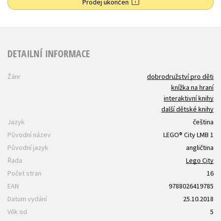
Prodej ukončen
DETAILNÍ INFORMACE
Žánr
dobrodružství pro děti
knížka na hraní
interaktivní knihy
další dětské knihy
Jazyk
čeština
Původní název
LEGO® City LMB 1
Původní jazyk
angličtina
Řada
Lego City
Počet stran
16
EAN
9788026419785
Datum vydání
25.10.2018
Věk od
5