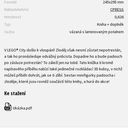
Formát
245x295 mm
Nakladatelství
CPRESS
Hmotnost
0,626
Typ
Kniha + doplněk
Vazba
vázaná s laminovaným potahem
V LEGO® City došlo k vloupání! Zloděj však nesmí zůstat nepotrestán,
a tak ho pronásleduje odvážný policista. Dopadne ho a bude padouch
po zásluze potrestán? To záleží jen na tobě. Tato knížka ti kromě
napínavého příběhu nabízí také jedinečné rozkládací 3D kulisy, v nichž
můžeš příběh dohrát, jak se ti zlíbí. Sestav minifigurky padoucha i
zloděje, které jsou rovněž součástí této knihy, a hurá do akce!
Ke stažení
Ukázka.pdf
PDF