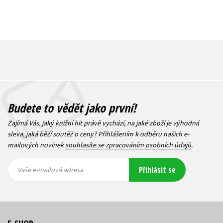
Budete to vědět jako první!
Zajímá Vás, jaký knižní hit právě vychází, na jaké zboží je výhodná
sleva, jaká běží soutěž o ceny? Přihlášením k odběru našich e-
mailových novinek
souhlasíte se zpracováním osobních údajů
.
Vaše e-
Vaše e-
Přihlásit se
mailová
mailová
Vaše e-mailová adresa
adresa
adresa