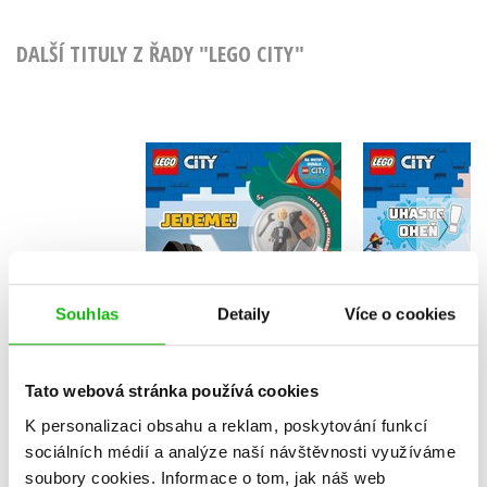
DALŠÍ TITULY Z ŘADY "LEGO CITY"
LEGO® City
LEGO® City Jedeme!
oheň
Kolektiv
Kolekt
Souhlas
Detaily
Více o cookies
Do košíku
Do košík
159 Kč
Tato webová stránka používá cookies
199 Kč
159 Kč
1
K personalizaci obsahu a reklam, poskytování funkcí
sociálních médií a analýze naší návštěvnosti využíváme
soubory cookies.
Informace o tom, jak náš web