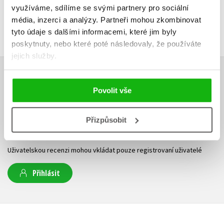
využíváme, sdílíme se svými partnery pro sociální
média, inzerci a analýzy.
Partneři mohou zkombinovat
tyto údaje s dalšími informacemi, které jim byly
poskytnuty, nebo které poté následovaly, že používáte
jejich služby.
HODNOCENÍ ČTENÁŘŮ
Povolit vše
V současné době nejsou vytvořena žádná uživatelská hodnocení.
Přizpůsobit
Vaše hodnocení
Uživatelskou recenzi mohou vkládat pouze registrovaní uživatelé
Přihlásit