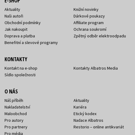
E-SHOP
Aktuality
Knižní novinky
Naši autoři
Dárkové poukazy
Obchodní podmínky
Affiliate program
Jak nakoupit
Ochrana soukromí
Doprava a platba
Zpětný odběr elektroodpadu
Benefitní a slevové programy
KONTAKTY
Kontakt na e-shop
Kontakty Albatros Media
Sídlo společnosti
O NÁS
Náš příběh
Aktuality
Nakladatelství
Kariéra
Maloobchod
Etický kodex
Pro autory
Nadace Albatros
Pro partnery
Restorio – online antikvariát
Pro média