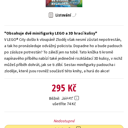
Young adult (SK)
Zahraniční literatura
Zdraví a životní styl
Listování
Všechny tituly
Obsahuje dvě minifigurky LEGO a 3D hrací kulisy
V LEGO® City došlo k vloupání! Zloděj však nesmí zůstat nepotrestán,
a tak ho pronásleduje odvážný policista. Dopadne ho a bude padouch
po zásluze potrestán? To záleží jen na tobě. Tato knížka ti kromě
napínavého příběhu nabízí také jedinečné rozkládací 3D kulisy, v nichž
můžeš příběh dohrát, jak se ti zlíbí. Sestav minifigurky padoucha i
zloděje, které jsou rovněž součástí této knihy, a hurá do akce!
295 Kč
369 Kč
Běžně
ušetříte 74 Kč
Nedostupné