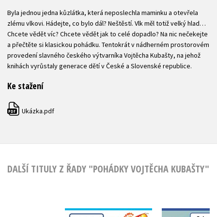
Byla jednou jedna kůzlátka, která neposlechla maminku a otevřela
zlému vlkovi. Hádejte, co bylo dál? Neštěstí. Vlk měl totiž velký hlad…
Chcete vědět víc? Chcete vědět jak to celé dopadlo? Na nic nečekejte
a přečtěte si klasickou pohádku. Tentokrát v nádherném prostorovém
provedení slavného českého výtvarníka Vojtěcha Kubašty, na jehož
knihách vyrůstaly generace dětí v České a Slovenské republice.
Ke stažení
Ukázka.pdf
PDF
DALŠÍ TITULY Z ŘADY "POHÁDKY VOJTĚCHA KUBAŠTY"