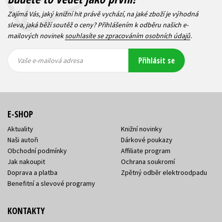
Zajímá Vás, jaký knižní hit právě vychází, na jaké zboží je výhodná
sleva, jaká běží soutěž o ceny? Přihlášením k odběru našich e-
mailových novinek
souhlasíte se zpracováním osobních údajů
.
Vaše e-
Vaše e-
Přihlásit se
mailová
mailová
Vaše e-mailová adresa
adresa
adresa
E-SHOP
Aktuality
Knižní novinky
Naši autoři
Dárkové poukazy
Obchodní podmínky
Affiliate program
Jak nakoupit
Ochrana soukromí
Doprava a platba
Zpětný odběr elektroodpadu
Benefitní a slevové programy
KONTAKTY