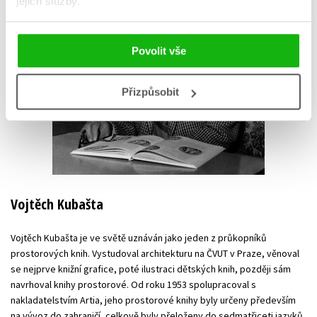
jejich služby.
Povolit vše
Přizpůsobit
Vojtěch Kubašta
Vojtěch Kubašta je ve světě uznáván jako jeden z průkopníků
prostorových knih. Vystudoval architekturu na ČVUT v Praze, věnoval
se nejprve knižní grafice, poté ilustraci dětských knih, později sám
navrhoval knihy prostorové. Od roku 1953 spolupracoval s
nakladatelstvím Artia, jeho prostorové knihy byly určeny především
na vývoz do zahraničí, celkově byly přeloženy do sedmatřiceti jazyků.