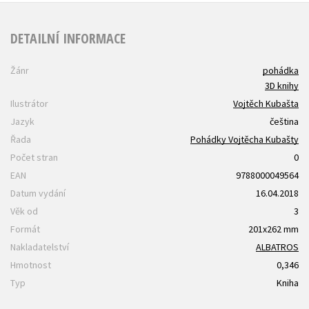
DETAILNÍ INFORMACE
Žánr
pohádka
3D knihy
Ilustrátor
Vojtěch Kubašta
Jazyk
čeština
Řada
Pohádky Vojtěcha Kubašty
Počet stran
0
EAN
9788000049564
Datum vydání
16.04.2018
Věk od
3
Formát
201x262 mm
Nakladatelství
ALBATROS
Hmotnost
0,346
Typ
Kniha