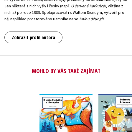
Jen některé z nich vyšly i česky (např.
O červené Karkulce
), většina z
nich až po roce 1989. Spolupracoval i s Waltem Disneym, vytvořil pro
něj například prostorového Bambiho nebo
Knihu džunglí
.
Zobrazit profil autora
MOHLO BY VÁS TAKÉ ZAJÍMAT
O ptáku Ohniváku a
Sedmero k
lišce Ryšce
Vojtěch K
Vojtěch Kubašta