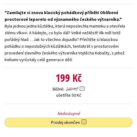
Young adult (SK)
Zahraniční literatura
Zdraví a životní styl
Zamilujte si znovu klasický pohádkový příběh! Oblíbené
prostorové leporelo od významného českého výtvarníka.
Všechny tituly
Byla jednou jedna kůzlátka, která neposlechla maminku a otevřela
zlému vlkovi. A hádejte, co bylo dál? Velké neštěstí! Vlk měl totiž
pořádný hlad… Jak to všechno dopadlo? Přečtěte si klasickou
pohádku o neposlušných kůzlátkách, tentokrát v prostorovém
provedení slavného českého výtvarníka Vojtěcha Kubašty, s jehož
knihami vyrůstaly celé generace dětí.
199 Kč
249 Kč
Běžně
ušetříte 50 Kč
Nedostupné
Prodej ukončen