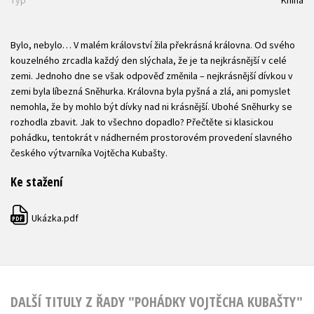
Bylo, nebylo… V malém království žila překrásná královna. Od svého
kouzelného zrcadla každý den slýchala, že je ta nejkrásnější v celé
zemi. Jednoho dne se však odpověď změnila – nejkrásnější dívkou v
zemi byla líbezná Sněhurka. Královna byla pyšná a zlá, ani pomyslet
nemohla, že by mohlo být dívky nad ni krásnější. Ubohé Sněhurky se
rozhodla zbavit. Jak to všechno dopadlo? Přečtěte si klasickou
pohádku, tentokrát v nádherném prostorovém provedení slavného
českého výtvarníka Vojtěcha Kubašty.
Ke stažení
Ukázka.pdf
PDF
DALŠÍ TITULY Z ŘADY "POHÁDKY VOJTĚCHA KUBAŠTY"