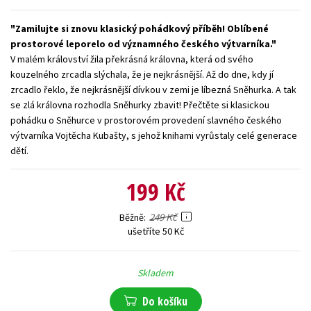
Young adult (SK)
Zahraniční literatura
Zdraví a životní styl
Zamilujte si znovu klasický pohádkový příběh! Oblíbené
prostorové leporelo od významného českého výtvarníka.
Všechny tituly
V malém království žila překrásná královna, která od svého
kouzelného zrcadla slýchala, že je nejkrásnější. Až do dne, kdy jí
zrcadlo řeklo, že nejkrásnější dívkou v zemi je líbezná Sněhurka. A tak
se zlá královna rozhodla Sněhurky zbavit! Přečtěte si klasickou
pohádku o Sněhurce v prostorovém provedení slavného českého
výtvarníka Vojtěcha Kubašty, s jehož knihami vyrůstaly celé generace
dětí.
199 Kč
249 Kč
Běžně
ušetříte 50 Kč
Skladem
Do košíku