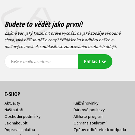
Budete to vědět jako první!
Zajímá Vás, jaký knižní hit právě vychází, na jaké zboží je výhodná
sleva, jaká běží soutěž o ceny? Přihlášením k odběru našich e-
mailových novinek
souhlasíte se zpracováním osobních údajů
.
Vaše e-
Vaše e-
Přihlásit se
mailová
mailová
Vaše e-mailová adresa
adresa
adresa
E-SHOP
Aktuality
Knižní novinky
Naši autoři
Dárkové poukazy
Obchodní podmínky
Affiliate program
Jak nakoupit
Ochrana soukromí
Doprava a platba
Zpětný odběr elektroodpadu