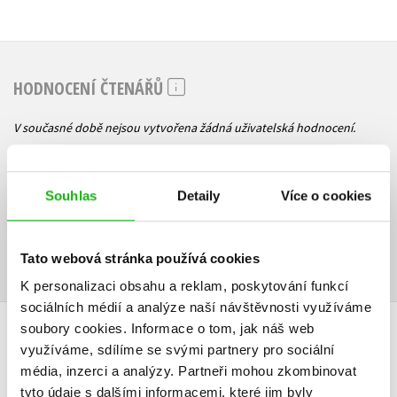
HODNOCENÍ ČTENÁŘŮ
V současné době nejsou vytvořena žádná uživatelská hodnocení.
Vaše hodnocení
Souhlas
Detaily
Více o cookies
Uživatelskou recenzi mohou vkládat pouze registrovaní uživatelé
Přihlásit
Tato webová stránka používá cookies
K personalizaci obsahu a reklam, poskytování funkcí
sociálních médií a analýze naší návštěvnosti využíváme
AUTOR KNIHY
soubory cookies.
Informace o tom, jak náš web
využíváme, sdílíme se svými partnery pro sociální
média, inzerci a analýzy.
Partneři mohou zkombinovat
tyto údaje s dalšími informacemi, které jim byly