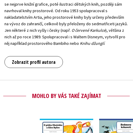
se nejprve knižní grafice, poté ilustraci dětských knih, později sám
navrhoval knihy prostorové. Od roku 1953 spolupracoval s
nakladatelstvím Artia, jeho prostorové knihy byly určeny především
na vývoz do zahraničí, celkově byly přeloženy do sedmatřiceti jazyků.
Jen některé z nich vyšly i česky (např.
O červené Karkulce
), většina z
nich až po roce 1989. Spolupracoval i s Waltem Disneym, vytvořil pro
něj například prostorového Bambiho nebo
Knihu džunglí
.
Zobrazit profil autora
MOHLO BY VÁS TAKÉ ZAJÍMAT
O ptáku Ohniváku a
Sedmero k