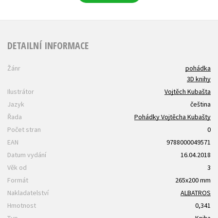
DETAILNÍ INFORMACE
Žánr
pohádka
3D knihy
Ilustrátor
Vojtěch Kubašta
Jazyk
čeština
Řada
Pohádky Vojtěcha Kubašty
Počet stran
0
EAN
9788000049571
Datum vydání
16.04.2018
Věk od
3
Formát
265x200 mm
Nakladatelství
ALBATROS
Hmotnost
0,341
Typ
Kniha