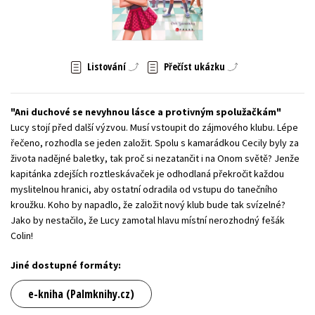
Young adult (SK)
Zahraniční literatura
Zdraví a životní styl
Všechny tituly
Listování
Přečíst ukázku
Ani duchové se nevyhnou lásce a protivným spolužačkám
Lucy stojí před další výzvou. Musí vstoupit do zájmového klubu. Lépe
řečeno, rozhodla se jeden založit. Spolu s kamarádkou Cecily byly za
života nadějné baletky, tak proč si nezatančit i na Onom světě? Jenže
kapitánka zdejších roztleskávaček je odhodlaná překročit každou
myslitelnou hranici, aby ostatní odradila od vstupu do tanečního
kroužku. Koho by napadlo, že založit nový klub bude tak svízelné?
Jako by nestačilo, že Lucy zamotal hlavu místní nerozhodný fešák
Colin!
Jiné dostupné formáty:
e-kniha (Palmknihy.cz)