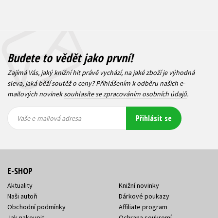
Budete to vědět jako první!
Zajímá Vás, jaký knižní hit právě vychází, na jaké zboží je výhodná
sleva, jaká běží soutěž o ceny? Přihlášením k odběru našich e-
mailových novinek
souhlasíte se zpracováním osobních údajů
.
Vaše e-
Vaše e-
Přihlásit se
mailová
mailová
Vaše e-mailová adresa
adresa
adresa
E-SHOP
Aktuality
Knižní novinky
Naši autoři
Dárkové poukazy
Obchodní podmínky
Affiliate program
Jak nakoupit
Ochrana soukromí