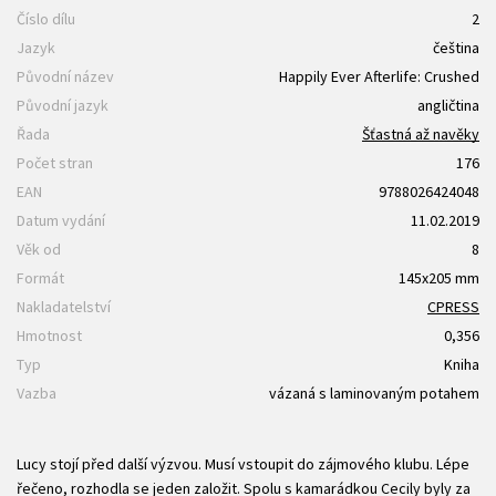
Číslo dílu
2
Jazyk
čeština
Původní název
Happily Ever Afterlife: Crushed
Původní jazyk
angličtina
Řada
Šťastná až navěky
Počet stran
176
EAN
9788026424048
Datum vydání
11.02.2019
Věk od
8
Formát
145x205 mm
Nakladatelství
CPRESS
Hmotnost
0,356
Typ
Kniha
Vazba
vázaná s laminovaným potahem
Lucy stojí před další výzvou. Musí vstoupit do zájmového klubu. Lépe
řečeno, rozhodla se jeden založit. Spolu s kamarádkou Cecily byly za