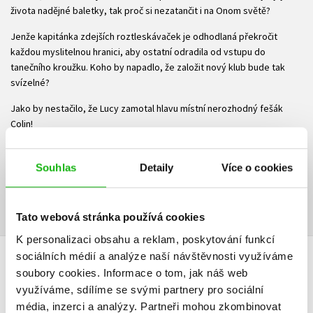
života nadějné baletky, tak proč si nezatančit i na Onom světě?
Jenže kapitánka zdejších roztleskávaček je odhodlaná překročit
každou myslitelnou hranici, aby ostatní odradila od vstupu do
tanečního kroužku. Koho by napadlo, že založit nový klub bude tak
svízelné?
Jako by nestačilo, že Lucy zamotal hlavu místní nerozhodný fešák
Colin!
Ke stažení
Souhlas
Detaily
Více o cookies
Obsah.pdf
Ukázka.pdf
PDF
PDF
Tato webová stránka používá cookies
K personalizaci obsahu a reklam, poskytování funkcí
sociálních médií a analýze naší návštěvnosti využíváme
DALŠÍ TITULY Z ŘADY "ŠŤASTNÁ AŽ NAVĚKY"
soubory cookies.
Informace o tom, jak náš web
využíváme, sdílíme se svými partnery pro sociální
média, inzerci a analýzy.
Partneři mohou zkombinovat