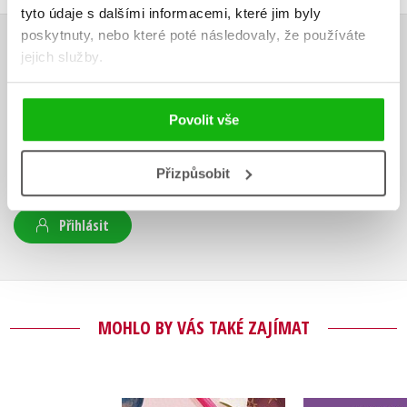
tyto údaje s dalšími informacemi, které jim byly
poskytnuty, nebo které poté následovaly, že používáte
jejich služby.
HODNOCENÍ ČTENÁŘŮ
V současné době nejsou vytvořena žádná uživatelská hodnocení.
Povolit vše
Vaše hodnocení
Přizpůsobit
Uživatelskou recenzi mohou vkládat pouze registrovaní uživatelé
Přihlásit
MOHLO BY VÁS TAKÉ ZAJÍMAT