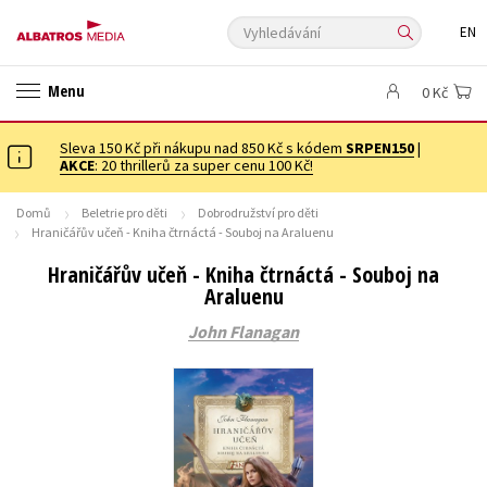
Vyhledávání
EN
ANGLICKÉ KNIHY -20 %
VÝPRODEJ -70 %
20 ZA KILO
Menu
0 Kč
20 ZA KILO
KNIHY S DÁRKEM
🎁DÁRKOVÉ PUBLIKACE
✉️ DÁRKOVÉ POUKAZY
Sleva 150 Kč při nákupu nad 850 Kč s kódem
Auto - moto
Beletrie pro děti
SRPEN150
|
AKCE
: 20 thrillerů za super cenu 100 Kč!
Beletrie pro dospělé
Byznys a ekonomie
Cestování
Domů
Beletrie pro děti
Dobrodružství pro děti
Dárkové publikace
Dárkové zboží
Digitální fotografie
Hraničářův učeň - Kniha čtrnáctá - Souboj na Araluenu
Esoterika a duchovní svět
Historie a military
Hobby
Jazyky
Hraničářův učeň - Kniha čtrnáctá - Souboj na
Araluenu
Kalendáře
Kariéra a osobní rozvoj
Komiks
Křížovky
John Flanagan
Kuchařky
New Adult
Ostatní
Počítače
Poezie
Populárně - naučná pro dospělé
Populárně - naučné pro děti
Předškoláci
Příroda a zahrada
Přírodní vědy
Společnost, politika
Technika a věda
Učebnice
Umění a kultura
Výchova a pedagogika
Young adult