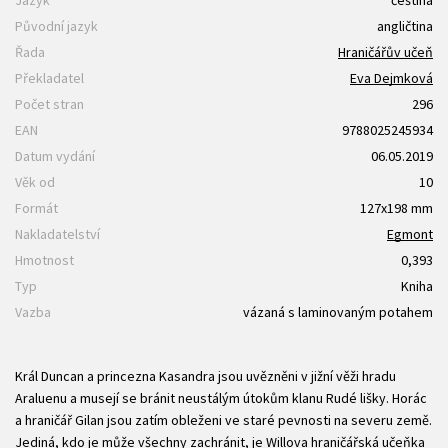
Jazyk
čeština
Původní jazyk
angličtina
Řada
Hraničářův učeň
Překladatel
Eva Dejmková
Počet stran
296
EAN
9788025245934
Datum vydání
06.05.2019
Věk od
10
Formát
127x198 mm
Nakladatelství
Egmont
Hmotnost
0,393
Typ
Kniha
Vazba
vázaná s laminovaným potahem
Král Duncan a princezna Kasandra jsou uvězněni v jižní věži hradu
Araluenu a musejí se bránit neustálým útokům klanu Rudé lišky. Horác
a hraničář Gilan jsou zatím obleženi ve staré pevnosti na severu země.
Jediná, kdo je může všechny zachránit, je Willova hraničářská učeňka