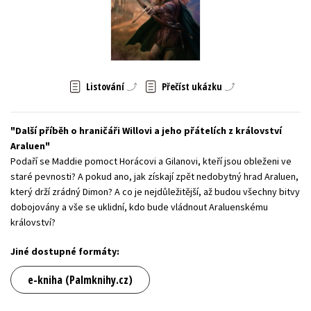
Young adult (SK)
Zahraniční literatura
Zdraví a životní styl
Všechny tituly
Listování
Přečíst ukázku
Další příběh o hraničáři Willovi a jeho přátelích z království
Araluen
Podaří se Maddie pomoct Horácovi a Gilanovi, kteří jsou obleženi ve
staré pevnosti? A pokud ano, jak získají zpět nedobytný hrad Araluen,
který drží zrádný Dimon? A co je nejdůležitější, až budou všechny bitvy
dobojovány a vše se uklidní, kdo bude vládnout Araluenskému
království?
Jiné dostupné formáty:
e-kniha (Palmknihy.cz)