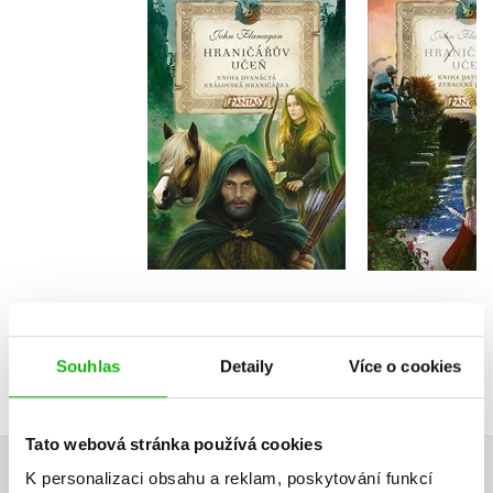
Kniha dvanáctá -
Kniha pat
Královská hraničářka
Ztracený
John Flanagan
John Fla
Do košíku
Do košík
359 Kč
295 Kč
449 Kč
3
Souhlas
Detaily
Více o cookies
Tato webová stránka používá cookies
K personalizaci obsahu a reklam, poskytování funkcí