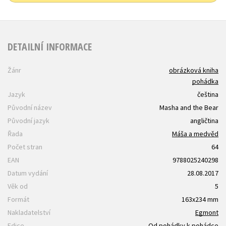
DETAILNÍ INFORMACE
Žánr
obrázková kniha
pohádka
Jazyk
čeština
Původní název
Masha and the Bear
Původní jazyk
angličtina
Řada
Máša a medvěd
Počet stran
64
EAN
9788025240298
Datum vydání
28.08.2017
Věk od
5
Formát
163x234 mm
Nakladatelství
Egmont
Edice
Od pohádky k pohádce