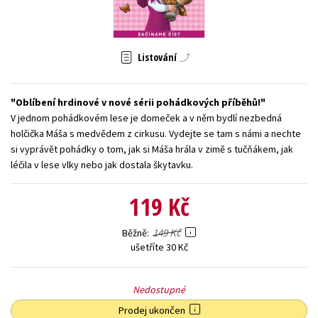
Young adult (SK)
Zahraniční literatura
Zdraví a životní styl
Všechny tituly
Listování
Oblíbení hrdinové v nové sérii pohádkových příběhů!
V jednom pohádkovém lese je domeček a v něm bydlí nezbedná
holčička Máša s medvědem z cirkusu. Vydejte se tam s námi a nechte
si vyprávět pohádky o tom, jak si Máša hrála v zimě s tučňákem, jak
léčila v lese vlky nebo jak dostala škytavku.
119 Kč
149 Kč
Běžně
ušetříte 30 Kč
Nedostupné
Prodej ukončen