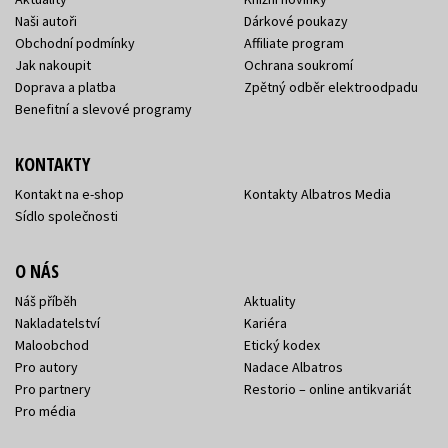
Naši autoři
Dárkové poukazy
Obchodní podmínky
Affiliate program
Jak nakoupit
Ochrana soukromí
Doprava a platba
Zpětný odběr elektroodpadu
Benefitní a slevové programy
KONTAKTY
Kontakt na e-shop
Kontakty Albatros Media
Sídlo společnosti
O NÁS
Náš příběh
Aktuality
Nakladatelství
Kariéra
Maloobchod
Etický kodex
Pro autory
Nadace Albatros
Pro partnery
Restorio – online antikvariát
Pro média