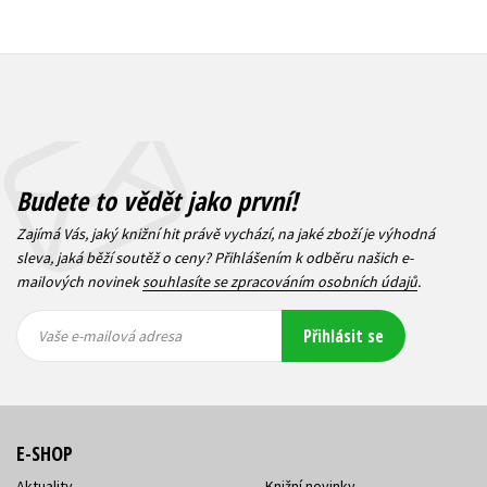
Budete to vědět jako první!
Zajímá Vás, jaký knižní hit právě vychází, na jaké zboží je výhodná
sleva, jaká běží soutěž o ceny? Přihlášením k odběru našich e-
mailových novinek
souhlasíte se zpracováním osobních údajů
.
Vaše e-
Vaše e-
Přihlásit se
mailová
mailová
Vaše e-mailová adresa
adresa
adresa
E-SHOP
Aktuality
Knižní novinky