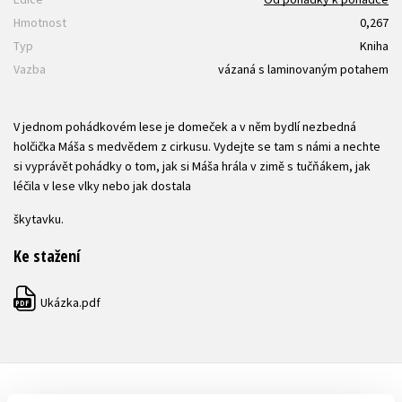
Hmotnost
0,267
Typ
Kniha
Vazba
vázaná s laminovaným potahem
V jednom pohádkovém lese je domeček a v něm bydlí nezbedná
holčička Máša s medvědem z cirkusu. Vydejte se tam s námi a nechte
si vyprávět pohádky o tom, jak si Máša hrála v zimě s tučňákem, jak
léčila v lese vlky nebo jak dostala
škytavku.
Ke stažení
Ukázka.pdf
PDF