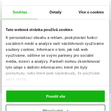
DALŠÍ TITULY Z ŘADY "MÁŠA A MEDVĚD"
Souhlas
Detaily
Více o cookies
Tato webová stránka používá cookies
HODNOCENÍ ČTENÁŘŮ
K personalizaci obsahu a reklam, poskytování funkcí
sociálních médií a analýze naší návštěvnosti využíváme
V současné době nejsou vytvořena žádná uživatelská hodnocení.
soubory cookies.
Informace o tom, jak náš web
využíváme, sdílíme se svými partnery pro sociální
Vaše hodnocení
média, inzerci a analýzy.
Partneři mohou zkombinovat
Uživatelskou recenzi mohou vkládat pouze registrovaní uživatelé
tyto údaje s dalšími informacemi, které jim byly
poskytnuty, nebo které poté následovaly, že používáte
Přihlásit
jejich služby.
Povolit vše
MOHLO BY VÁS TAKÉ ZAJÍMAT
Přizpůsobit