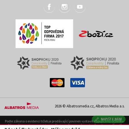
2026 © Albatrosmedia.cz, Albatros Media a.s.
NAPIŠTE NÁM
Podle zákona o evidenci tržeb je prodávající povinen vystavit kupujícímu účtenku.
Zároveň je povinen zaevidovat přijatou tržbu u správce daně on-line; v případě