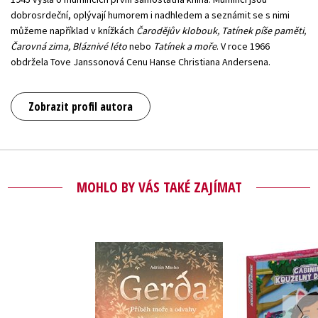
dobrosrdeční, oplývají humorem i nadhledem a seznámit se s nimi
můžeme například v knížkách
Čarodějův klobouk, Tatínek píše paměti,
Čarovná zima, Bláznivé léto
nebo
Tatínek a moře
. V roce 1966
obdržela Tove Janssonová Cenu Hanse Christiana Andersena.
Zobrazit profil autora
MOHLO BY VÁS TAKÉ ZAJÍMAT
Gábinin k
Gerda: Příběh moře
domek - Čti 
a odvahy
s ná
Adrián Macho
Kolekt