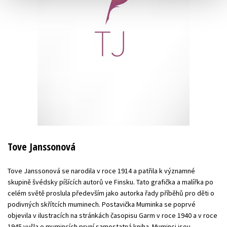
Tove Janssonová
Tove Janssonová se narodila v roce 1914 a patřila k významné
skupině švédsky píšících autorů ve Finsku. Tato grafička a malířka po
celém světě proslula především jako autorka řady příběhů pro děti o
podivných skřítcích muminech. Postavička Muminka se poprvé
objevila v ilustracích na stránkách časopisu Garm v roce 1940 a v roce
1945 vyšla o mumincích první samostatná kniha. Muminci jsou