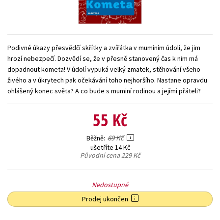
Young adult (SK)
Zahraniční literatura
Zdraví a životní styl
Všechny tituly
Podivné úkazy přesvědčí skřítky a zvířátka v muminím údolí, že jim
hrozí nebezpečí. Dozvědí se, že v přesně stanovený čas k nim má
dopadnout kometa! V údolí vypuká velký zmatek, stěhování všeho
živého a v úkrytech pak očekávání toho nejhoršího. Nastane opravdu
ohlášený konec světa? A co bude s muminí rodinou a jejími přáteli?
55 Kč
69 Kč
Běžně
ušetříte 14 Kč
Původní cena
229 Kč
Nedostupné
Prodej ukončen