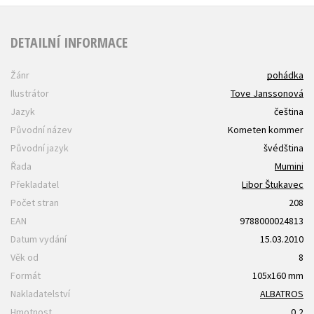
DETAILNÍ INFORMACE
Žánr
pohádka
Ilustrátor
Tove Janssonová
Jazyk
čeština
Původní název
Kometen kommer
Původní jazyk
švédština
Řada
Mumini
Překladatel
Libor Štukavec
Počet stran
208
EAN
9788000024813
Datum vydání
15.03.2010
Věk od
8
Formát
105x160 mm
Nakladatelství
ALBATROS
Hmotnost
0,2