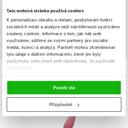
V současné době nejsou vytvořena žádná uživatelská hodnocení.
Tato webová stránka používá cookies
Vaše hodnocení
K personalizaci obsahu a reklam, poskytování funkcí
sociálních médií a analýze naší návštěvnosti využíváme
Uživatelskou recenzi mohou vkládat pouze registrovaní uživatelé
soubory cookies.
Informace o tom, jak náš web
využíváme, sdílíme se svými partnery pro sociální
Přihlásit
média, inzerci a analýzy.
Partneři mohou zkombinovat
tyto údaje s dalšími informacemi, které jim byly
poskytnuty, nebo které poté následovaly, že používáte
AUTOR KNIHY
jejich služby.
Povolit vše
Přizpůsobit