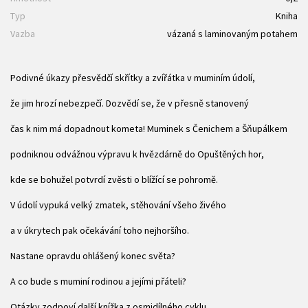
Typ
Kniha
Vazba
vázaná s laminovaným potahem
Podivné úkazy přesvědčí skřítky a zvířátka v muminím údolí,
že jim hrozí nebezpečí. Dozvědí se, že v přesně stanovený
čas k nim má dopadnout kometa! Muminek s Čenichem a Šňupálkem
podniknou odvážnou výpravu k hvězdárně do Opuštěných hor,
kde se bohužel potvrdí zvěsti o blížící se pohromě.
V údolí vypuká velký zmatek, stěhování všeho živého
a v úkrytech pak očekávání toho nejhoršího.
Nastane opravdu ohlášený konec světa?
A co bude s muminí rodinou a jejími přáteli?
Otázky zodpoví další knížka z osmidílného cyklu