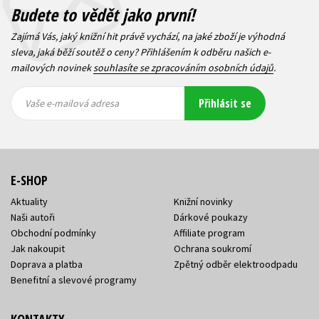
Budete to vědět jako první!
Zajímá Vás, jaký knižní hit právě vychází, na jaké zboží je výhodná
sleva, jaká běží soutěž o ceny? Přihlášením k odběru našich e-
mailových novinek
souhlasíte se zpracováním osobních údajů
.
Vaše e-
Vaše e-
Přihlásit se
mailová
mailová
Vaše e-mailová adresa
adresa
adresa
E-SHOP
Aktuality
Knižní novinky
Naši autoři
Dárkové poukazy
Obchodní podmínky
Affiliate program
Jak nakoupit
Ochrana soukromí
Doprava a platba
Zpětný odběr elektroodpadu
Benefitní a slevové programy
KONTAKTY