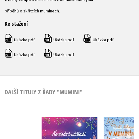
příběhů o skřítcích muminech.
Ke stažení
Ukázka.pdf
Ukázka.pdf
Ukázka.pdf
PDF
PDF
PDF
Ukázka.pdf
Ukázka.pdf
PDF
PDF
DALŠÍ TITULY Z ŘADY "MUMINI"
Další dobrod
Nevšední události v
muminím 
muminím údolí