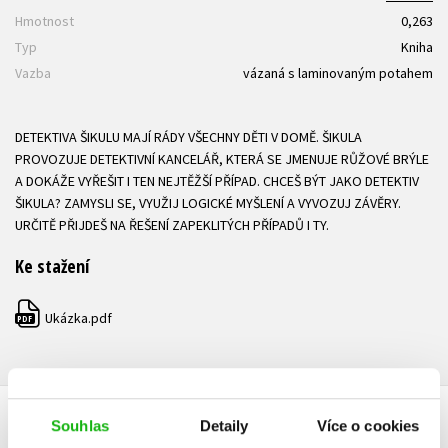
Hmotnost
0,263
Typ
Kniha
Vazba
vázaná s laminovaným potahem
DETEKTIVA ŠIKULU MAJÍ RÁDY VŠECHNY DĚTI V DOMĚ. ŠIKULA
PROVOZUJE DETEKTIVNÍ KANCELÁŘ, KTERÁ SE JMENUJE RŮŽOVÉ BRÝLE
A DOKÁŽE VYŘEŠIT I TEN NEJTĚŽŠÍ PŘÍPAD. CHCEŠ BÝT JAKO DETEKTIV
ŠIKULA? ZAMYSLI SE, VYUŽIJ LOGICKÉ MYŠLENÍ A VYVOZUJ ZÁVĚRY.
URČITĚ PŘIJDEŠ NA ŘEŠENÍ ZAPEKLITÝCH PŘÍPADŮ I TY.
Ke stažení
Ukázka.pdf
PDF
Souhlas
Detaily
Více o cookies
HODNOCENÍ ČTENÁŘŮ