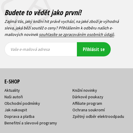
Budete to vědět jako první!
Zajímá Vás, jaký knižní hit právě vychází, na jaké zboží je výhodná
sleva, jaká běží soutěž o ceny? Přihlášením k odběru našich e-
mailových novinek
souhlasíte se zpracováním osobních údajů
.
Vaše e-
Vaše e-
Přihlásit se
mailová
mailová
Vaše e-mailová adresa
adresa
adresa
E-SHOP
Aktuality
Knižní novinky
Naši autoři
Dárkové poukazy
Obchodní podmínky
Affiliate program
Jak nakoupit
Ochrana soukromí
Doprava a platba
Zpětný odběr elektroodpadu
Benefitní a slevové programy