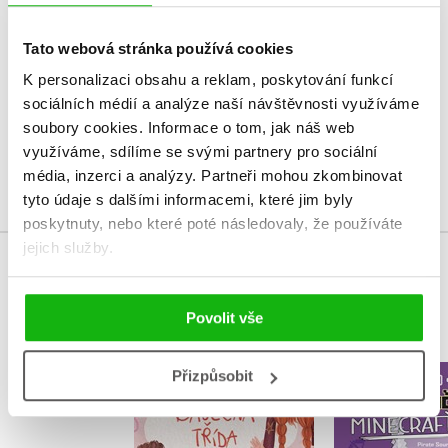
V současné době nejsou vytvořena žádná uživatelská hodnocení.
Tato webová stránka používá cookies
K personalizaci obsahu a reklam, poskytování funkcí
Vaše hodnocení
sociálních médií a analýze naší návštěvnosti využíváme
Uživatelskou recenzi mohou vkládat pouze registrovaní uživatelé
soubory cookies.
Informace o tom, jak náš web
využíváme, sdílíme se svými partnery pro sociální
Přihlásit
média, inzerci a analýzy.
Partneři mohou zkombinovat
tyto údaje s dalšími informacemi, které jim byly
poskytnuty, nebo které poté následovaly, že používáte
jejich služby.
MOHLO BY VÁS TAKÉ ZAJÍMAT
Povolit vše
Přizpůsobit
Deník mal
Báječná třída
Minecra
Iveta Zámečníková
Cube 