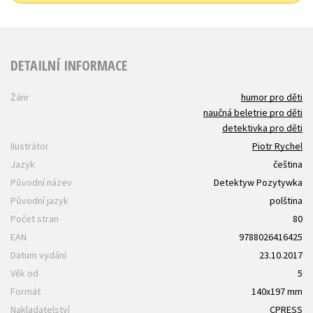
DETAILNÍ INFORMACE
Žánr
humor pro děti
naučná beletrie pro děti
detektivka pro děti
Ilustrátor
Piotr Rychel
Jazyk
čeština
Původní název
Detektyw Pozytywka
Původní jazyk
polština
Počet stran
80
EAN
9788026416425
Datum vydání
23.10.2017
Věk od
5
Formát
140x197 mm
Nakladatelství
CPRESS