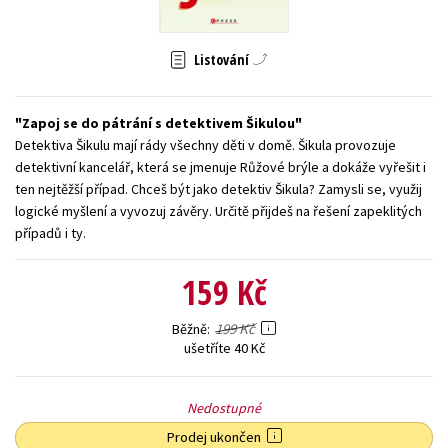
Young adult (SK)
Zahraniční literatura
Zdraví a životní styl
Listování
Všechny tituly
Zapoj se do pátrání s detektivem Šikulou
Detektiva Šikulu mají rády všechny děti v domě. Šikula provozuje
detektivní kancelář, která se jmenuje Růžové brýle a dokáže vyřešit i
ten nejtěžší případ. Chceš být jako detektiv Šikula? Zamysli se, využij
logické myšlení a vyvozuj závěry. Určitě přijdeš na řešení zapeklitých
případů i ty.
159 Kč
199 Kč
Běžně
ušetříte 40 Kč
Nedostupné
Prodej ukončen