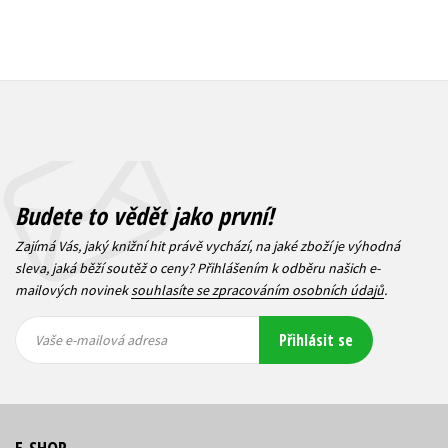
Budete to vědět jako první!
Zajímá Vás, jaký knižní hit právě vychází, na jaké zboží je výhodná
sleva, jaká běží soutěž o ceny? Přihlášením k odběru našich e-
mailových novinek
souhlasíte se zpracováním osobních údajů
.
Vaše e-
Vaše e-
Přihlásit se
mailová
mailová
Vaše e-mailová adresa
adresa
adresa
E-SHOP