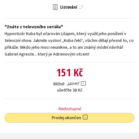
Listování
Young adult (SK)
Zahraniční literatura
Zdraví a životní styl
Všechny tituly
Znáte z televizního seriálu
Hypnotizér Kuba byl očarován Lišajem, který využil jeho ponížení v
televizní show. Jakmile vysloví „Kuba řekl“, všichni dělají přesně to, co
přikáže. Nikdo jeho moci neunikne, a to ani známý módní návrhář
Gabriel Agreste... který je Adrienovým otcem!
151 Kč
189 Kč
Běžně
ušetříte 38 Kč
Nedostupné
Prodej ukončen