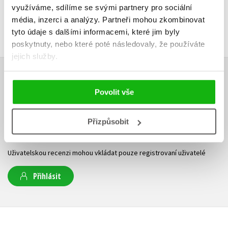
využíváme, sdílíme se svými partnery pro sociální
média, inzerci a analýzy.
Partneři mohou zkombinovat
tyto údaje s dalšími informacemi, které jim byly
poskytnuty, nebo které poté následovaly, že používáte
jejich služby.
HODNOCENÍ ČTENÁŘŮ
Povolit vše
V současné době nejsou vytvořena žádná uživatelská hodnocení.
Přizpůsobit
Vaše hodnocení
Uživatelskou recenzi mohou vkládat pouze registrovaní uživatelé
Přihlásit