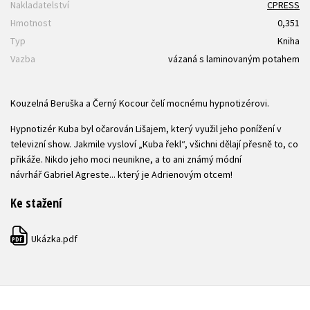
Nakladatelství
CPRESS
Hmotnost
0,351
Typ
Kniha
Vazba
vázaná s laminovaným potahem
Kouzelná Beruška a Černý Kocour čelí mocnému hypnotizérovi.
Hypnotizér Kuba byl očarován Lišajem, který využil jeho ponížení v
televizní show. Jakmile vysloví „Kuba řekl“, všichni dělají přesně to, co
přikáže. Nikdo jeho moci neunikne, a to ani známý módní
návrhář Gabriel Agreste... který je Adrienovým otcem!
Ke stažení
Ukázka.pdf
PDF