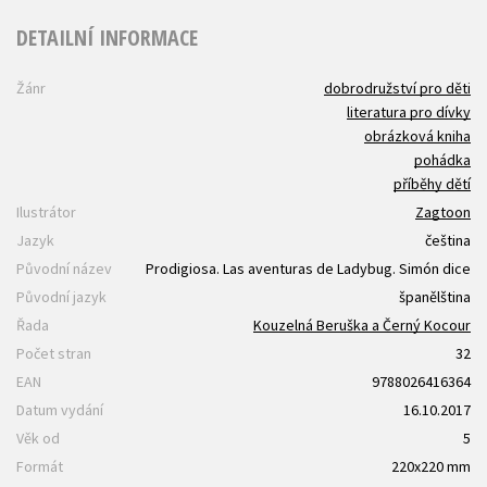
DETAILNÍ INFORMACE
Žánr
dobrodružství pro děti
literatura pro dívky
obrázková kniha
pohádka
příběhy dětí
Ilustrátor
Zagtoon
Jazyk
čeština
Původní název
Prodigiosa. Las aventuras de Ladybug. Simón dice
Původní jazyk
španělština
Řada
Kouzelná Beruška a Černý Kocour
Počet stran
32
EAN
9788026416364
Datum vydání
16.10.2017
Věk od
5
Formát
220x220 mm