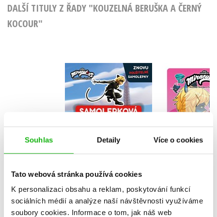
DALŠÍ TITULY Z ŘADY "KOUZELNÁ BERUŠKA A ČERNÝ
KOCOUR"
Kouzelná Beruška a
Kouzelná B
Černý kocour -
Černý Ko
Samolepková
Komiksové p
zábava
Kolektiv
Souhlas
Detaily
Více o cookies
Do košík
Do košíku
Tato webová stránka používá cookies
183 Kč
2
135 Kč
169 Kč
K personalizaci obsahu a reklam, poskytování funkcí
sociálních médií a analýze naší návštěvnosti využíváme
soubory cookies.
Informace o tom, jak náš web