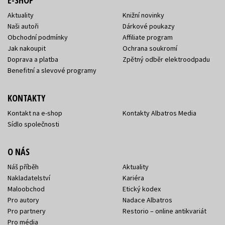
Aktuality
Knižní novinky
Naši autoři
Dárkové poukazy
Obchodní podmínky
Affiliate program
Jak nakoupit
Ochrana soukromí
Doprava a platba
Zpětný odběr elektroodpadu
Benefitní a slevové programy
KONTAKTY
Kontakt na e-shop
Kontakty Albatros Media
Sídlo společnosti
O NÁS
Náš příběh
Aktuality
Nakladatelství
Kariéra
Maloobchod
Etický kodex
Pro autory
Nadace Albatros
Pro partnery
Restorio – online antikvariát
Pro média