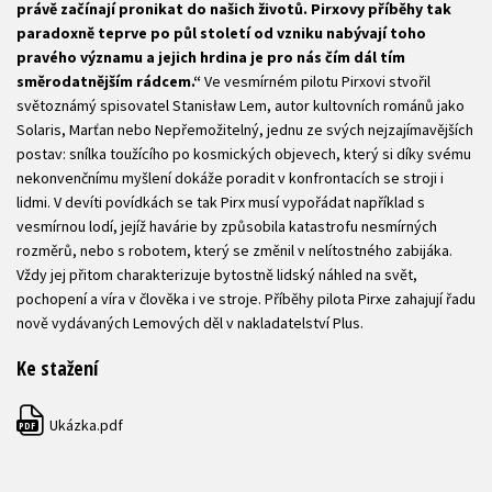
právě začínají pronikat do našich životů. Pirxovy příběhy tak
paradoxně teprve po půl století od vzniku nabývají toho
pravého významu a jejich hrdina je pro nás čím dál tím
směrodatnějším rádcem.“
Ve vesmírném pilotu Pirxovi stvořil
světoznámý spisovatel Stanisław Lem, autor kultovních románů jako
Solaris, Marťan nebo Nepřemožitelný, jednu ze svých nejzajímavějších
postav: snílka toužícího po kosmických objevech, který si díky svému
nekonvenčnímu myšlení dokáže poradit v konfrontacích se stroji i
lidmi. V devíti povídkách se tak Pirx musí vypořádat například s
vesmírnou lodí, jejíž havárie by způsobila katastrofu nesmírných
rozměrů, nebo s robotem, který se změnil v nelítostného zabijáka.
Vždy jej přitom charakterizuje bytostně lidský náhled na svět,
pochopení a víra v člověka i ve stroje. Příběhy pilota Pirxe zahajují řadu
nově vydávaných Lemových děl v nakladatelství Plus.
Ke stažení
Ukázka.pdf
PDF