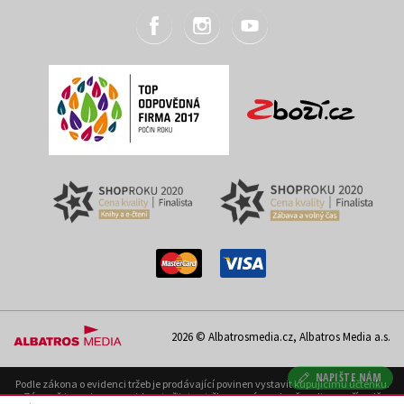
2026 © Albatrosmedia.cz, Albatros Media a.s.
NAPIŠTE NÁM
Podle zákona o evidenci tržeb je prodávající povinen vystavit kupujícímu účtenku.
Zároveň je povinen zaevidovat přijatou tržbu u správce daně on-line; v případě