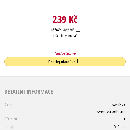
239 Kč
299 Kč
Běžně
ušetříte 60 Kč
Nedostupné
Prodej ukončen
DETAILNÍ INFORMACE
Žánr
povídka
světová beletrie
Číslo dílu
1
Jazyk
čeština