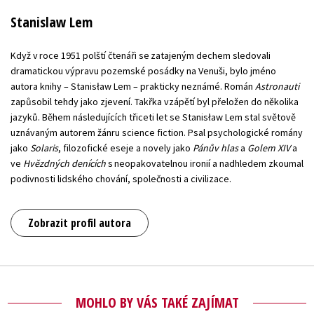
Stanislaw Lem
Když v roce 1951 polští čtenáři se zatajeným dechem sledovali
dramatickou výpravu pozemské posádky na Venuši, bylo jméno
autora knihy – Stanisław Lem – prakticky neznámé. Román
Astronauti
zapůsobil tehdy jako zjevení. Takřka vzápětí byl přeložen do několika
jazyků. Během následujících třiceti let se Stanisław Lem stal světově
uznávaným autorem žánru science fiction. Psal psychologické romány
jako
Solaris
, filozofické eseje a novely jako
Pánův hlas
a
Golem XIV
a
ve
Hvězdných denících
s neopakovatelnou ironií a nadhledem zkoumal
podivnosti lidského chování, společnosti a civilizace.
Zobrazit profil autora
MOHLO BY VÁS TAKÉ ZAJÍMAT