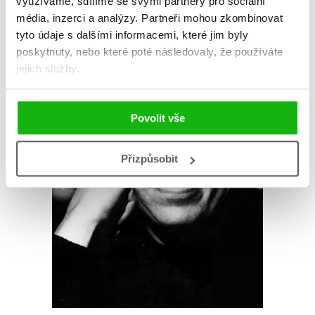
využíváme, sdílíme se svými partnery pro sociální
AUTOR KNIHY
média, inzerci a analýzy.
Partneři mohou zkombinovat
tyto údaje s dalšími informacemi, které jim byly
poskytnuty, nebo které poté následovaly, že používáte
jejich služby.
Povolit vše
Přizpůsobit