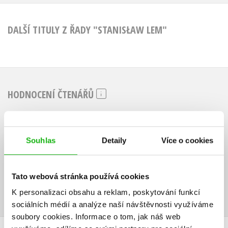
DALŠÍ TITULY Z ŘADY "STANISŁAW LEM"
HODNOCENÍ ČTENÁŘŮ
V současné době nejsou vytvořena žádná uživatelská hodnocení.
Souhlas
Detaily
Více o cookies
Vaše hodnocení
Uživatelskou recenzi mohou vkládat pouze registrovaní uživatelé
Tato webová stránka používá cookies
Přihlásit
K personalizaci obsahu a reklam, poskytování funkcí
sociálních médií a analýze naší návštěvnosti využíváme
soubory cookies.
Informace o tom, jak náš web