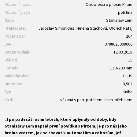
Původní název
Opowieści o pilocie Pirxie
Původní jazyk
polština
Řada
Stanisław Lem
Překladatel
Jaroslav Simonides
,
Helena Stachová
,
Oldřich Rafaj
Počet stran
264
EAN
9788025908006
Datum vydání
12.03.2018
Věk od
15
Formát
130x200 mm
Nakladatelství
PLUS
Hmotnost
0,502
Typ
Kniha
Vazba
vázaná s pap. potahem s lam. přebalem
„I po padesáti osmi letech, které uplynuly od doby, kdy
Stanisław Lem napsal první povídku s Pirxem, je pro nás jeho
hrdina vzorem, jak se chovat k automatům a robotům, jež