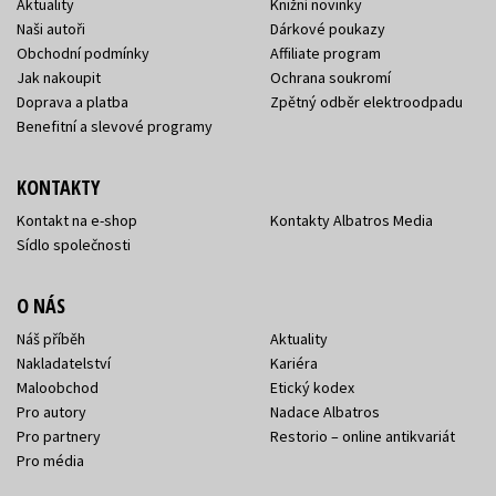
Aktuality
Knižní novinky
Naši autoři
Dárkové poukazy
Obchodní podmínky
Affiliate program
Jak nakoupit
Ochrana soukromí
Doprava a platba
Zpětný odběr elektroodpadu
Benefitní a slevové programy
KONTAKTY
Kontakt na e-shop
Kontakty Albatros Media
Sídlo společnosti
O NÁS
Náš příběh
Aktuality
Nakladatelství
Kariéra
Maloobchod
Etický kodex
Pro autory
Nadace Albatros
Pro partnery
Restorio – online antikvariát
Pro média