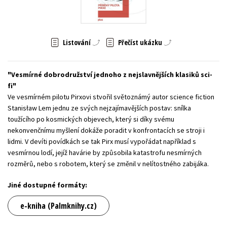
Young adult (SK)
Zahraniční literatura
Zdraví a životní styl
Všechny tituly
Listování
Přečíst ukázku
Vesmírné dobrodružství jednoho z nejslavnějších klasiků sci-
fi
Ve vesmírném pilotu Pirxovi stvořil světoznámý autor science fiction
Stanisław Lem jednu ze svých nejzajímavějších postav: snílka
toužícího po kosmických objevech, který si díky svému
nekonvenčnímu myšlení dokáže poradit v konfrontacích se stroji i
lidmi. V devíti povídkách se tak Pirx musí vypořádat například s
vesmírnou lodí, jejíž havárie by způsobila katastrofu nesmírných
rozměrů, nebo s robotem, který se změnil v nelítostného zabijáka.
Jiné dostupné formáty:
e-kniha (Palmknihy.cz)