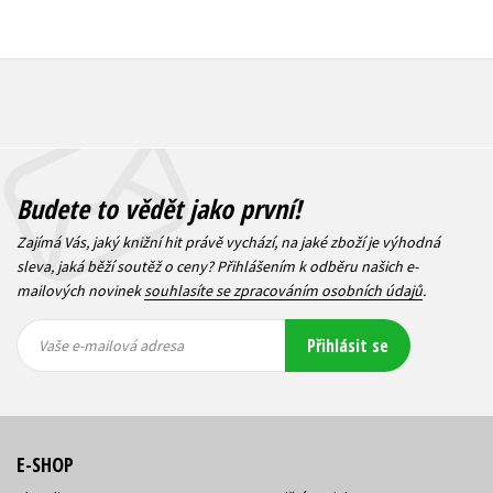
Budete to vědět jako první!
Zajímá Vás, jaký knižní hit právě vychází, na jaké zboží je výhodná
sleva, jaká běží soutěž o ceny? Přihlášením k odběru našich e-
mailových novinek
souhlasíte se zpracováním osobních údajů
.
Vaše e-
Vaše e-
Přihlásit se
mailová
mailová
Vaše e-mailová adresa
adresa
adresa
E-SHOP