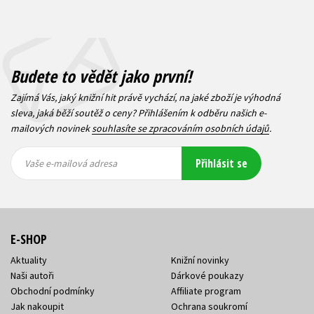
Budete to vědět jako první!
Zajímá Vás, jaký knižní hit právě vychází, na jaké zboží je výhodná
sleva, jaká běží soutěž o ceny? Přihlášením k odběru našich e-
mailových novinek
souhlasíte se zpracováním osobních údajů
.
Vaše e-
Vaše e-
Přihlásit se
mailová
mailová
Vaše e-mailová adresa
adresa
adresa
E-SHOP
Aktuality
Knižní novinky
Naši autoři
Dárkové poukazy
Obchodní podmínky
Affiliate program
Jak nakoupit
Ochrana soukromí