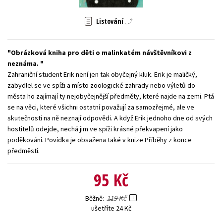
Young adult (SK)
Zahraniční literatura
Zdraví a životní styl
Listování
Všechny tituly
Obrázková kniha pro děti o malinkatém návštěvníkovi z
neznáma.
Zahraniční student Erik není jen tak obyčejný kluk. Erik je maličký,
zabydlel se ve spíži a místo zoologické zahrady nebo výletů do
města ho zajímají ty nejobyčejnější předměty, které najde na zemi. Ptá
se na věci, které všichni ostatní považují za samozřejmé, ale ve
skutečnosti na ně neznají odpovědi. A když Erik jednoho dne od svých
hostitelů odejde, nechá jim ve spíži krásné překvapení jako
poděkování. Povídka je obsažena také v knize Příběhy z konce
předměstí.
95 Kč
119 Kč
Běžně
ušetříte 24 Kč