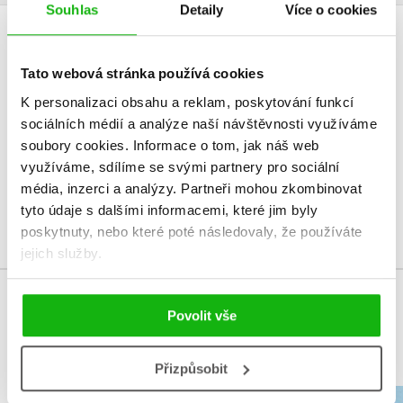
Souhlas
Detaily
Více o cookies
HODNOCENÍ ČTENÁŘŮ
Tato webová stránka používá cookies
V současné době nejsou vytvořena žádná uživatelská hodnocení.
K personalizaci obsahu a reklam, poskytování funkcí
sociálních médií a analýze naší návštěvnosti využíváme
Vaše hodnocení
soubory cookies.
Informace o tom, jak náš web
využíváme, sdílíme se svými partnery pro sociální
Uživatelskou recenzi mohou vkládat pouze registrovaní uživatelé
média, inzerci a analýzy.
Partneři mohou zkombinovat
tyto údaje s dalšími informacemi, které jim byly
Přihlásit
poskytnuty, nebo které poté následovaly, že používáte
jejich služby.
MOHLO BY VÁS TAKÉ ZAJÍMAT
Povolit vše
Přizpůsobit