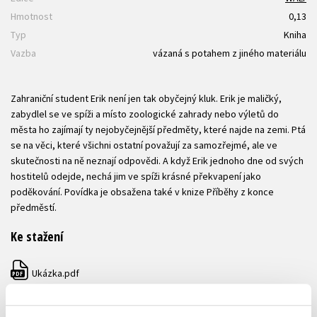
Hmotnost
0,13
Typ
Kniha
Vazba
vázaná s potahem z jiného materiálu
Zahraniční student Erik není jen tak obyčejný kluk. Erik je maličký,
zabydlel se ve spíži a místo zoologické zahrady nebo výletů do
města ho zajímají ty nejobyčejnější předměty, které najde na zemi. Ptá
se na věci, které všichni ostatní považují za samozřejmé, ale ve
skutečnosti na ně neznají odpovědi. A když Erik jednoho dne od svých
hostitelů odejde, nechá jim ve spíži krásné překvapení jako
poděkování. Povídka je obsažena také v knize Příběhy z konce
předměstí.
Ke stažení
Ukázka.pdf
PDF