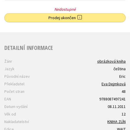
Nedostupné
Prodej ukončen
DETAILNÍ INFORMACE
Žánr
obrázková kniha
Jazyk
čeština
Původní název
Eric
Překladatel
Eva Dejmková
Počet stran
48
EAN
9788087497241
Datum vydání
08.11.2011
Věk od
12
Nakladatelství
KNIHA ZLÍN
Edice
WALT