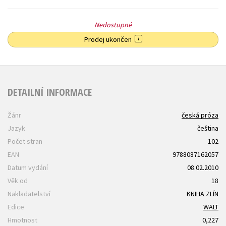
Nedostupné
Prodej ukončen
DETAILNÍ INFORMACE
Žánr
česká próza
Jazyk
čeština
Počet stran
102
EAN
9788087162057
Datum vydání
08.02.2010
Věk od
18
Nakladatelství
KNIHA ZLÍN
Edice
WALT
Hmotnost
0,227