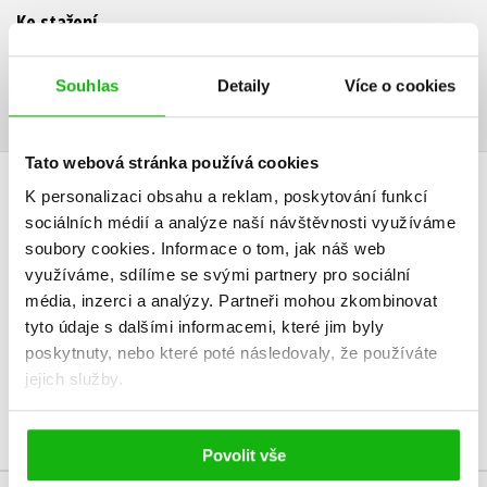
Ke stažení
Ukázka.pdf
PDF
Souhlas
Detaily
Více o cookies
Tato webová stránka používá cookies
K personalizaci obsahu a reklam, poskytování funkcí
HODNOCENÍ ČTENÁŘŮ
sociálních médií a analýze naší návštěvnosti využíváme
soubory cookies.
Informace o tom, jak náš web
V současné době nejsou vytvořena žádná uživatelská hodnocení.
využíváme, sdílíme se svými partnery pro sociální
média, inzerci a analýzy.
Partneři mohou zkombinovat
Vaše hodnocení
tyto údaje s dalšími informacemi, které jim byly
poskytnuty, nebo které poté následovaly, že používáte
Uživatelskou recenzi mohou vkládat pouze registrovaní uživatelé
jejich služby.
Přihlásit
Povolit vše