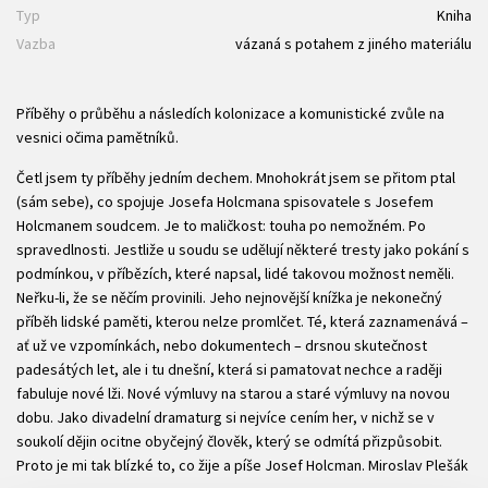
Typ
Kniha
Vazba
vázaná s potahem z jiného materiálu
Příběhy o průběhu a následích kolonizace a komunistické zvůle na
vesnici očima pamětníků.
Četl jsem ty příběhy jedním dechem. Mnohokrát jsem se přitom ptal
(sám sebe), co spojuje Josefa Holcmana spisovatele s Josefem
Holcmanem soudcem. Je to maličkost: touha po nemožném. Po
spravedlnosti. Jestliže u soudu se udělují některé tresty jako pokání s
podmínkou, v příbězích, které napsal, lidé takovou možnost neměli.
Neřku-li, že se něčím provinili. Jeho nejnovější knížka je nekonečný
příběh lidské paměti, kterou nelze promlčet. Té, která zaznamenává –
ať už ve vzpomínkách, nebo dokumentech – drsnou skutečnost
padesátých let, ale i tu dnešní, která si pamatovat nechce a raději
fabuluje nové lži. Nové výmluvy na starou a staré výmluvy na novou
dobu. Jako divadelní dramaturg si nejvíce cením her, v nichž se v
soukolí dějin ocitne obyčejný člověk, který se odmítá přizpůsobit.
Proto je mi tak blízké to, co žije a píše Josef Holcman. Miroslav Plešák