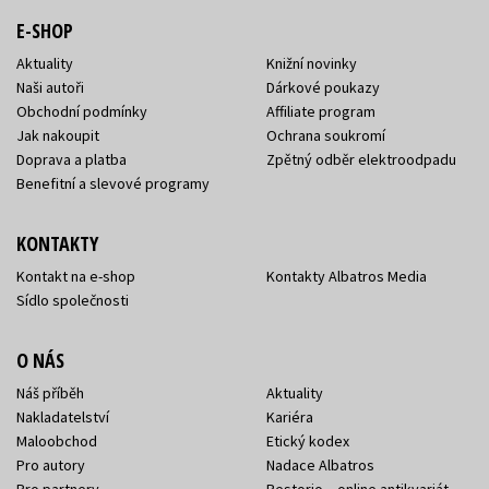
E-SHOP
Aktuality
Knižní novinky
Naši autoři
Dárkové poukazy
Obchodní podmínky
Affiliate program
Jak nakoupit
Ochrana soukromí
Doprava a platba
Zpětný odběr elektroodpadu
Benefitní a slevové programy
KONTAKTY
Kontakt na e-shop
Kontakty Albatros Media
Sídlo společnosti
O NÁS
Náš příběh
Aktuality
Nakladatelství
Kariéra
Maloobchod
Etický kodex
Pro autory
Nadace Albatros
Pro partnery
Restorio – online antikvariát