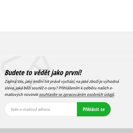
Budete to vědět jako první!
Zajímá Vás, jaký knižní hit právě vychází, na jaké zboží je výhodná
sleva, jaká běží soutěž o ceny? Přihlášením k odběru našich e-
mailových novinek
souhlasíte se zpracováním osobních údajů
.
Vaše e-
Vaše e-
Přihlásit se
mailová
mailová
Vaše e-mailová adresa
adresa
adresa