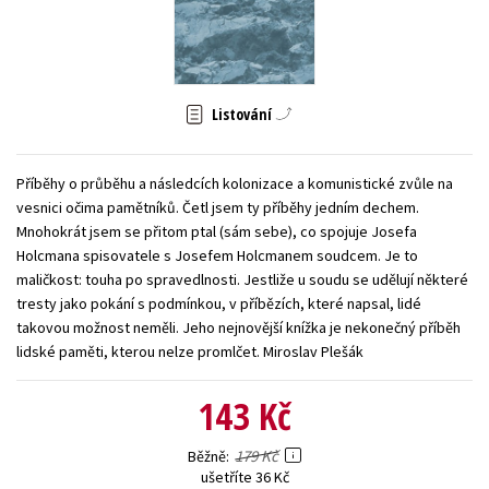
Young adult (SK)
Zahraniční literatura
Zdraví a životní styl
Všechny tituly
Listování
Příběhy o průběhu a následcích kolonizace a komunistické zvůle na
vesnici očima pamětníků. Četl jsem ty příběhy jedním dechem.
Mnohokrát jsem se přitom ptal (sám sebe), co spojuje Josefa
Holcmana spisovatele s Josefem Holcmanem soudcem. Je to
maličkost: touha po spravedlnosti. Jestliže u soudu se udělují některé
tresty jako pokání s podmínkou, v příbězích, které napsal, lidé
takovou možnost neměli. Jeho nejnovější knížka je nekonečný příběh
lidské paměti, kterou nelze promlčet. Miroslav Plešák
143 Kč
179 Kč
Běžně
ušetříte 36 Kč