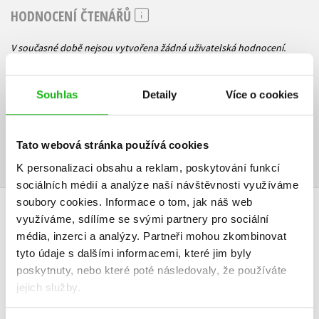
HODNOCENÍ ČTENÁŘŮ
V současné době nejsou vytvořena žádná uživatelská hodnocení.
Vaše hodnocení
Souhlas
Detaily
Více o cookies
Uživatelskou recenzi mohou vkládat pouze registrovaní uživatelé
Přihlásit
Tato webová stránka používá cookies
K personalizaci obsahu a reklam, poskytování funkcí
sociálních médií a analýze naší návštěvnosti využíváme
soubory cookies.
Informace o tom, jak náš web
AUTOR KNIHY
využíváme, sdílíme se svými partnery pro sociální
média, inzerci a analýzy.
Partneři mohou zkombinovat
tyto údaje s dalšími informacemi, které jim byly
poskytnuty, nebo které poté následovaly, že používáte
jejich služby.