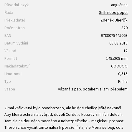
Původní jazyk
angličtina
Řada
Sníh nebo popel
Překladatel
Zdeněk Uherčík
Počet stran
320
EAN
9788075445063
Datum vydání
05.03.2018
Věk od
12
Formát
145x205 mm
Nakladatelství
COOBOO
Hmotnost
0,515
Typ
Kniha
Vazba
vázaná s pap. potahem s lam. přebalem
Zimní království bylo osvobozeno, ale krušné chvilky ještě nekončí.
Aby Meira ochránila svůj lid, dovolí Cordellu kopat v zimních dolech.
Tam ale najdou něco mocného a nebezpečného – magickou propast.
Theron chce využít tento nález k poražení zla, ale Meira se bojí, co s