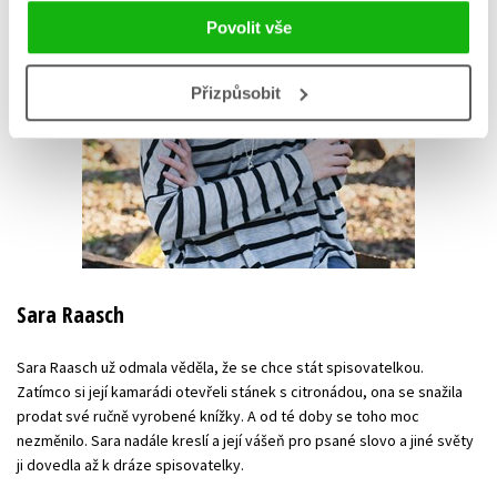
Povolit vše
Přizpůsobit
Sara Raasch
Sara Raasch už odmala věděla, že se chce stát spisovatelkou.
Zatímco si její kamarádi otevřeli stánek s citronádou, ona se snažila
prodat své ručně vyrobené knížky. A od té doby se toho moc
nezměnilo. Sara nadále kreslí a její vášeň pro psané slovo a jiné světy
ji dovedla až k dráze spisovatelky.