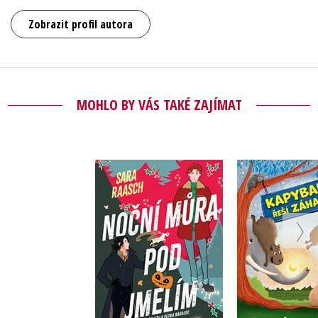
Zobrazit profil autora
MOHLO BY VÁS TAKÉ ZAJÍMAT
Noční můra pod
Kapybary
jmelím
záha
Sara Raasch
Matthäu
Do košíku
Do košík