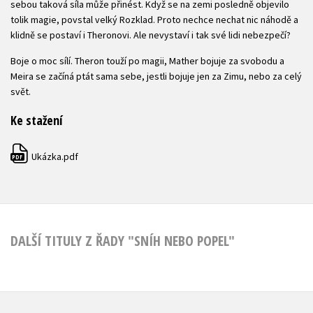
sebou taková síla může přinést. Když se na zemi posledně objevilo
tolik magie, povstal velký Rozklad. Proto nechce nechat nic náhodě a
klidně se postaví i Theronovi. Ale nevystaví i tak své lidi nebezpečí?
Boje o moc sílí. Theron touží po magii, Mather bojuje za svobodu a
Meira se začíná ptát sama sebe, jestli bojuje jen za Zimu, nebo za celý
svět.
Ke stažení
Ukázka.pdf
PDF
DALŠÍ TITULY Z ŘADY "SNÍH NEBO POPEL"