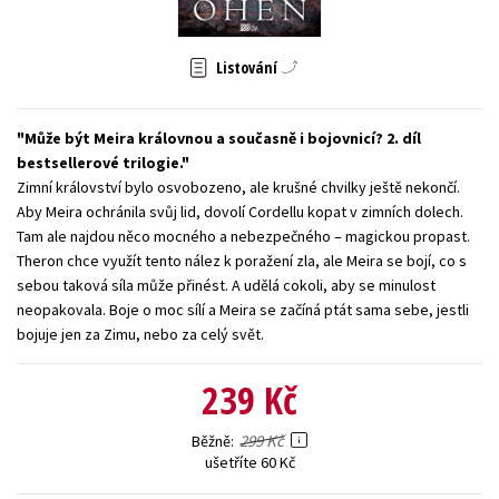
Young adult (SK)
Zahraniční literatura
Zdraví a životní styl
Listování
Všechny tituly
Může být Meira královnou a současně i bojovnicí? 2. díl
bestsellerové trilogie.
Zimní království bylo osvobozeno, ale krušné chvilky ještě nekončí.
Aby Meira ochránila svůj lid, dovolí Cordellu kopat v zimních dolech.
Tam ale najdou něco mocného a nebezpečného – magickou propast.
Theron chce využít tento nález k poražení zla, ale Meira se bojí, co s
sebou taková síla může přinést. A udělá cokoli, aby se minulost
neopakovala. Boje o moc sílí a Meira se začíná ptát sama sebe, jestli
bojuje jen za Zimu, nebo za celý svět.
239 Kč
299 Kč
Běžně
ušetříte 60 Kč