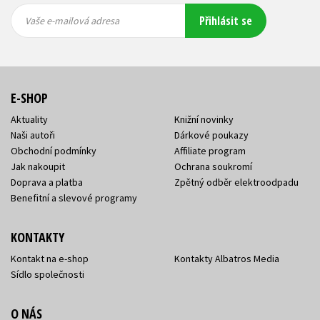
Vaše e-
Vaše e-
Přihlásit se
mailová
mailová
Vaše e-mailová adresa
adresa
adresa
E-SHOP
Aktuality
Knižní novinky
Naši autoři
Dárkové poukazy
Obchodní podmínky
Affiliate program
Jak nakoupit
Ochrana soukromí
Doprava a platba
Zpětný odběr elektroodpadu
Benefitní a slevové programy
KONTAKTY
Kontakt na e-shop
Kontakty Albatros Media
Sídlo společnosti
O NÁS