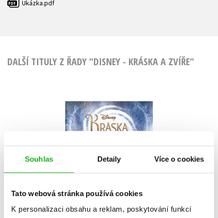
Ukázka.pdf
PDF
DALŠÍ TITULY Z ŘADY "DISNEY - KRÁSKA A ZVÍŘE"
Kráska a zvíře -
Zakletá v knize
Jennifer Donnelly
Souhlas
Detaily
Více o cookies
Tato webová stránka používá cookies
Do košíku
K personalizaci obsahu a reklam, poskytování funkcí