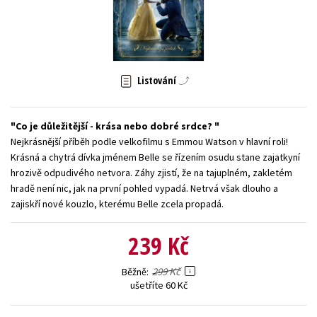
Young adult (SK)
Zahraniční literatura
Zdraví a životní styl
Všechny tituly
Listování
Co je důležitější - krása nebo dobré srdce?
Nejkrásnější příběh podle velkofilmu s Emmou Watson v hlavní roli!
Krásná a chytrá dívka jménem Belle se řízením osudu stane zajatkyní
hrozivě odpudivého netvora. Záhy zjistí, že na tajuplném, zakletém
hradě není nic, jak na první pohled vypadá. Netrvá však dlouho a
zajiskří nové kouzlo, kterému Belle zcela propadá.
239 Kč
299 Kč
Běžně
ušetříte 60 Kč