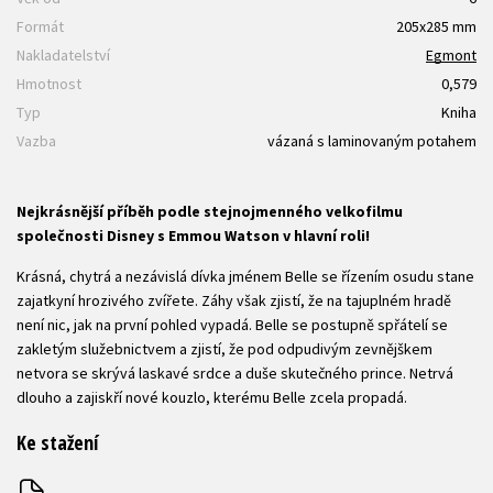
Formát
205x285 mm
Nakladatelství
Egmont
Hmotnost
0,579
Typ
Kniha
Vazba
vázaná s laminovaným potahem
Nejkrásnější příběh podle stejnojmenného velkofilmu
společnosti Disney s Emmou Watson v hlavní roli!
Krásná, chytrá a nezávislá dívka jménem Belle se řízením osudu stane
zajatkyní hrozivého zvířete. Záhy však zjistí, že na tajuplném hradě
není nic, jak na první pohled vypadá. Belle se postupně spřátelí se
zakletým služebnictvem a zjistí, že pod odpudivým zevnějškem
netvora se skrývá laskavé srdce a duše skutečného prince. Netrvá
dlouho a zajiskří nové kouzlo, kterému Belle zcela propadá.
Ke stažení