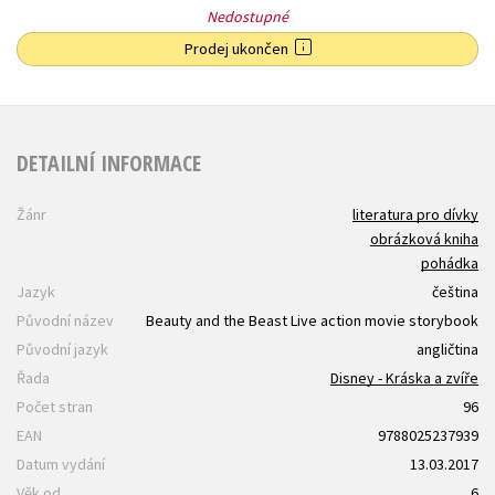
Nedostupné
Prodej ukončen
DETAILNÍ INFORMACE
Žánr
literatura pro dívky
obrázková kniha
pohádka
Jazyk
čeština
Původní název
Beauty and the Beast Live action movie storybook
Původní jazyk
angličtina
Řada
Disney - Kráska a zvíře
Počet stran
96
EAN
9788025237939
Datum vydání
13.03.2017
Věk od
6