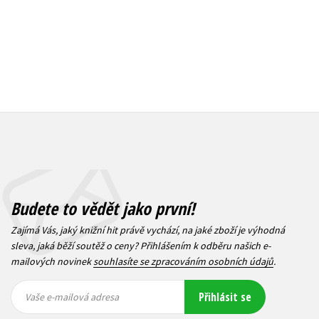
Budete to vědět jako první!
Zajímá Vás, jaký knižní hit právě vychází, na jaké zboží je výhodná
sleva, jaká běží soutěž o ceny? Přihlášením k odběru našich e-
mailových novinek
souhlasíte se zpracováním osobních údajů
.
Vaše e-
Vaše e-
Přihlásit se
mailová
mailová
Vaše e-mailová adresa
adresa
adresa