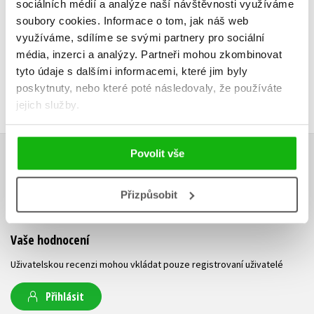
239 Kč
299 Kč
sociálních médií a analýze naší návštěvnosti využíváme
soubory cookies.
Informace o tom, jak náš web
využíváme, sdílíme se svými partnery pro sociální
média, inzerci a analýzy.
Partneři mohou zkombinovat
tyto údaje s dalšími informacemi, které jim byly
poskytnuty, nebo které poté následovaly, že používáte
jejich služby.
Povolit vše
HODNOCENÍ ČTENÁŘŮ
Přizpůsobit
V současné době nejsou vytvořena žádná uživatelská hodnocení.
Vaše hodnocení
Uživatelskou recenzi mohou vkládat pouze registrovaní uživatelé
Přihlásit